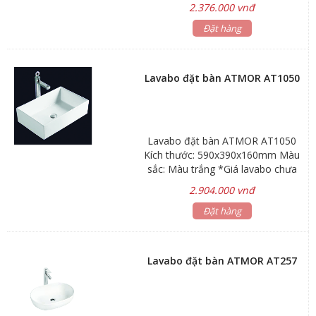
trắng Bảo hành: Men sứ 3 năm,
2.376.000 vnđ
phụ kiện 1 năm Hãng sản xuất:
Đặt hàng
ATMOR
Lavabo đặt bàn ATMOR AT1050
Lavabo đặt bàn ATMOR AT1050
Kích thước: 590x390x160mm Màu
sắc: Màu trắng *Giá lavabo chưa
bao gồm vòi nước và bộ xả Bảo
2.904.000 vnđ
hành: Men sứ 3 năm, phụ kiện 1
năm Hãng sản xuất: ATMOR
Đặt hàng
Lavabo đặt bàn ATMOR AT257