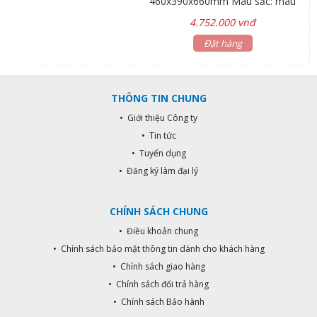
460x390x660mm Màu sắc: màu
trắng *Gía lavabo chưa bao gồm
4.752.000 vnđ
vòi nước và bộ xả Bảo hành: men
sứ 5 năm Bề mặt men sứ chống
Đặt hàng
bám bẩn và khả năng chống thấm
thấu cao Đạt tiêu chuẩn: CSA,
IAPMO Hệ thống nung băng chuyền
THÔNG TIN CHUNG
HEIMSOTH- Germany. Thiết kế
sang trọng và hiện đại. Men sứ bảo
• Giới thiệu Công ty
hành vĩnh viễn.
• Tin tức
• Tuyển dụng
• Đăng ký làm đại lý
CHÍNH SÁCH CHUNG
• Điều khoản chung
• Chính sách bảo mật thông tin dành cho khách hàng
• Chính sách giao hàng
• Chính sách đổi trả hàng
• Chính sách Bảo hành