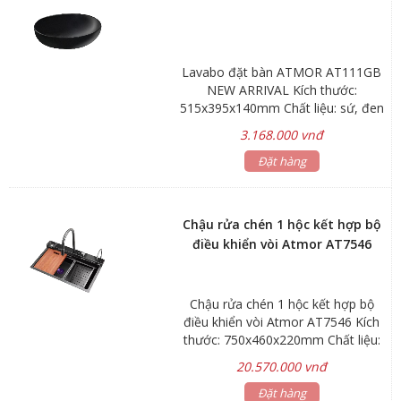
Lavabo đặt bàn ATMOR AT111GB
NEW ARRIVAL Kích thước:
515x395x140mm Chất liệu: sứ, đen
Bảo hành: Men sứ 3 năm, phụ kiện
3.168.000 vnđ
1 năm Hãng sản xuất: ATMOR
Đặt hàng
Chậu rửa chén 1 hộc kết hợp bộ
điều khiển vòi Atmor AT7546
Chậu rửa chén 1 hộc kết hợp bộ
điều khiển vòi Atmor AT7546 Kích
thước: 750x460x220mm Chất liệu:
Inox SUS304 phủ nano Nút điều
20.570.000 vnđ
khiển nhiệt độ Vòi dây rút nóng lạnh
3 chế độ tia nước Áp lực nước:
Đặt hàng