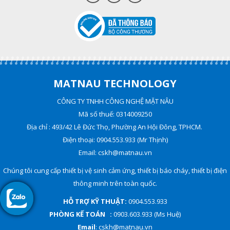
MATNAU TECHNOLOGY
CÔNG TY TNHH CÔNG NGHỆ MẶT NÂU
Mã số thuế: 0314009250
Địa chỉ : 493/42 Lê Đức Thọ, Phường An Hội Đông, TPHCM.
Điện thoại: 0904.553.933 (Mr Thịnh)
Email: cskh@matnau.vn
Chúng tôi cung cấp thiết bị vệ sinh cảm ứng, thiết bị báo cháy, thiết bị điện
thông minh trên toàn quốc.
HỖ TRỢ KỸ THUẬT:
0904.553.933
PHÒNG KẾ TOÁN :
0903.603.933 (Ms Huệ)
Email
: cskh@matnau.vn