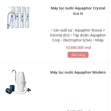
tốt cho sức khỏe
Máy lọc nước Aquaphor Crystal
Eco H
• Sản xuất tại : Aquaphor Russia +
Estonia (EU) • Tập đoàn: Aquaphor
Corp - Electrophor (USA) • Nhập
khẩu trực tiếp : Aquaphor Estonia
10.680.000 vnđ
(Châu Âu) • Bảo hành: 3 năm •
NANO: Không dùng điện, không
Đặt hàng
nước thải • Làm mềm nước, hạn
chế cặn trắng canxi có trong nước;
tăng cường xử lý các chất ô nhiễm
Máy lọc nước Aquaphor Modern
hữu cơ, vi khuẩn và kim loại nặng
nhờ khối carbon Aqualen (0,8µm) +
Màng siêu lọc Hollow (0,1µm)