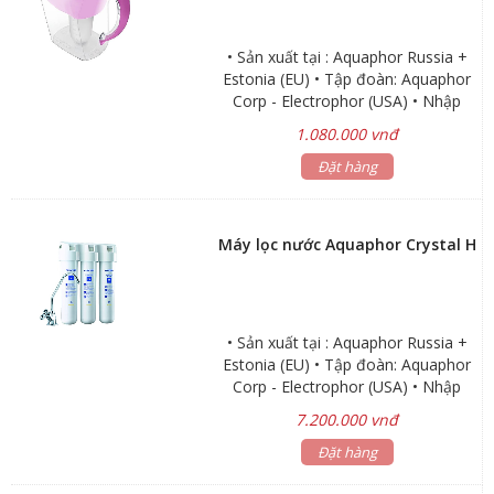
• Sản xuất tại : Aquaphor Russia +
Estonia (EU) • Tập đoàn: Aquaphor
Corp - Electrophor (USA) • Nhập
khẩu trực tiếp : Aquaphor Estonia
1.080.000 vnđ
(Châu Âu) • NANO - Không dùng
điện, không tốn nước thải, giữ lại
Đặt hàng
khoáng chất tốt cho sức khỏe
Máy lọc nước Aquaphor Crystal H
• Sản xuất tại : Aquaphor Russia +
Estonia (EU) • Tập đoàn: Aquaphor
Corp - Electrophor (USA) • Nhập
khẩu trực tiếp : Aquaphor Estonia
7.200.000 vnđ
(Châu Âu) • Bảo hành: 3 năm •
NANO - Không dùng điện, không
Đặt hàng
tốn nước thải, giữ lại khoáng chất