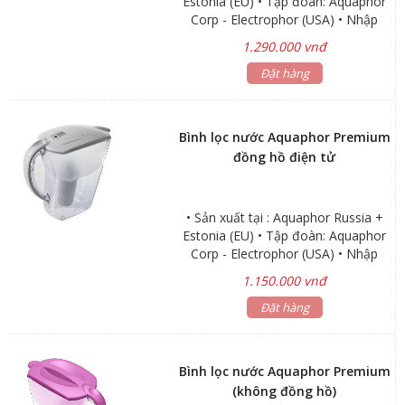
Estonia (EU) • Tập đoàn: Aquaphor
Corp - Electrophor (USA) • Nhập
khẩu trực tiếp : Aquaphor Estonia
1.290.000 vnđ
(Châu Âu) • NANO - Không dùng
điện, không tốn nước thải, giữ lại
Đặt hàng
khoáng chất tốt cho sức khỏe
Bình lọc nước Aquaphor Premium
đồng hồ điện tử
• Sản xuất tại : Aquaphor Russia +
Estonia (EU) • Tập đoàn: Aquaphor
Corp - Electrophor (USA) • Nhập
khẩu trực tiếp : Aquaphor Estonia
1.150.000 vnđ
(Châu Âu) • NANO - Không dùng
điện, không tốn nước thải, giữ lại
Đặt hàng
khoáng chất tốt cho sức khỏe
Bình lọc nước Aquaphor Premium
(không đồng hồ)