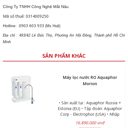
Công Ty TNHH Công Nghệ Mắt Nâu
Mã số thuế: 0314009250
0903 603 933
Hotline:
(Ms Huệ)
Địa
ch
ỉ : 493/42 Lê Đức Thọ, Phường An Hội Đông, Thành phố Hồ Chí
Minh
SẢN PHẨM KHÁC
Máy lọc nước RO Aquaphor
Morion
• Sản xuất tại : Aquaphor Russia +
Estonia (EU) • Tập đoàn: Aquaphor
Corp - Electrophor (USA) • Nhập
khẩu trực tiếp : Aquaphor Estonia
16.890.000 vnđ
(Châu Âu) • Công suất: 190 lít/ngày •