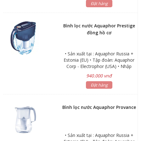
Bình chứa: 5 lít • Trọng lượng: 6,2 kg
Đặt hàng
• Kích thước: 42 x 19 x 37cm • Bảo
hành: 3 năm
Bình lọc nước Aquaphor Prestige
đồng hồ cơ
• Sản xuất tại : Aquaphor Russia +
Estonia (EU) • Tập đoàn: Aquaphor
Corp - Electrophor (USA) • Nhập
khẩu trực tiếp : Aquaphor Estonia
940.000 vnđ
(Châu Âu) • NANO - Không dùng
điện, không tốn nước thải, giữ lại
Đặt hàng
khoáng chất tốt cho sức khỏe
Bình lọc nước Aquaphor Provance
• Sản xuất tại : Aquaphor Russia +