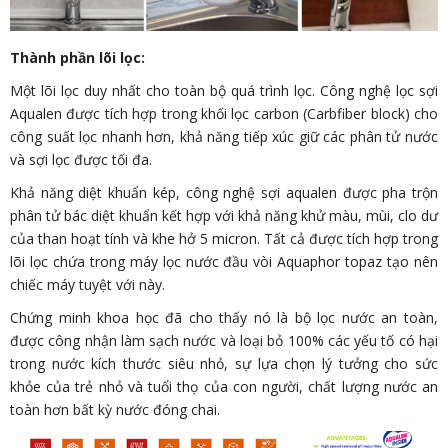
Thành phần lõi lọc:
Một lõi lọc duy nhất cho toàn bộ quá trình lọc. Công nghệ lọc sợi
Aqualen được tích hợp trong khối lọc carbon (Carbfiber block) cho
công suất lọc nhanh hơn, khả năng tiếp xúc giữ các phân tử nước
và sợi lọc được tối đa.
Khả năng diệt khuẩn kép, công nghệ sợi aqualen được pha trộn
phân tử bác diệt khuẩn kết hợp với khả năng khử màu, mùi, clo dư
của than hoạt tính và khe hở 5 micron. Tất cả được tích hợp trong
lõi lọc chứa trong máy lọc nước đầu vòi Aquaphor topaz tạo nên
chiếc máy tuyệt với này.
Chứng minh khoa học đã cho thấy nó là bộ lọc nước an toàn,
được công nhận làm sạch nước và loại bỏ 100% các yếu tố có hại
trong nước kích thước siêu nhỏ, sự lựa chọn lý tưởng cho sức
khỏe của trẻ nhỏ và tuổi thọ của con người, chất lượng nước an
toàn hơn bất kỳ nước đóng chai.