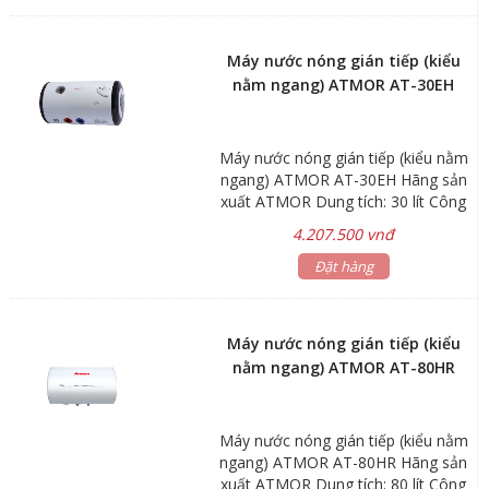
17.4kg *Kiểu nằm ngang *Có trang
bị ELCB chống giật. *Gía đã bao
gồm dây cấp nước inox 40cm Bảo
Máy nước nóng gián tiếp (kiểu
hành: Linh kiện điện tử 1 năm Bình
nằm ngang) ATMOR AT-30EH
chứa 5 năm
Máy nước nóng gián tiếp (kiểu nằm
ngang) ATMOR AT-30EH Hãng sản
xuất ATMOR Dung tích: 30 lít Công
suất: 1.5 – 3kW Áp lực nước vào:
4.207.500 vnđ
Min 0.05Mpa Max 0.80Mpa Kích
thước: Ø340x650mm Trọng lượng:
Đặt hàng
15kg *Kiểu nằm ngang *Có ELCB
chống giật và thanh magie chống
phèn *Gía đã bao gồm dây cấp
Máy nước nóng gián tiếp (kiểu
nước inox 40cm Bảo hành: Linh
nằm ngang) ATMOR AT-80HR
kiện điện tử 1 năm Bình chứa 5
năm
Máy nước nóng gián tiếp (kiểu nằm
ngang) ATMOR AT-80HR Hãng sản
xuất ATMOR Dung tích: 80 lít Công