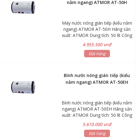
nằm ngang) ATMOR AT-50H
chứa 5 năm
Máy nước nóng gián tiếp (kiểu nằm
ngang) ATMOR AT-50H Hãng sản
xuất: ATMOR Dung tích: 50 lít Công
suất: 1.5 – 3kW Áp lực nước vào:
4.955.500 vnđ
Min 0.05Mpa Max 0.80Mpa Kích
thước: Ø340x910mm Trọng lượng:
Đặt hàng
17.4kg *Kiểu nằm ngang *Gía đã
bao gồm dây cấp nước inox 40cm
Bảo hành: Linh kiện điện tử 1 năm
Bình nước nóng gián tiếp (kiểu
Bình chứa 5 năm
nằm ngang) ATMOR AT-50EH
Bình nước nóng gián tiếp (kiểu nằm
ngang) ATMOR AT-50EH Hãng sản
xuất: ATMOR Dung tích: 50 lít Công
suất: 1.5 – 3kW Áp lực nước vào:
5.610.000 vnđ
Min 0.05Mpa Max 0.80Mpa Kích
thước: Ø340x910mm Trọng lượng:
Đặt hàng