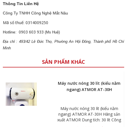
Thông Tin Liên Hệ
Công Ty TNHH Công Nghệ Mắt Nâu
Mã số thuế: 0314009250
0903 603 933
Hotline:
(Ms Huệ)
Địa
ch
ỉ : 493/42 Lê Đức Thọ, Phường An Hội Đông, Thành phố Hồ Chí
Minh
SẢN PHẨM KHÁC
Máy nước nóng 30 lít (kiểu nằm
ngang) ATMOR AT-30H
Máy nước nóng 30 lít (kiểu nằm
ngang) ATMOR AT-30H Hãng sản
xuất ATMOR Dung tích: 30 lít Công
suất: 1.5 – 3kW Áp lực nước vào: