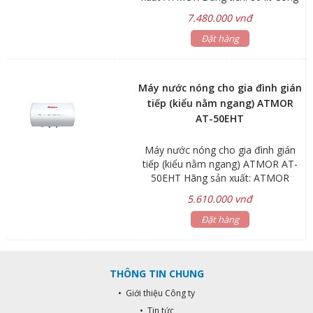
suất: 1.5 – 3kW Áp lực nước vào:
7.480.000 vnđ
Min 0.05Mpa Max 0.80Mpa Kích
thước: Ø410 x 918mm Trọng lượng:
Đặt hàng
20kg *Kiểu nằm ngang *Có điều
khiển từ xa *Gía đã bao gồm dây
cấp nước Inox 40cm Thời gian bảo
Máy nước nóng cho gia đình gián
hành: Linh kiện điện tử 1 năm Bình
tiếp (kiểu nằm ngang) ATMOR
chứa 5 năm
AT-50EHT
Máy nước nóng cho gia đình gián
tiếp (kiểu nằm ngang) ATMOR AT-
50EHT Hãng sản xuất: ATMOR
Dung tích: 50 lít Công suất: 1.5 –
5.610.000 vnđ
3kW Áp lực nước vào: Min 0.05Mpa
Max 0.80Mpa Kích thước:
Đặt hàng
Ø340x908mm Trọng lượng: 17kg
*Kiểu nằm ngang *Gía đã bao gồm
dây cấp nước inox 40cm Bảo hành:
THÔNG TIN CHUNG
Linh kiện điện tử 1 năm Bình chứa 5
năm
• Giới thiệu Công ty
• Tin tức