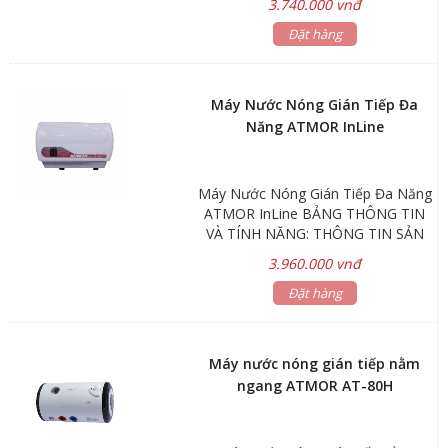
3.740.000 vnđ
Min 0.05Mpa Max 0.80Mpa Kích
thước: Ø340x650mm Trọng lượng:
Đặt hàng
15kg *Kiểu nằm ngang *Gía đã bao
gồm dây cấp nước inox 40cm Bảo
hành: Linh kiện điện tử 1 năm
Máy Nước Nóng Gián Tiếp Đa
Năng ATMOR InLine
Máy Nước Nóng Gián Tiếp Đa Năng
ATMOR InLine BẢNG THÔNG TIN
VÀ TÍNH NĂNG: THÔNG TIN SẢN
PHẨM Tên sản phẩm Máy nước
3.960.000 vnđ
nóng gián tiếp đa năng Mã sản
phẩm IN LINE Thương hiệu ATMOR
Đặt hàng
(Thái Lan) Kích thước 300 x 180 x
80 mm Kiểu dáng Nằm ngang Màu
sắc Trắng đỏ Bảo hành 2 Năm Phụ
Máy nước nóng gián tiếp nằm
kiện 2 Dây cấp inox (40cm) Tính
ngang ATMOR AT-80H
năng vượt trội của máy nước nóng
gián tiếp đa năng ATMOR IN LINE:
Tiết kiệm điện Hệ thống máy nước