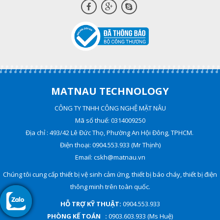
MATNAU TECHNOLOGY
CÔNG TY TNHH CÔNG NGHỆ MẶT NÂU
Mã số thuế: 0314009250
Địa chỉ : 493/42 Lê Đức Thọ, Phường An Hội Đông, TPHCM.
Điện thoại: 0904.553.933 (Mr Thịnh)
Email: cskh@matnau.vn
Chúng tôi cung cấp thiết bị vệ sinh cảm ứng, thiết bị báo cháy, thiết bị điện
thông minh trên toàn quốc.
HỖ TRỢ KỸ THUẬT:
0904.553.933
PHÒNG KẾ TOÁN :
0903.603.933 (Ms Huệ)