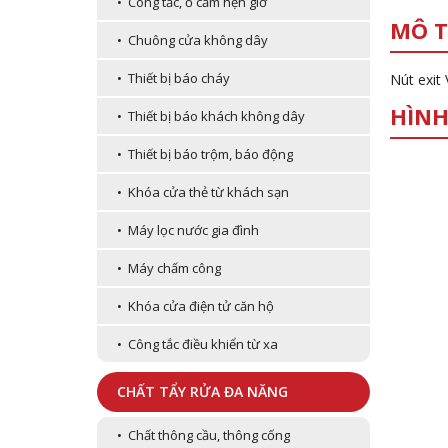
• Công tắc, ổ cắm hẹn giờ
MÔ T
• Chuông cửa không dây
• Thiết bị báo cháy
Nút exit
HÌNH
• Thiết bị báo khách không dây
• Thiết bị báo trộm, báo động
• Khóa cửa thẻ từ khách sạn
• Máy lọc nước gia đình
• Máy chấm công
• Khóa cửa điện tử căn hộ
• Công tắc điều khiển từ xa
CHẤT TẨY RỬA ĐA NĂNG
• Chất thông cầu, thông cống