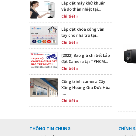
Lắp đặt máy khử khuẩn
và đo thân nhiệt tại…
Chi tiết »
Lắp đặt khóa cổng vân
tay cho nhà trọ tại…
Chi tiết »
[2022] Báo giá chi tiết Lắp
đặt Camera tại TPHCM…
Chi tiết »
Công trình camera Cây
Xăng Hoàng Gia Đức Hòa
-…
Chi tiết »
THÔNG TIN CHUNG
CHÍNH 