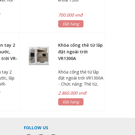
ại
+
 mở cửa
đ
700.000 vnđ
ới hạn
.
Đặt hàng
n tay 2
Khóa cổng thẻ từ lắp
nước,
đặt ngoài trời
 trời VR-
VR1300A
 tay 2
Khóa cổng thẻ từ lắp
ước, lắp
đặt ngoài trời VR1300A
 VR-
- Chức năng: Thẻ từ,
năng:
chìa cơ và option
đ
2.860.000 vnđ
ừ và chìa
remote - Sử dụng pin 4
remote -
viên PIN AA , Phù hợp
Đặt hàng
 viên PIN
cho cổng sắt. Tiện lợi
cho cổng
và an toàn . - Công
à an toàn
suất: Phù hợp lắp đặt
 Phù hợp
sử dụng gia đình -
FOLLOW US
g gia
Khóa cổng thẻ từ