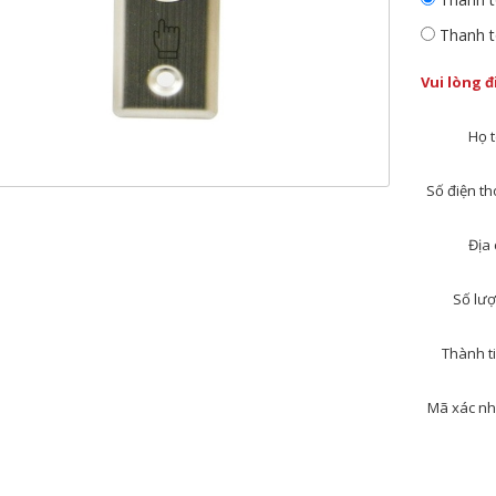
Thanh t
Vui lòng 
Họ t
Số điện tho
Địa 
Số lượ
Thành ti
Mã xác nh