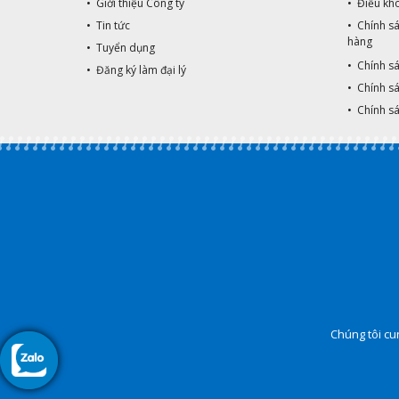
• Giới thiệu Công ty
• Điều kh
• Tin tức
• Chính s
hàng
• Tuyển dụng
• Chính s
• Đăng ký làm đại lý
• Chính sá
• Chính s
Chúng tôi cun