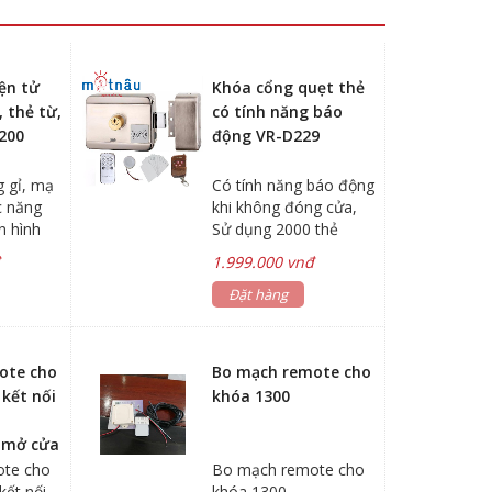
ện tử
Khóa cổng quẹt thẻ
 thẻ từ,
có tính năng báo
200
động VR-D229
 gỉ, mạ
Có tính năng báo động
c năng
khi không đóng cửa,
n hình
Sử dụng 2000 thẻ
ể mở
RFID, kết nối được 7
đ
1.999.000 vnđ
 đầu đọc
remote (20m), bàn
ểm soát
phím điều khiển và chìa
Đặt hàng
cơ
ote cho
Bo mạch remote cho
 kết nối
khóa 1300
+
i mở cửa
giới hạn
te cho
Bo mạch remote cho
kết nối
khóa 1300