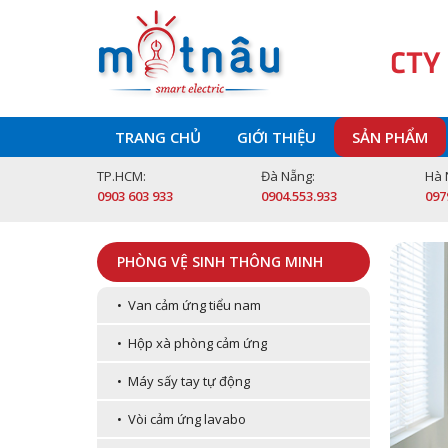
CTY
TRANG CHỦ
GIỚI THIỆU
SẢN PHẨM
TP.HCM:
Đà Nẵng:
Hà 
0903 603 933
0904.553.933
097
PHÒNG VỆ SINH THÔNG MINH
• Van cảm ứng tiểu nam
• Hộp xà phòng cảm ứng
• Máy sấy tay tự động
• Vòi cảm ứng lavabo