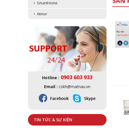
SẢN 
• SmartHome
• Atmor
0903 603 933
Hotline :
Email :
cskh@matnau.vn
TIN TỨC & SỰ KIỆN