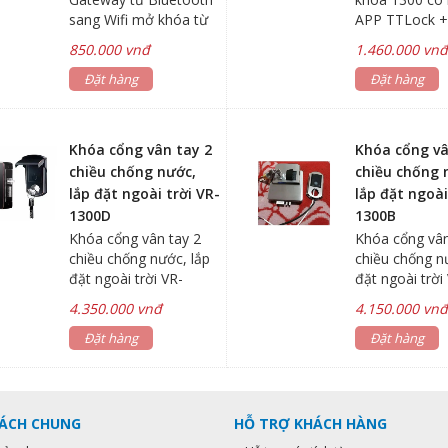
qua điện tho
sang Wifi mở khóa từ
APP TTLock 
xa không giới hạn - Kết
Gateway wifi
850.000 vnđ
1.460.000 vn
nối Wifi - Hỗ trợ mở
từ xa không gi
cửa từ xa, quản lý,
Đặt hàng
qua điện thoại
Đặt hàng
đăng ký thẻ từ
password từ xa -
Nguồn điện: 110 - 200V
Khóa cổng vân tay 2
Khóa cổng vâ
chiều chống nước,
chiều chống 
lắp đặt ngoài trời VR-
lắp đặt ngoài
1300D
1300B
Khóa cổng vân tay 2
Khóa cổng vân
chiều chống nước, lắp
chiều chống n
đặt ngoài trời VR-
đặt ngoài trời
1300D Công nghệ sơn
1300B - Chức 
4.350.000 vnđ
4.150.000 vn
phun tĩnh điện cao cấp.
Vân tay, thẻ t
- Chức năng: Vân tay,
Đặt hàng
cơ và Option 
Đặt hàng
thẻ từ và chìa cơ và
Sử dụng pin 4
Option remote - Sử
AA , Phù hợp 
dụng pin 4 viên PIN AA
sắt. Tiện lợi v
, Phù hợp cho cổng
. - Công suất:
SÁCH CHUNG
HỖ TRỢ KHÁCH HÀNG
sắt. Tiện lợi và an toàn
lắp đặt sử dụn