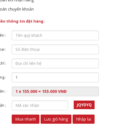
oán chuyển khoản
điền thông tin đặt hàng:
ên :
ại :
chỉ :
ng :
ền :
JQYDYQ
ận :
Mua nhanh
Lưu giỏ hàng
Nhập lại