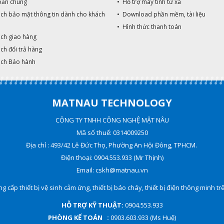
oản chung
• Hỗ trợ máy tính từ xa
. - Công suất: Phù hợp
đình - Khóa c
ách bảo mật thông tin dành cho khách
• Download phần mềm, tài liệu
lắp đặt sử dụng gia
từ VR1300B c
đình - Khóa cổng thẻ
mở cửa độc lậ
• Hình thức thanh toán
từ VR1300D chức năng
dụng 50 vân t
ách giao hàng
mở cửa độc lập: Sử
thẻ thẻ RFID, 
ch đổi trả hàng
dụng 50 vân tay, 60
cơ. - Phù hợp 
ách Bảo hành
thẻ thẻ RFID, và chìa
cửa sắt, cửa 
cơ. - Phù hợp với cổng
cửa gỗ - Chất l
cửa sắt, cửa nhôm,
SUS 304 đúc 
cửa gỗ - Chất liệu: Inox
phá hoại, tiêu
MATNAU TECHNOLOGY
SUS 304 đúc chống
chống nước. -
phá hoại, phủ sơn tĩnh
pin AA x 1.5v -
CÔNG TY TNHH CÔNG NGHỆ MẶT NÂU
điện cao cấp , tiêu
thước: 15cm 
Mã số thuế: 0314009250
chuẩn chống nước. -
5cm - Đố cửa 
Sử dụng pin AA x 1.5v -
80mm - Thêm 
Địa chỉ : 493/42 Lê Đức Thọ, Phường An Hội Đông, TPHCM.
Kích thước: 15cm x
remote 800.00
Điện thoại: 0904.553.933 (Mr Thịnh)
13cm x 5cm - Đố cửa
dụng dây nguồ
Email: cskh@matnau.vn
40 x 80mm - Thêm
Thêm optional
optional remote
1.350.000 - Đ
g cấp thiết bị vệ sinh cảm ứng, thiết bị báo cháy, thiết bị điện thông minh t
800.000 (sử dụng dây
kế và công n
nguồn) - Thêm
Quốc - LƯU Ý
HỖ TRỢ KỸ THUẬT:
0904.553.933
optional WIFI
LẮP ĐẶT SỬ
PHÒNG KẾ TOÁN :
0903.603.933 (Ms Huệ)