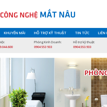
MẮT NÂU
 CÔNG NGHỆ
KHUYẾN MÃI
HỖ TRỢ KỸ THUẬT
TIN TỨC
LIÊN
Nội:
Phòng Kinh Doanh:
Hỗ trợ kỹ thuật:
9.044.600
0904 553 933
0904.553.933