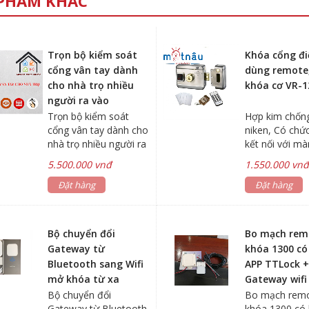
PHẨM KHÁC
Trọn bộ kiểm soát
Khóa cổng đi
cổng vân tay dành
dùng remote,
cho nhà trọ nhiều
khóa cơ VR-1
người ra vào
Trọn bộ kiểm soát
Hợp kim chống
cổng vân tay dành cho
niken, Có chứ
nhà trọ nhiều người ra
kết nối với mà
vào
chuông cửa đ
5.500.000 vnđ
1.550.000 vn
khóa, Kết hợp
Đặt hàng
vân tay để ki
Đặt hàng
ra vào cửa
Bộ chuyển đổi
Bo mạch rem
Gateway từ
khóa 1300 có
Bluetooth sang Wifi
APP TTLock 
mở khóa từ xa
Gateway wif
không giới hạn
từ xa không 
Bộ chuyển đổi
Bo mạch remo
Gateway từ Bluetooth
khóa 1300 có 