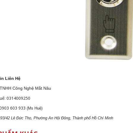
in Liên Hệ
 TNHH Công Nghệ Mắt Nâu
uế: 0314009250
0903 603 933
(Ms Huệ)
 493/42 Lê Đức Thọ, Phường An Hội Đông, Thành phố Hồ Chí Minh