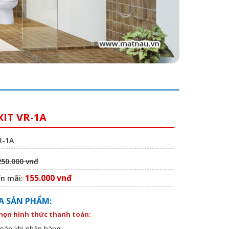
XIT VR-1A
R-1A
250.000 vnđ
155.000 vnđ
ến mãi:
A SẢN PHẨM:
chọn hình thức thanh toán:
oán khi nhận hàng