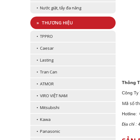
• Nước giặt, tẩy đa năng
» THƯƠNG HIỆU
• TPPRO
• Caesar
• Lasting
• Tran Can
Thông T
• ATMOR
Công Ty
• VIRO VIỆT NAM
Mã số th
• Mitsubishi
Hotline:
• Kawa
Địa
ch
ỉ :
• Panasonic