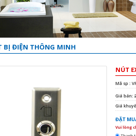
T BỊ ĐIỆN THÔNG MINH
NÚT E
Mã sp : V
Giá bán:
Giá khuy
ĐẶT MU
Vui lòng 
Thanh t