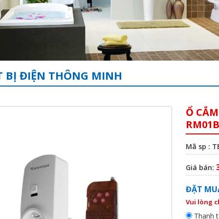
T BỊ ĐIỆN THÔNG MINH
Ổ CẮM
RM01
Mã sp : 
Giá bán:
ĐẶT MU
Vui lòng 
Thanh t