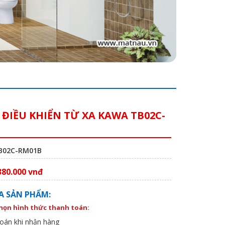
 ĐIỀU KHIỂN TỪ XA KAWA TB02C-
B
TB02C-RM01B
380.000 vnđ
A SẢN PHẨM:
chọn hình thức thanh toán:
oán khi nhận hàng