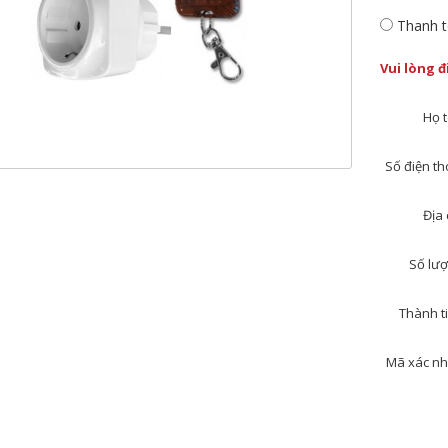
Thanh t
Vui lòng 
Họ t
Số điện tho
Địa 
Số lượ
Thành ti
Mã xác nh