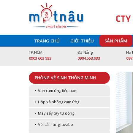
CTY
TRANG CHỦ
GIỚI THIỆU
SẢN PHẨM
TP.HCM:
Đà Nẵng:
Hà 
0903 603 933
0904.553.933
097
PHÒNG VỆ SINH THÔNG MINH
• Van cảm ứng tiểu nam
• Hộp xà phòng cảm ứng
• Máy sấy tay tự động
• Vòi cảm ứng lavabo