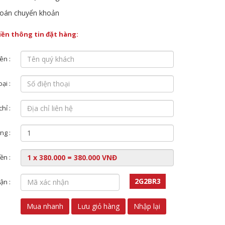
oán chuyển khoản
điền thông tin đặt hàng:
ên :
ại :
chỉ :
ng :
ền :
2G2BR3
ận :
Mua nhanh
Lưu giỏ hàng
Nhập lại