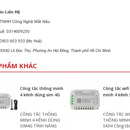
in Liên Hệ
 TNHH Công Nghệ Mắt Nâu
uế: 0314009250
0903 603 933
(Ms Huệ)
 493/42 Lê Đức Thọ, Phường An Hội Đông, Thành phố Hồ Chí Minh
PHẨM KHÁC
Công tắc thông minh
Công tắc wif
4 kênh dùng sim 4G
minh 4 kênh 
CÔNG TẮC THÔNG
CÔNG TẮC WI
MINH 4 KÊNH DÙNG
THÔNG MINH
SIM4G TÍNH NĂNG
SK04 Công tắc