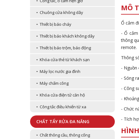
• Công tắc, ổ cắm hẹn giờ
MÔ T
• Chuông cửa không dây
Ổ cắm đ
• Thiết bị báo cháy
- Ổ cắm
• Thiết bị báo khách không dây
thông qu
remote.
• Thiết bị báo trộm, báo động
Thông số
• Khóa cửa thẻ từ khách sạn
- Nguồn 
• Máy lọc nước gia đình
- Sóng r
• Máy chấm công
- Công s
• Khóa cửa điện tử căn hộ
- Khoảng
• Công tắc điều khiển từ xa
- Chức n
- Tích hợ
CHẤT TẨY RỬA ĐA NĂNG
HÌNH
• Chất thông cầu, thông cống