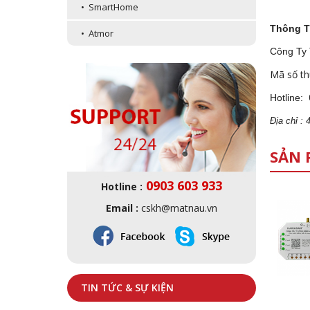
• SmartHome
Thông T
• Atmor
Công Ty
Mã số th
Hotline:
Địa
ch
ỉ :
SẢN 
0903 603 933
Hotline :
Email :
cskh@matnau.vn
TIN TỨC & SỰ KIỆN