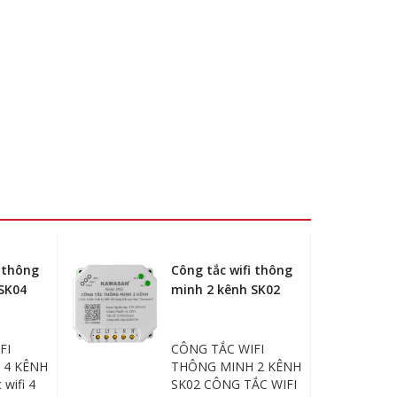
i thông
Công tắc wifi thông
SK04
minh 2 kênh SK02
FI
CÔNG TẮC WIFI
 4 KÊNH
THÔNG MINH 2 KÊNH
 wifi 4
SK02 CÔNG TẮC WIFI