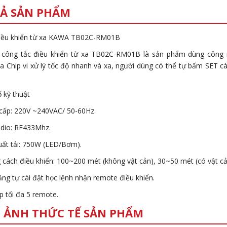
Ả SẢN PHẨM
iều khiển từ xa KAWA TB02C-RM01B
 công tắc điều khiển từ xa TB02C-RM01B là sản phẩm dùng công 
a Chip vi xử lý tốc độ nhanh và xa, người dùng có thể tự bấm SET cà
 kỹ thuật
cấp: 220V ~240VAC/ 50-60Hz.
adio: RF433Mhz.
uất tải: 750W (LED/Bơm).
 cách điều khiển: 100~200 mét (không vật cản), 30~50 mét (có vật cả
ăng tự cài đặt học lệnh nhận remote điều khiển.
p tối đa 5 remote.
 ẢNH THỨC TẾ SẢN PHẨM