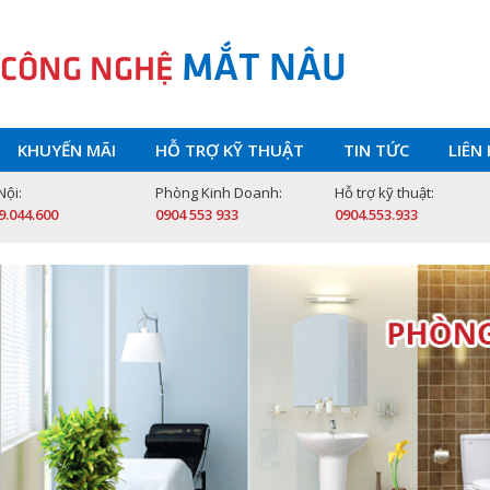
MẮT NÂU
 CÔNG NGHỆ
KHUYẾN MÃI
HỖ TRỢ KỸ THUẬT
TIN TỨC
LIÊN
Nội:
Phòng Kinh Doanh:
Hỗ trợ kỹ thuật:
9.044.600
0904 553 933
0904.553.933