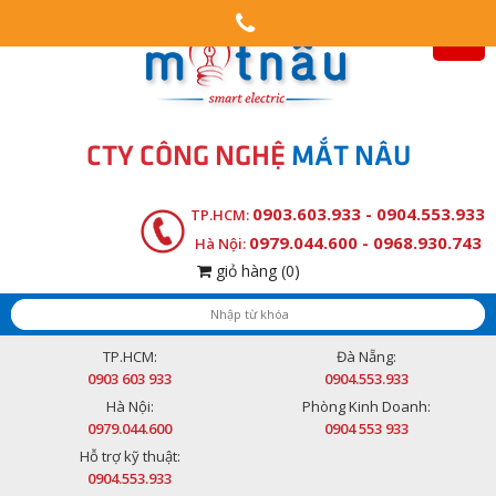
CTY CÔNG NGHỆ
MẮT NÂU
0903.603.933 - 0904.553.933
TP.HCM:
0979.044.600 - 0968.930.743
Hà Nội:
giỏ hàng
(0)
TP.HCM:
Đà Nẵng:
0903 603 933
0904.553.933
Hà Nội:
Phòng Kinh Doanh:
0979.044.600
0904 553 933
Hỗ trợ kỹ thuật:
0904.553.933