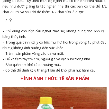
giống lúc đầu. Tuỳ theo mức độ nghẹt mà có thể đổ nhiều hoặc ít,
nếu như đường ống bị tắc nghẽn nhẹ thì các bạn có thể đổ 1/2
chai 700ml và sau đó đổ thêm 1/2 chai nữa là được.
Lưu ý:
– Chỉ dùng cho bồn cầu nghẹt thật sự, không dùng cho bồn cầu
bằng thủy tinh.
– Trong quá trình xử lý có bốc mùi hơi hôi trong vòng 15 phút đầu
nhưng không ảnh hưởng đến sức khỏe.
– Tránh sản phẩm văng vào da và mắt.
– Để xa tầm tay trẻ em, người già và vật nuôi trong nhà.
– Bảo quản nơi khô ráo, thoáng mát.
– Có thể đổ định kỳ 6 tháng/1 lần để khỏi phải hút hầm cầu.
HÌNH ẢNH THỨC TẾ SẢN PHẨM