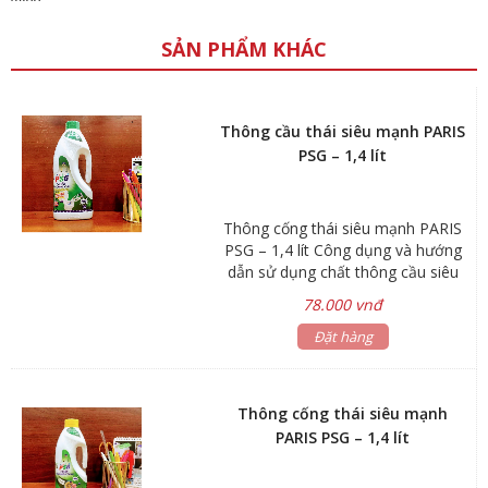
SẢN PHẨM KHÁC
Thông cầu thái siêu mạnh PARIS
PSG – 1,4 lít
Thông cống thái siêu mạnh PARIS
PSG – 1,4 lít Công dụng và hướng
dẫn sử dụng chất thông cầu siêu
mạnh Paris PSG Là một dòng sản
78.000 vnđ
phẩm nổi bật vì thế mà chất thông
cống Paris PSG có được cho mình
Đặt hàng
những công dụng nổi bật như: –
Tiêu hủy phân và xác bã trong hầm
cầu rất nhanh chóng. – Phân hủy
Thông cống thái siêu mạnh
nhanh xác bã thực phẩm, các chất
PARIS PSG – 1,4 lít
hữu cơ bám trong hầm cầu: vải,
khăn, giấy, tóc,… mà không cần