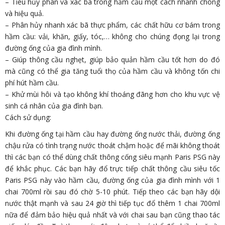
– Tiêu hủy phân và xác bã trong hầm cầu một cách nhanh chóng
và hiệu quả.
– Phân hủy nhanh xác bã thực phẩm, các chất hữu cơ bám trong
hầm cầu: vải, khăn, giấy, tóc,… không cho chúng đọng lại trong
đường ống của gia đình mình.
– Giúp thông cầu nghẹt, giúp bảo quản hầm cầu tốt hơn do đó
mà cũng có thể gia tăng tuổi thọ của hầm cầu và không tốn chi
phí hút hầm cầu.
– Khử mùi hôi và tạo không khí thoáng đãng hơn cho khu vực vệ
sinh cá nhân của gia đình bạn.
Cách sử dụng:
Khi đường ống tại hầm cầu hay đường ống nước thải, đường ống
chậu rửa có tình trạng nước thoát chậm hoặc để mãi không thoát
thì các bạn có thể dùng chất thông cống siêu mạnh Paris PSG này
để khắc phục. Các bạn hãy đổ trực tiếp chất thông cầu siêu tốc
Paris PSG này vào hầm cầu, đường ống của gia đình mình với 1
chai 700ml rồi sau đó chờ 5-10 phút. Tiếp theo các bạn hãy dội
nước thật mạnh và sau 24 giờ thì tiếp tục đổ thêm 1 chai 700ml
nữa để đảm bảo hiệu quả nhất và với chai sau bạn cũng thao tác