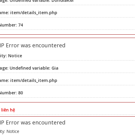
age: Undefined variable: DonGiaKM
ame: item/details_item.php
 Number: 74
HP Error was encountered
ity: Notice
ge: Undefined variable: Gia
ame: item/details_item.php
 Number: 80
:
liên hệ
HP Error was encountered
ity: Notice