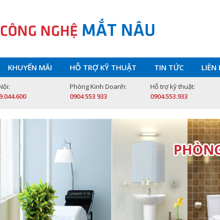
MẮT NÂU
 CÔNG NGHỆ
KHUYẾN MÃI
HỖ TRỢ KỸ THUẬT
TIN TỨC
LIÊN
Nội:
Phòng Kinh Doanh:
Hỗ trợ kỹ thuật:
9.044.600
0904 553 933
0904.553.933