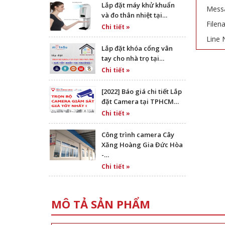
Lắp đặt máy khử khuẩn
Messa
và đo thân nhiệt tại…
Filen
Chi tiết »
Line 
Lắp đặt khóa cổng vân
tay cho nhà trọ tại…
Chi tiết »
[2022] Báo giá chi tiết Lắp
đặt Camera tại TPHCM…
Chi tiết »
Công trình camera Cây
Xăng Hoàng Gia Đức Hòa
-…
Chi tiết »
MÔ TẢ SẢN PHẨM