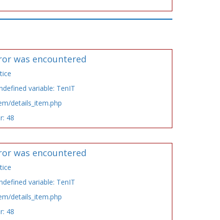
ror was encountered
tice
defined variable: TenIT
tem/details_item.php
r: 48
ror was encountered
tice
defined variable: TenIT
tem/details_item.php
r: 48