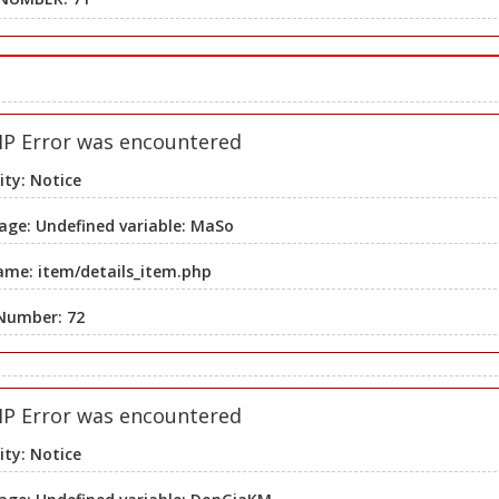
HP Error was encountered
ity: Notice
ge: Undefined variable: MaSo
ame: item/details_item.php
 Number: 72
HP Error was encountered
ity: Notice