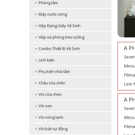
• Phòng tắm
• Máy nước nóng
• Hộp Đựng Giấy Vệ Sinh
• Hộp xà phòng treo tường
A P
• Combo Thiết Bị Vệ Sinh
Sever
• Linh kiện
Messa
• Phụ kiện nhà tắm
Filen
• Chậu rửa chén
Line 
• Vòi rửa chén
A P
• Vòi sen
Sever
Messa
• Vòi nóng lạnh
Filen
• Vòi bán tự động