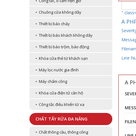
• Công tắc, ổ cắm hẹn giờ
• Chuông cửa không dây
" class
A PHP
• Thiết bị báo cháy
Severit
• Thiết bị báo khách không dây
Message
• Thiết bị báo trộm, báo động
Filenam
Line N
• Khóa cửa thẻ từ khách sạn
• Máy lọc nước gia đình
A P
• Máy chấm công
• Khóa cửa điện tử căn hộ
SEVE
• Công tắc điều khiển từ xa
MESS
CHẤT TẨY RỬA ĐA NĂNG
FILE
• Chất thông cầu, thông cống
LINE