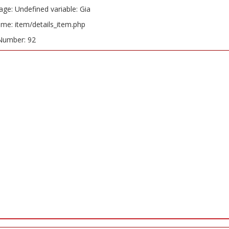
ge: Undefined variable: Gia
ame: item/details_item.php
Number: 92