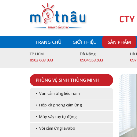
CTY
TRANG CHỦ
GIỚI THIỆU
SẢN PHẨM
TP.HCM:
Đà Nẵng:
Hà 
0903 603 933
0904.553.933
097
PHÒNG VỆ SINH THÔNG MINH
• Van cảm ứng tiểu nam
• Hộp xà phòng cảm ứng
• Máy sấy tay tự động
• Vòi cảm ứng lavabo