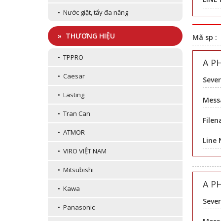
• Nước giặt, tẩy đa năng
» THƯƠNG HIỆU
Mã sp :
• TPPRO
A P
• Caesar
Sever
• Lasting
Messa
• Tran Can
Filen
• ATMOR
Line
• VIRO VIỆT NAM
• Mitsubishi
A P
• Kawa
Sever
• Panasonic