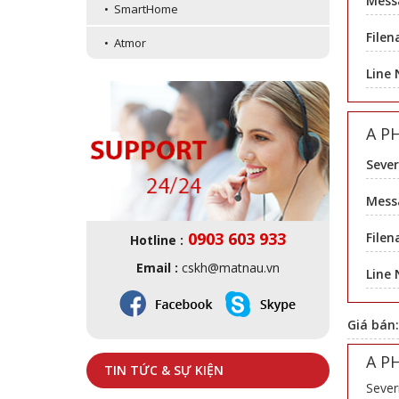
Mess
• SmartHome
Filen
• Atmor
Line
A P
Sever
Messa
0903 603 933
Filen
Hotline :
Email :
cskh@matnau.vn
Line
Giá bán
A P
TIN TỨC & SỰ KIỆN
Sever