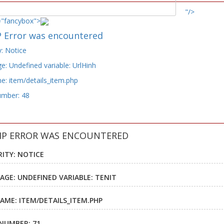
"/>
="fancybox">
 Error was encountered
y: Notice
: Undefined variable: UrlHinh
e: item/details_item.php
umber: 48
HP ERROR WAS ENCOUNTERED
RITY: NOTICE
AGE: UNDEFINED VARIABLE: TENIT
NAME: ITEM/DETAILS_ITEM.PHP
 NUMBER: 71