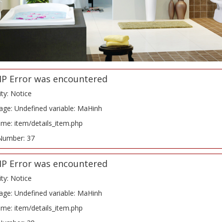
HP Error was encountered
ity: Notice
ge: Undefined variable: MaHinh
ame: item/details_item.php
Number: 37
HP Error was encountered
ity: Notice
ge: Undefined variable: MaHinh
ame: item/details_item.php