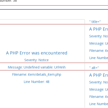
Number: 38
" title="
A PHP Er
Severity: No
Message: Un
Filename: i
A PHP Error was encountered
Line Numbe
Severity: Notice
Message: Undefined variable: UrlHinh
" alt="
Filename: item/details_item.php
A PHP Er
Line Number: 48
Severity: No
Message: Un
Filename: i
Line Numbe