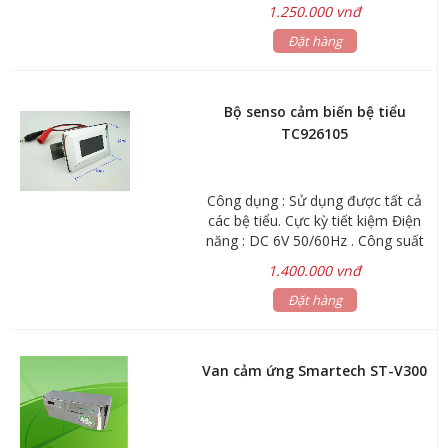
– 4 pin AA/AC220V (6V) Áp lực nước:
1.250.000 vnđ
0.05MPa – 0.7MPa
Đặt hàng
Bộ senso cảm biến bệ tiểu
TC926105
Công dụng : Sử dụng được tất cả
các bệ tiểu. Cực kỳ tiết kiệm Điện
năng : DC 6V 50/60Hz . Công suất
khi hoạt động là 5W , công suất chờ
1.400.000 vnđ
là < 0.5mW . .Áp lực nước : 0.05 - 0.6
MPa. Nhiệt độ nguồn nước phù hợp
Đặt hàng
từ 0.1 đến 45 độ C. Mặt cảm ứng
với chất liệu inox , viền mạ Chrome
sáng bóng . Cảm ứng khỏe và rộng.
Van cảm ứng Smartech ST-V300
Hộp xử lý ( âm tường ) được làm
bằng thép không rỉ , bền chắc với
thời gian. .Ống dẫn nước xuống bồn
tiểu bằng inox , mạ Chrome sáng