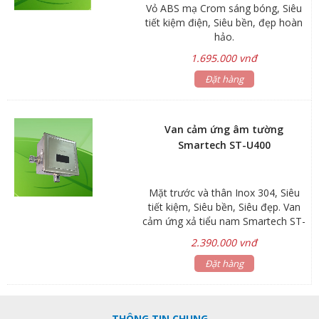
Vỏ ABS mạ Crom sáng bóng, Siêu
đẹp.
tiết kiệm điện, Siêu bền, đẹp hoàn
hảo.
1.695.000 vnđ
Đặt hàng
Van cảm ứng âm tường
Smartech ST-U400
Mặt trước và thân Inox 304, Siêu
tiết kiệm, Siêu bền, Siêu đẹp. Van
cảm ứng xả tiểu nam Smartech ST-
U400 hoạt động bằng công nghệ
2.390.000 vnđ
cảm ứng hồng ngoại thông minh.
Với thiết bị này, bồn tiểu sẽ tự động
Đặt hàng
xả nước sau khi có người sử dụng
mà không cần phải ấn vào nút xả
thủ công, đảm bảo vệ sinh sạch sẽ.
THÔNG TIN CHUNG