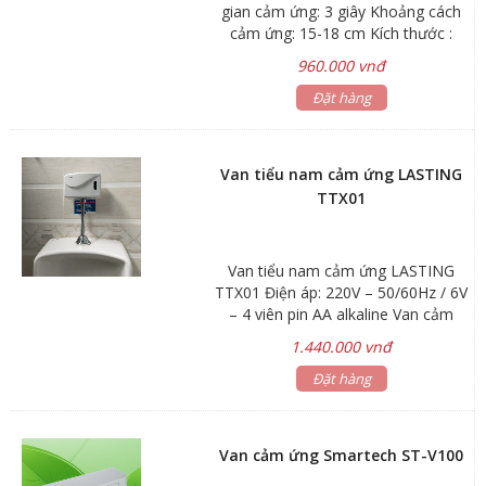
gian cảm ứng: 3 giây Khoảng cách
cảm ứng: 15-18 cm Kích thước :
rộng 12 x cao 9 x dày 7 cm cao cả
960.000 vnđ
ống nối: 27cm Điện áp: DC 6V – 4
pin AA/AC220V (6V) Áp lực nước:
Đặt hàng
0.05MPa – 0.7MPa Bảo hành: 12
tháng. Chế độ vận hành thông minh
giúp tiết kiệm nước. Chế độ tạm
Van tiểu nam cảm ứng LASTING
dừng hoạt động trong trường hợp
TTX01
vệ sinh thiết bị, sửa chữa đường
nước. Công nghệ tiết kiệm pin, tự
động cảnh báo pin yếu.
Van tiểu nam cảm ứng LASTING
TTX01 Điện áp: 220V – 50/60Hz / 6V
– 4 viên pin AA alkaline Van cảm
ứng tự động xả nước cho bồn tiểu
1.440.000 vnđ
nam. Nước sử dụng: nước sạch
không cặn bẩn Kích thước : 135 x 95
Đặt hàng
x 85mm Trọng lượng : 0,32kg Bảo
hành 12 tháng
Van cảm ứng Smartech ST-V100