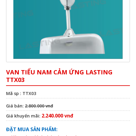
VAN TIỂU NAM CẢM ỨNG LASTING
TTX03
Mã sp : TTX03
Giá bán:
2.800.000 vnđ
2.240.000 vnđ
Giá khuyến mãi:
ĐẶT MUA SẢN PHẨM: