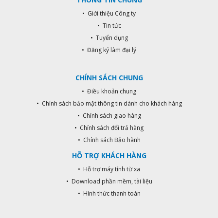
ST-U400 sử dụng cả pin và điện
đảm bảo cho thiết bị hoạt động
• Giới thiệu Công ty
một cách liên tục ngay cả khi có sự
• Tin tức
cố mất điện. Vỏ ngoài được thiết kế
• Tuyển dụng
thẩm mỹ và sang trọng, làm bằng
inox siêu bền. Công nghệ hybrid
• Đăng ký làm đại lý
giúp thiết bị hoạt động bền bĩ, liên
tục và tiết kiệm năng lượng. Đặc
CHÍNH SÁCH CHUNG
biệt, với giá rẻ như van xả thủ công,
nhà vệ sinh gia đình, nơi công cộng
• Điều khoản chung
đã có thể trở nên thông minh, hiện
• Chính sách bảo mật thông tin dành cho khách hàng
đại hơn, mang đến sự tiện nghi và
• Chính sách giao hàng
thoải mái.
• Chính sách đổi trả hàng
• Chính sách Bảo hành
HỖ TRỢ KHÁCH HÀNG
• Hỗ trợ máy tính từ xa
• Download phần mềm, tài liệu
• Hình thức thanh toán