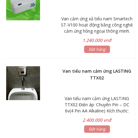
Van cảm ứng xả tiểu nam Smartech
ST-V100 hoạt động bằng công nghệ
cảm ứng hồng ngoại thông minh.
Với thiết bị này, bồn tiểu sẽ tự động
1.240.000 vnđ
xả nước sau khi có người sử dụng
mà không cần phải ấn vào nút xả
Đặt hàng
thủ công, đảm bảo vệ sinh sạch sẽ.
Van tiểu nam cảm ứng LASTING
TTX02
Van tiểu nam cảm ứng LASTING
TTX02 Điện áp: Chuyên Pin – DC
6v(4 Pin AA Alkaline) Kích thước:
132 x 85 x 160mm Trọng lượng: 1.5
2.400.000 vnđ
kg Tuổi thọ pin: 100.000 lần sử dụng
Khoảng cách cảm ứng tối ưu: 30 –
Đặt hàng
60 cm Nước sử dụng: nước sạch