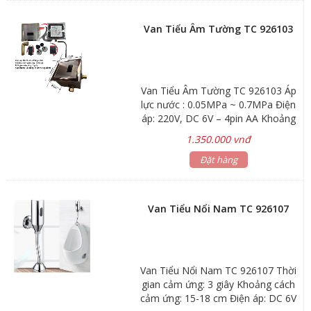
không cặn bẩn Bảo hành 24 tháng
Van Tiểu Âm Tường TC 926103
Van Tiểu Âm Tường TC 926103 Áp
lực nước : 0.05MPa ~ 0.7MPa Điện
áp: 220V, DC 6V – 4pin AA Khoảng
cách cảm ứng: 15-18cm Thời gian
1.350.000 vnđ
cảm ứng: 3 giây Kích thước: 13
vuông và âm tường 80cm Dùng Pin
Đặt hàng
và điện Bảo hành: 12 tháng
Van Tiểu Nổi Nam TC 926107
Van Tiểu Nổi Nam TC 926107 Thời
gian cảm ứng: 3 giây Khoảng cách
cảm ứng: 15-18 cm Điện áp: DC 6V