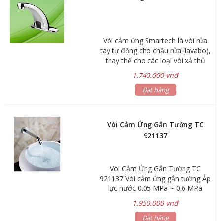
thông minh Smartech đáp ứng đầy
đủ các tiêu chuẩn dành cho dự án:
Vòi cảm ứng Smartech là vòi rửa
tay tự động cho chậu rửa (lavabo),
thay thế cho các loại vòi xả thủ
công, sử dụng trong nhà vệ sinh
1.740.000 vnđ
công cộng, nhà hàng, bệnh viện,
trường học,...mang đến sự sang
Đặt hàng
trọng, thông minh, tiện lợi, hiệu quả
và tiết kiệm
Vòi Cảm Ứng Gắn Tường TC
921137
Vòi Cảm Ứng Gắn Tường TC
921137 Vòi cảm ứng gắn tường Áp
lực nước 0.05 MPa ~ 0.6 MPa
Nguồn năng lượng Pin dự trữ + Bộ
1.950.000 vnđ
phận tự tái tạo năng lượng Điện áp
220V – 50/60Hz / 6V – 4 pin AA
Đặt hàng