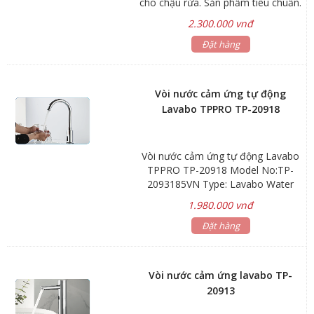
cho chậu rửa. Sản phẩm tiêu chuẩn.
Công nghệ Hybrid sử dụng cả pin và
2.300.000 vnđ
điện cho phép hoạt động trong mọi
điều kiện. Thân vòi bằng đồng tiêu
Đặt hàng
chuẩn mạ chrome. Điện áp: 220V –
50/60Hz / 6V – 4 viên pin AA alkaline
Khoảng cách cảm ứng: 15cm Áp lực
Vòi nước cảm ứng tự động
cấp nước: 0,7 – 7,6 Kgf/cm2 Báo
Lavabo TPPRO TP-20918
hết pin: Đèn led chớp sáng 2
giây/lần Kích thước thân vòi: 140 x
140 x 58 mm Trọng lượng thân vòi:
Vòi nước cảm ứng tự động Lavabo
0,6 kg Bảo hành: 12 tháng
TPPRO TP-20918 Model No:TP-
2093185VN Type: Lavabo Water
Faucet Material:Brass With
1.980.000 vnđ
Chroming Net Weight:2kg Gross
Weight:1.6kg Warranty:TOwneoYear
Đặt hàng
Unit Price:To be Discussed
Technical Parameters Working
Power:AC/DC 6V, Battery 4x2A
Vòi nước cảm ứng lavabo TP-
Average Static Power Consumption:
20913
<50ua Instant Dynamic Power
Consumption:<28w Working Water