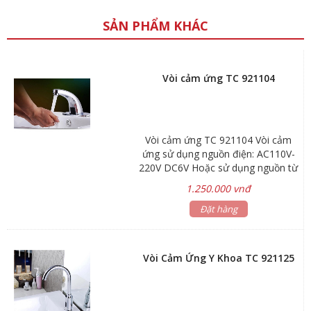
SẢN PHẨM KHÁC
Vòi cảm ứng TC 921104
Vòi cảm ứng TC 921104 Vòi cảm
ứng sử dụng nguồn điện: AC110V-
220V DC6V Hoặc sử dụng nguồn từ
4 pin AA Khoảng cách cảm ứng:
1.250.000 vnđ
30cm Áp lực nước: 0.05~0.6MPa
Chất liệu: Hợp kim Đồng-Crôm
Đặt hàng
Vòi Cảm Ứng Y Khoa TC 921125