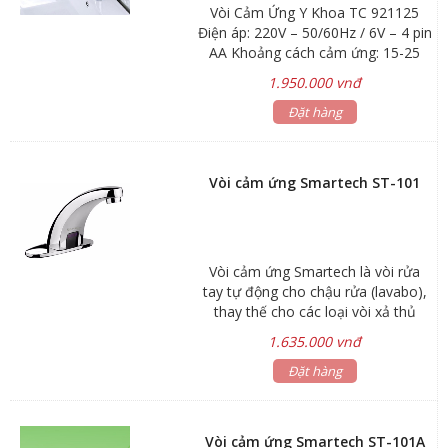
Vòi Cảm Ứng Y Khoa TC 921125
Điện áp: 220V – 50/60Hz / 6V – 4 pin
AA Khoảng cách cảm ứng: 15-25
cm Áp lực nước: 0.05-0.6 MPa Chiều
1.950.000 vnđ
cao: 32 cm Chất liệu : đồng mạ
chrome Sử dụng: pin và điện
Đặt hàng
Vòi cảm ứng Smartech ST-101
Vòi cảm ứng Smartech là vòi rửa
tay tự động cho chậu rửa (lavabo),
thay thế cho các loại vòi xả thủ
công, sử dụng trong nhà vệ sinh
1.635.000 vnđ
công cộng, nhà ở cao cấp. Sử dụng
vòi cảm ứng không chỉ mang đến
Đặt hàng
sự tiện lợi, sang trọng mà còn đảm
bảo vệ sinh, hiệu quả và tiết kiệm
hơn. Sản phẩm Thiết bị vệ sinh
Vòi cảm ứng Smartech ST-101A