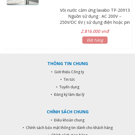
Pressure:0.5Bar - 8Bar Sensor
Vòi nước cảm ứng lavabo TP-20913
Distance:10cm - 15cm
Nguồn sử dụng : AC 200V –
250V/DC 6V ( sử dụng điện hoặc pin
4 x 2A ) Phạm vi cảm biến : 10-30
2.816.000 vnđ
cm Áp suất cho phép : 0.5 Bar – 8
Bar Nhiệt độ cho phép : < 45 độ C
Đặt hàng
Chuẩn kết nối : G (1/2)” – Dây nối 21
mm Vận tốc chảy : < 0.15 l/s
THÔNG TIN CHUNG
• Giới thiệu Công ty
• Tin tức
• Tuyển dụng
• Đăng ký làm đại lý
CHÍNH SÁCH CHUNG
• Điều khoản chung
• Chính sách bảo mật thông tin dành cho khách hàng