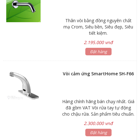
Thân vòi bằng đồng nguyên chất
mạ Crom, Siêu bền, Siêu đẹp, Siêu
tiết kiệm.
2.195.000 vnđ
Đặt hàng
Vòi cảm ứng SmartHome SH-F66
Hàng chính hãng bán chạy nhất. Giá
đã gồm VAT Vòi rửa tay tự động
cho chậu rửa. Sản phẩm tiêu chuẩn.
Công nghệ Hybrid sử dụng cả pin và
2.300.000 vnđ
điện cho phép hoạt động trong mọi
điều kiện. Thân vòi bằng đồng tiêu
Đặt hàng
chuẩn mạ chrome. Điện áp: 220V –