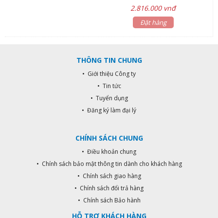
4 x 2A ) Phạm vi cảm biến : 10-30
2.816.000 vnđ
cm Áp suất cho phép : 0.5 Bar – 8
Bar Nhiệt độ cho phép : < 45 độ C
Đặt hàng
Chuẩn kết nối : G (1/2)” – Dây nối 21
mm Vận tốc chảy : < 0.15 l/s
THÔNG TIN CHUNG
• Giới thiệu Công ty
• Tin tức
• Tuyển dụng
• Đăng ký làm đại lý
CHÍNH SÁCH CHUNG
• Điều khoản chung
• Chính sách bảo mật thông tin dành cho khách hàng
• Chính sách giao hàng
• Chính sách đổi trả hàng
• Chính sách Bảo hành
HỖ TRỢ KHÁCH HÀNG