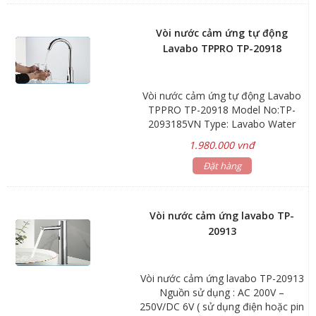
50/60Hz / 6V – 4 viên pin AA alkaline
Khoảng cách cảm ứng: 15cm Áp lực
Vòi nước cảm ứng tự động
cấp nước: 0,7 – 7,6 Kgf/cm2 Báo
Lavabo TPPRO TP-20918
hết pin: Đèn led chớp sáng 2
giây/lần Kích thước thân vòi: 140 x
140 x 58 mm Trọng lượng thân vòi:
Vòi nước cảm ứng tự động Lavabo
0,6 kg Bảo hành: 12 tháng
TPPRO TP-20918 Model No:TP-
2093185VN Type: Lavabo Water
Faucet Material:Brass With
1.980.000 vnđ
Chroming Net Weight:2kg Gross
Weight:1.6kg Warranty:TOwneoYear
Đặt hàng
Unit Price:To be Discussed
Technical Parameters Working
Power:AC/DC 6V, Battery 4x2A
Vòi nước cảm ứng lavabo TP-
Average Static Power Consumption:
20913
<50ua Instant Dynamic Power
Consumption:<28w Working Water
Pressure:0.5Bar - 8Bar Sensor
Vòi nước cảm ứng lavabo TP-20913
Distance:10cm - 15cm
Nguồn sử dụng : AC 200V –
250V/DC 6V ( sử dụng điện hoặc pin