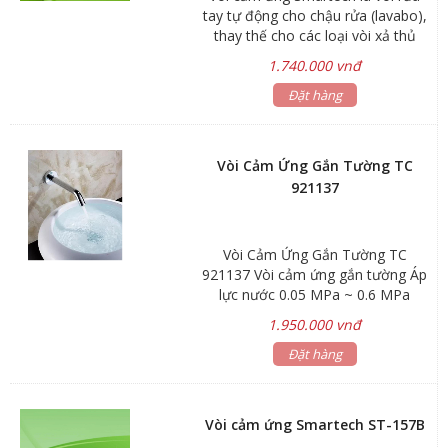
tay tự động cho chậu rửa (lavabo),
thay thế cho các loại vòi xả thủ
công, sử dụng trong nhà vệ sinh
1.740.000 vnđ
công cộng, nhà hàng, bệnh viện,
trường học,...mang đến sự sang
Đặt hàng
trọng, thông minh, tiện lợi, hiệu quả
và tiết kiệm
Vòi Cảm Ứng Gắn Tường TC
921137
Vòi Cảm Ứng Gắn Tường TC
921137 Vòi cảm ứng gắn tường Áp
lực nước 0.05 MPa ~ 0.6 MPa
Nguồn năng lượng Pin dự trữ + Bộ
1.950.000 vnđ
phận tự tái tạo năng lượng Điện áp
220V – 50/60Hz / 6V – 4 pin AA
Đặt hàng
Khoảng cách cảm ứng 15 – 25cm
Lớp mạ Nickel Chrome
Vòi cảm ứng Smartech ST-157B