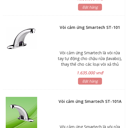
cao: 32 cm Chất liệu : đồng mạ
chrome Sử dụng: pin và điện
Đặt hàng
Vòi cảm ứng Smartech ST-101
Vòi cảm ứng Smartech là vòi rửa
tay tự động cho chậu rửa (lavabo),
thay thế cho các loại vòi xả thủ
công, sử dụng trong nhà vệ sinh
1.635.000 vnđ
công cộng, nhà ở cao cấp. Sử dụng
vòi cảm ứng không chỉ mang đến
Đặt hàng
sự tiện lợi, sang trọng mà còn đảm
bảo vệ sinh, hiệu quả và tiết kiệm
hơn. Sản phẩm Thiết bị vệ sinh
Vòi cảm ứng Smartech ST-101A
thông minh Smartech đáp ứng đầy
đủ các tiêu chuẩn dành cho dự án:
Vòi cảm ứng Smartech là vòi rửa