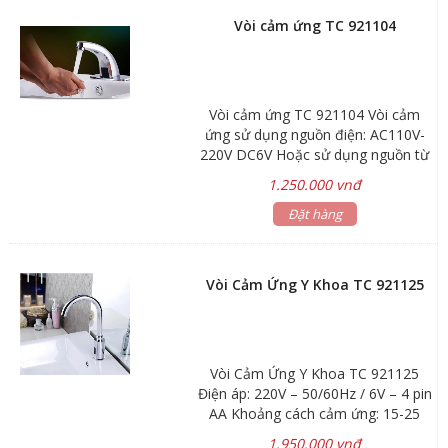
Vòi cảm ứng TC 921104
Vòi cảm ứng TC 921104 Vòi cảm
ứng sử dụng nguồn điện: AC110V-
220V DC6V Hoặc sử dụng nguồn từ
4 pin AA Khoảng cách cảm ứng:
1.250.000 vnđ
30cm Áp lực nước: 0.05~0.6MPa
Chất liệu: Hợp kim Đồng-Crôm
Đặt hàng
Vòi Cảm Ứng Y Khoa TC 921125
Vòi Cảm Ứng Y Khoa TC 921125
Điện áp: 220V – 50/60Hz / 6V – 4 pin
AA Khoảng cách cảm ứng: 15-25
cm Áp lực nước: 0.05-0.6 MPa Chiều
1.950.000 vnđ