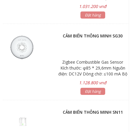
3V (pin AAA) * Phương thức mạng:
1.031.200 vnđ
Zigbee * Khoảng cách mạng không
dây: ≤80 mét (môi trường mở) *
Đặt hàng
Môi trường làm việc: -10 ℃ ～ + 55
℃ * Sai số chính xác: nhiệt độ ± 0,3
℃, độ ẩm ± 3%
CẢM BIẾN THÔNG MINH SG30
Zigbee Combustible Gas Sensor
Kích thước: φ85 * 29,6mm Nguồn
điện: DC12V Dòng chờ: ≤100 mA Bộ
điều hợp: Tiêu chuẩn CN
1.128.800 vnđ
Đặt hàng
CẢM BIẾN THÔNG MINH SN11