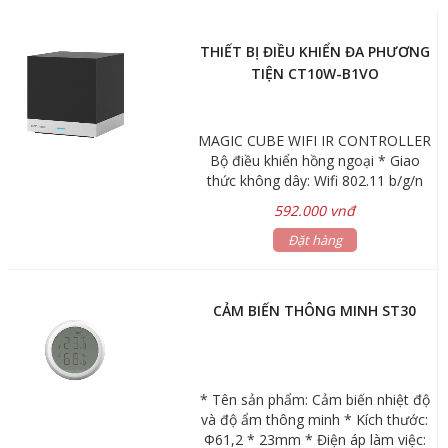
THIẾT BỊ ĐIỀU KHIỂN ĐA PHƯƠNG
TIỆN CT10W-B1VO
MAGIC CUBE WIFI IR CONTROLLER
Bộ điều khiển hồng ngoại * Giao
thức không dây: Wifi 802.11 b/g/n
2.4GHz * Nguồn cấp: 5V DC, 1A,
592.000 vnđ
Micro USB * Màu sắc: Đen * Chất
liệu: Nhựa ABS * Kích thước:
Đặt hàng
53x53x54mm * Tần số thu phát
hồng ngoại: 20 ~ 60 KHz * Môi
trường làm việc: -15℃-60℃ độ C,
CẢM BIẾN THÔNG MINH ST30
độ ẩm < 80% RH
* Tên sản phẩm: Cảm biến nhiệt độ
và độ ẩm thông minh * Kích thước:
Φ61,2 * 23mm * Điện áp làm việc: