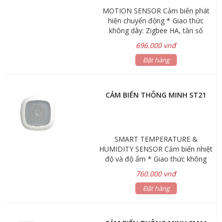
MOTION SENSOR Cảm biến phát
hiện chuyển động * Giao thức
không dây: Zigbee HA, tần số
2.4GHz * Nguồn cấp: 2xPin AA *
696.000 vnđ
Khoảng cách không dây: 80m
(không vật cản) * Kích thước:
Đặt hàng
61.5x30.3x11.7mm * Môi trường
làm việc: -10 - 50°C, độ ẩm < 90%
RH
CẢM BIẾN THÔNG MINH ST21
SMART TEMPERATURE &
HUMIDITY SENSOR Cảm biến nhiệt
độ và độ ẩm * Giao thức không
dây: Zigbee HA, tần số 2.4GHz *
760.000 vnđ
Nguồn cấp: Pin CR2450 * Khoảng
cách không dây: 100m (không vật
Đặt hàng
cản) * Kích thước: 60×60×20.8 mm
* Môi trường làm việc: -10℃-60℃,
độ ẩm < 95% RH