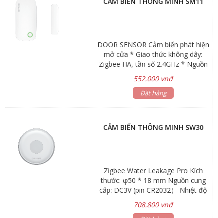
CẢM BIẾN THÔNG MINH SM11
DOOR SENSOR Cảm biến phát hiện
mở cửa * Giao thức không dây:
Zigbee HA, tần số 2.4GHz * Nguồn
cấp: Pin CR2032 * Khoảng cách
552.000 vnđ
không dây: 100m (không vật cản) *
Kích thước: 61.5x30.3x11.7mm
Đặt hàng
44.8x10.9x7.9mm * Môi trường làm
việc: -10℃-50℃
CẢM BIẾN THÔNG MINH SW30
Zigbee Water Leakage Pro Kích
thước: φ50 * 18 mm Nguồn cung
cấp: DC3V (pin CR2032） Nhiệt độ
làm việc .:-10～50℃
708.800 vnđ