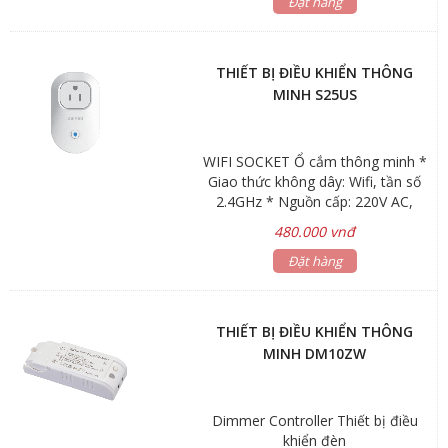
Đặt hàng
THIẾT BỊ ĐIỀU KHIỂN THÔNG
MINH S25US
WIFI SOCKET Ổ cắm thông minh *
Giao thức không dây: Wifi, tần số
2.4GHz * Nguồn cấp: 220V AC,
50/60Hz * Chất liệu: Nhựa ABS *
480.000 vnđ
Kích thước: 103*63*37mm * Môi
trường làm việc: -15℃~50℃, độ ẩm
Đặt hàng
< 95% RH
THIẾT BỊ ĐIỀU KHIỂN THÔNG
MINH DM10ZW
Dimmer Controller Thiết bị điều
khiển đèn