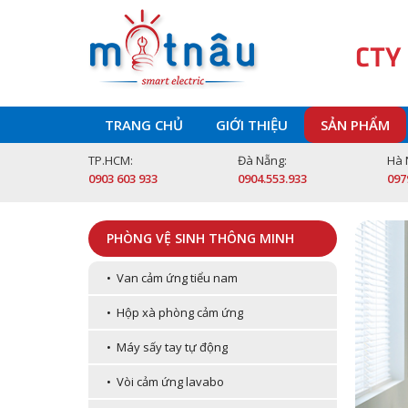
CTY
TRANG CHỦ
GIỚI THIỆU
SẢN PHẨM
TP.HCM:
Đà Nẵng:
Hà 
0903 603 933
0904.553.933
097
PHÒNG VỆ SINH THÔNG MINH
• Van cảm ứng tiểu nam
• Hộp xà phòng cảm ứng
• Máy sấy tay tự động
• Vòi cảm ứng lavabo