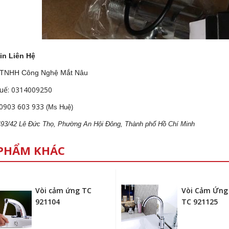
in Liên Hệ
 TNHH Công Nghệ Mắt Nâu
uế: 0314009250
0903 603 933
(Ms Huệ)
 493/42 Lê Đức Thọ, Phường An Hội Đông, Thành phố Hồ Chí Minh
PHẨM KHÁC
Vòi cảm ứng TC
Vòi Cảm Ứng
921104
TC 921125