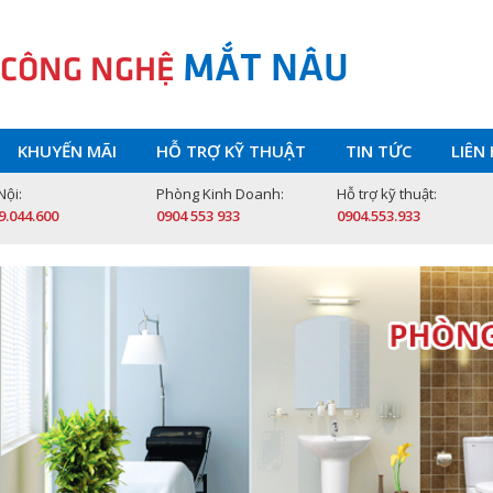
MẮT NÂU
 CÔNG NGHỆ
KHUYẾN MÃI
HỖ TRỢ KỸ THUẬT
TIN TỨC
LIÊN
Nội:
Phòng Kinh Doanh:
Hỗ trợ kỹ thuật:
9.044.600
0904 553 933
0904.553.933