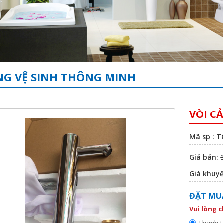
G VỆ SINH THÔNG MINH
VÒI C
Mã sp : 
Giá bán:
Giá khuy
ĐẶT MU
Vui lòng 
Thanh t