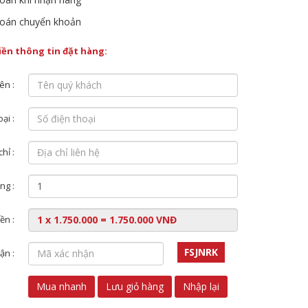
oán chuyển khoản
điền thông tin đặt hàng:
ên :
ại :
chỉ :
ng :
ền :
FSJNRK
ận :
Mua nhanh
Lưu giỏ hàng
Nhập lại