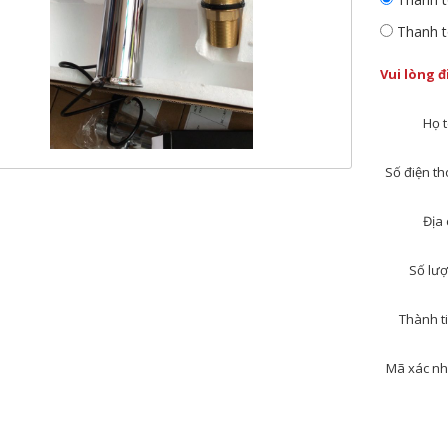
Thanh t
Vui lòng 
Họ t
Số điện tho
Địa 
Số lượ
Thành ti
Mã xác nh