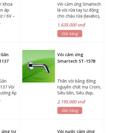
Y Khoa
Vòi cảm ứng Smartech
n áp:
là vòi rửa tay tự động
z / 6V –
cho chậu rửa (lavabo),
ng cách
thay thế cho các loại
đ
1.635.000 vnđ
25 cm Áp
vòi xả thủ công, sử
5-0.6 MPa
dụng trong nhà vệ sinh
Đặt hàng
 cm Chất
công cộng, nhà ở cao
ạ chrome
cấp. Sử dụng vòi cảm
à điện
ứng không chỉ mang
 Gắn
Vòi cảm ứng
đến sự tiện lợi, sang
1137
Smartech ST-157B
trọng mà còn đảm bảo
vệ sinh, hiệu quả và
tiết kiệm hơn. Sản
Gắn
Thân vòi bằng đồng
phẩm Thiết bị vệ sinh
137 Vòi
nguyên chất mạ Crom,
thông minh Smartech
tường Áp
Siêu bền, Siêu đẹp,
đáp ứng đầy đủ các
 MPa ~
Siêu tiết kiệm.
tiêu chuẩn dành cho
đ
2.195.000 vnđ
n năng
dự án:
trữ + Bộ
Đặt hàng
o năng
 220V –
 4 pin
m ứng tự
Vòi nước cảm ứng