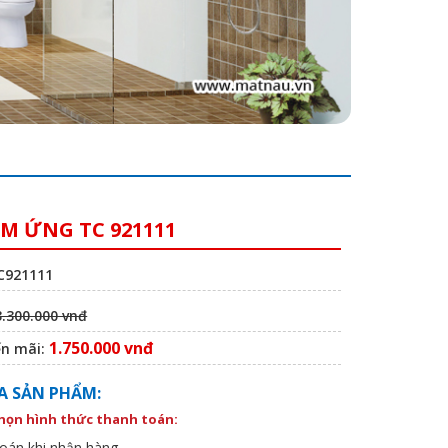
ẢM ỨNG TC 921111
TC921111
3.300.000 vnđ
1.750.000 vnđ
ến mãi:
A SẢN PHẨM:
chọn hình thức thanh toán:
oán khi nhận hàng