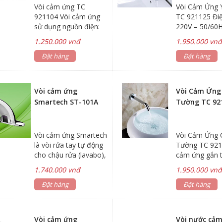
Vòi cảm ứng TC
Vòi Cảm Ứng 
921104 Vòi cảm ứng
TC 921125 Điệ
sử dụng nguồn điện:
220V – 50/60H
AC110V-220V DC6V
4 pin AA Khoả
1.250.000 vnđ
1.950.000 vn
Hoặc sử dụng nguồn
cảm ứng: 15-
từ 4 pin AA Khoảng
Đặt hàng
lực nước: 0.0
Đặt hàng
cách cảm ứng: 30cm
Chiều cao: 32
Áp lực nước:
liệu : đồng m
0.05~0.6MPa Chất liệu:
Sử dụng: pin v
Vòi cảm ứng
Vòi Cảm Ứng
Hợp kim Đồng-Crôm
Smartech ST-101A
Tường TC 92
Vòi cảm ứng Smartech
Vòi Cảm Ứng 
là vòi rửa tay tự động
Tường TC 921
cho chậu rửa (lavabo),
cảm ứng gắn 
thay thế cho các loại
lực nước 0.05
1.740.000 vnđ
1.950.000 vn
vòi xả thủ công, sử
0.6 MPa Nguồ
dụng trong nhà vệ sinh
Đặt hàng
lượng Pin dự 
Đặt hàng
công cộng, nhà hàng,
phận tự tái tạ
bệnh viện, trường
lượng Điện áp
học,...mang đến sự
50/60Hz / 6V –
Vòi cảm ứng
Vòi nước cả