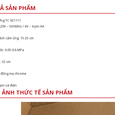
Ả SẢN PHẨM
Ứng TC 921111
220V – 50/60Hz / 6V – 4 pin AA
ách cảm ứng: 15-25 cm
ớc: 0.05-0.6 MPa
: 32 cm
 : đồng mạ chrome
pin và điện
 ẢNH THỨC TẾ SẢN PHẨM