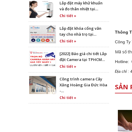
Lắp đặt máy khử khuẩn
và đo thân nhiệt tại…
Chi tiết »
Lắp đặt khóa cổng vân
Thông T
tay cho nhà trọ tại…
Chi tiết »
Công Ty
Mã số th
[2022] Báo giá chi tiết Lắp
đặt Camera tại TPHCM…
Hotline:
Chi tiết »
Địa
ch
ỉ :
Công trình camera Cây
SẢN 
Xăng Hoàng Gia Đức Hòa
-…
Chi tiết »