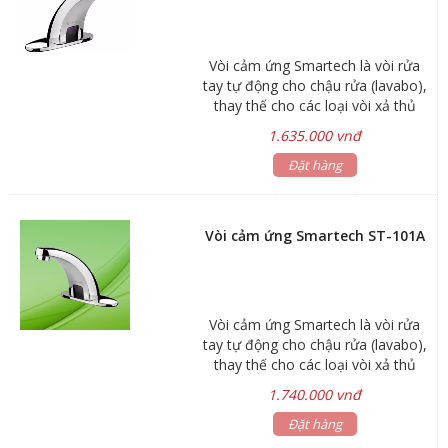
Vòi cảm ứng Smartech là vòi rửa
tay tự động cho chậu rửa (lavabo),
thay thế cho các loại vòi xả thủ
công, sử dụng trong nhà vệ sinh
1.635.000 vnđ
công cộng, nhà ở cao cấp. Sử dụng
vòi cảm ứng không chỉ mang đến
Đặt hàng
sự tiện lợi, sang trọng mà còn đảm
bảo vệ sinh, hiệu quả và tiết kiệm
hơn. Sản phẩm Thiết bị vệ sinh
Vòi cảm ứng Smartech ST-101A
thông minh Smartech đáp ứng đầy
đủ các tiêu chuẩn dành cho dự án:
Vòi cảm ứng Smartech là vòi rửa
tay tự động cho chậu rửa (lavabo),
thay thế cho các loại vòi xả thủ
công, sử dụng trong nhà vệ sinh
1.740.000 vnđ
công cộng, nhà hàng, bệnh viện,
trường học,...mang đến sự sang
Đặt hàng
trọng, thông minh, tiện lợi, hiệu quả