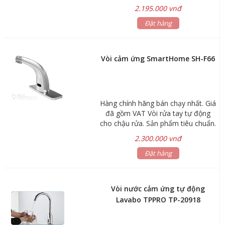
2.195.000 vnđ
Đặt hàng
Vòi cảm ứng SmartHome SH-F66
Hàng chính hãng bán chạy nhất. Giá
đã gồm VAT Vòi rửa tay tự động
cho chậu rửa. Sản phẩm tiêu chuẩn.
Công nghệ Hybrid sử dụng cả pin và
2.300.000 vnđ
điện cho phép hoạt động trong mọi
điều kiện. Thân vòi bằng đồng tiêu
Đặt hàng
chuẩn mạ chrome. Điện áp: 220V –
50/60Hz / 6V – 4 viên pin AA alkaline
Khoảng cách cảm ứng: 15cm Áp lực
Vòi nước cảm ứng tự động
cấp nước: 0,7 – 7,6 Kgf/cm2 Báo
Lavabo TPPRO TP-20918
hết pin: Đèn led chớp sáng 2
giây/lần Kích thước thân vòi: 140 x
140 x 58 mm Trọng lượng thân vòi: