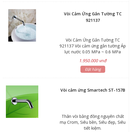
và tiết kiệm
Vòi Cảm Ứng Gắn Tường TC
921137
Vòi Cảm Ứng Gắn Tường TC
921137 Vòi cảm ứng gắn tường Áp
lực nước 0.05 MPa ~ 0.6 MPa
Nguồn năng lượng Pin dự trữ + Bộ
1.950.000 vnđ
phận tự tái tạo năng lượng Điện áp
220V – 50/60Hz / 6V – 4 pin AA
Đặt hàng
Khoảng cách cảm ứng 15 – 25cm
Lớp mạ Nickel Chrome
Vòi cảm ứng Smartech ST-157B
Thân vòi bằng đồng nguyên chất
mạ Crom, Siêu bền, Siêu đẹp, Siêu
tiết kiệm.