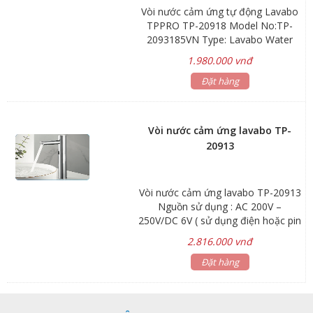
Vòi nước cảm ứng tự động Lavabo
0,6 kg Bảo hành: 12 tháng
TPPRO TP-20918 Model No:TP-
2093185VN Type: Lavabo Water
Faucet Material:Brass With
1.980.000 vnđ
Chroming Net Weight:2kg Gross
Weight:1.6kg Warranty:TOwneoYear
Đặt hàng
Unit Price:To be Discussed
Technical Parameters Working
Power:AC/DC 6V, Battery 4x2A
Vòi nước cảm ứng lavabo TP-
Average Static Power Consumption:
20913
<50ua Instant Dynamic Power
Consumption:<28w Working Water
Pressure:0.5Bar - 8Bar Sensor
Vòi nước cảm ứng lavabo TP-20913
Distance:10cm - 15cm
Nguồn sử dụng : AC 200V –
250V/DC 6V ( sử dụng điện hoặc pin
4 x 2A ) Phạm vi cảm biến : 10-30
2.816.000 vnđ
cm Áp suất cho phép : 0.5 Bar – 8
Bar Nhiệt độ cho phép : < 45 độ C
Đặt hàng
Chuẩn kết nối : G (1/2)” – Dây nối 21
mm Vận tốc chảy : < 0.15 l/s