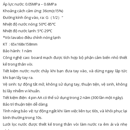
Áp lực nước: 0.05MPa – 0.6MPa
Khoảng cách cảm ứng: 36cm(±15%)
Đường kính ống vào, ra: G（1/2）″
Nhiệt độ nước nóng: 50℃-85℃
Nhiệt độ nước lạnh: 5℃-29℃
*Vòi lavabo điều chỉnh nóng lạnh
KT : 65x168x158mm
Bảo hành: 1 năm
Công nghệ cao: board mạch được tích hợp bộ phận cảm biến nhỏ thiết
kế trong thân vòi.
Tiết kiệm nước: nước chảy khi bạn đưa tay vào, và dừng ngay lập tức
khi bạn lấy tay ra.
Vệ sinh: tự động tắt mở, không sử dụng tay, thuận tiện, vệ sinh, không
bị lây nhiễm vi khuẩn.
Tiết kiệm điện: 4 pin AA có thể sử dụng trong 2 năm (300 lần một ngày).
Bảo trì thuận tiện dễ dàng.
Tính năng bảo vệ: tự động ngắt khi làm việc liên tục 60s, và khôi phục lại
bình thường trong 10s.
Lưới lọc nước được thiết kế trong thân vòi làm nước ra êm ái và nhẹ