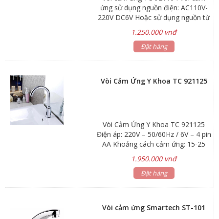
ứng sử dụng nguồn điện: AC110V-
220V DC6V Hoặc sử dụng nguồn từ
4 pin AA Khoảng cách cảm ứng:
1.250.000 vnđ
30cm Áp lực nước: 0.05~0.6MPa
Chất liệu: Hợp kim Đồng-Crôm
Đặt hàng
Vòi Cảm Ứng Y Khoa TC 921125
Vòi Cảm Ứng Y Khoa TC 921125
Điện áp: 220V – 50/60Hz / 6V – 4 pin
AA Khoảng cách cảm ứng: 15-25
cm Áp lực nước: 0.05-0.6 MPa Chiều
1.950.000 vnđ
cao: 32 cm Chất liệu : đồng mạ
chrome Sử dụng: pin và điện
Đặt hàng
Vòi cảm ứng Smartech ST-101