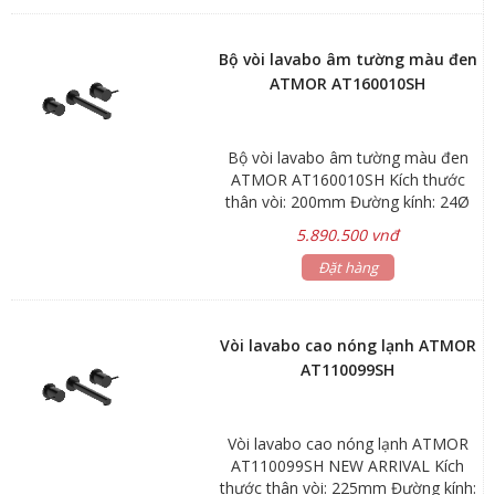
Bộ vòi lavabo âm tường màu đen
ATMOR AT160010SH
Bộ vòi lavabo âm tường màu đen
ATMOR AT160010SH Kích thước
thân vòi: 200mm Đường kính: 24Ø
Lớp xi mạ: mattle black, màu đen
5.890.500 vnđ
Bảo hành: 3 năm Thân vòi làm
bằng hợp kim đồng cao cấp H65
Đặt hàng
Van đĩa bằng sứ chống bám cặn
bẩn giúp khóa nước hoàn toàn.
Chống ăn mòn, hàm lượng chì <
Vòi lavabo cao nóng lạnh ATMOR
0.03% Đạt tiêu chuẩn vòi nước
AT110099SH
uống, bảo vệ môi trường Kiểu dáng
hiện đại, sang trọng và chất lượng
tốt nhất. Sản phẩm đạt chuẩn an
Vòi lavabo cao nóng lạnh ATMOR
toàn sức khỏe và bảo vệ môi
AT110099SH NEW ARRIVAL Kích
trường. Đạt tiểu chuẩn vòi nước
thước thân vòi: 225mm Đường kính:
uống, không gây ra tình trạng nhiễm