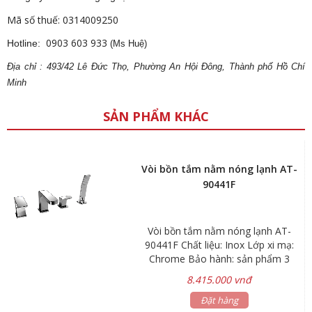
Mã số thuế: 0314009250
0903 603 933
Hotline:
(Ms Huệ)
Địa
ch
ỉ : 493/42 Lê Đức Thọ, Phường An Hội Đông, Thành phố Hồ Chí
Minh
SẢN PHẨM KHÁC
Vòi bồn tắm nằm nóng lạnh AT-
90441F
Vòi bồn tắm nằm nóng lạnh AT-
90441F Chất liệu: Inox Lớp xi mạ:
Chrome Bảo hành: sản phẩm 3
năm, phụ kiện 1 năm
8.415.000 vnđ
Đặt hàng