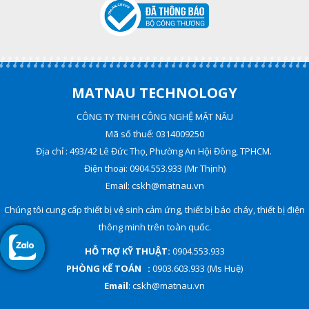
MATNAU TECHNOLOGY
CÔNG TY TNHH CÔNG NGHỆ MẶT NÂU
Mã số thuế: 0314009250
Địa chỉ : 493/42 Lê Đức Thọ, Phường An Hội Đông, TPHCM.
Điện thoại: 0904.553.933 (Mr Thịnh)
Email: cskh@matnau.vn
Chúng tôi cung cấp thiết bị vệ sinh cảm ứng, thiết bị báo cháy, thiết bị điện
thông minh trên toàn quốc.
HỖ TRỢ KỸ THUẬT:
0904.553.933
PHÒNG KẾ TOÁN :
0903.603.933 (Ms Huệ)
Email
: cskh@matnau.vn