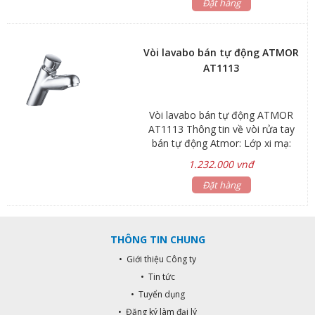
cao miệng vòi 72mm Bảo hành: sen
Đặt hàng
vòi 3 năm, phụ kiện 1 năm.
Vòi lavabo bán tự động ATMOR
AT1113
Vòi lavabo bán tự động ATMOR
AT1113 Thông tin về vòi rửa tay
bán tự động Atmor: Lớp xi mạ:
chrome Chiều cao: 60mm Hãng sản
1.232.000 vnđ
xuất : ATMOR Bảo hành: vòi 3 năm,
phụ kiện 1 năm Thân vòi làm bằng
Đặt hàng
hợp kim đồng cao cấp H65 Van đĩa
bằng sứ chống bám cặn bẩn giúp
khóa nước hoàn toàn. Chống ăn
THÔNG TIN CHUNG
mòn, hàm lượng chì < 0.03% Đạt
tiêu chuẩn vòi nước uống, bảo vệ
• Giới thiệu Công ty
môi trường Kiểu dáng hiện đại,
• Tin tức
sang trọng và chất lượng tốt nhất
• Tuyển dụng
• Đăng ký làm đại lý