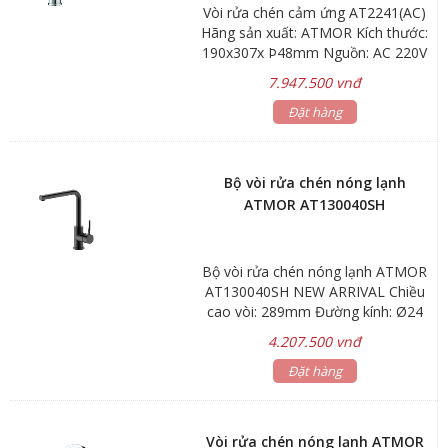
Vòi rửa chén cảm ứng AT2241(AC)
Hãng sản xuất: ATMOR Kích thước:
190x307x Þ48mm Nguồn: AC 220V
Khoảng cách cảm ứng: 33cm Áp lực
7.947.500 vnđ
nước: 0.05MPa – 0.6MPa Bảo hành:
2 năm, phụ kiện 1 năm
Đặt hàng
Bộ vòi rửa chén nóng lạnh
ATMOR AT130040SH
Bộ vòi rửa chén nóng lạnh ATMOR
AT130040SH NEW ARRIVAL Chiều
cao vòi: 289mm Đường kính: Ø24
Lớp xi mạ: Chrome Bảo hành: 5
4.207.500 vnđ
năm Hãng sản xuất: ATMOR
Đặt hàng
Vòi rửa chén nóng lạnh ATMOR