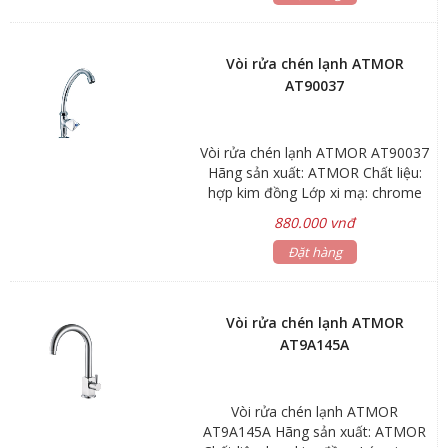
bằng hợp kim đồng thau cao cấp
H65 Van đĩa bằng sứ chống bám
cặn bẩn giúp khóa nước hoàn toàn.
Vòi rửa chén lạnh ATMOR
Chống ăn mòn, hàm lượng chì <
AT90037
0.03% Đạt tiêu chuẩn vòi nước
uống, bảo vệ môi trường Kiểu dáng
hiện đại, sang trọng và chất lượng
Vòi rửa chén lạnh ATMOR AT90037
tốt nhất
Hãng sản xuất: ATMOR Chất liệu:
hợp kim đồng Lớp xi mạ: chrome
Chiều cao miệng vòi 256mm Bảo
880.000 vnđ
hành: sen vòi 3 năm, phụ kiện 1
năm Thân vòi làm bằng hợp kim
Đặt hàng
đồng thau cao cấp H65 Van đĩa
bằng sứ chống bám cặn bẩn giúp
khóa nước hoàn toàn. Chống ăn
Vòi rửa chén lạnh ATMOR
mòn, hàm lượng chì < 0.03% Đạt
AT9A145A
tiêu chuẩn vòi nước uống, bảo vệ
môi trường Kiểu dáng hiện đại,
sang trọng và chất lượng tốt nhất
Vòi rửa chén lạnh ATMOR
AT9A145A Hãng sản xuất: ATMOR