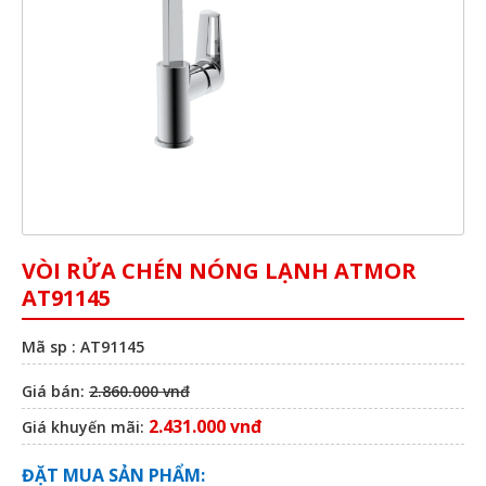
VÒI RỬA CHÉN NÓNG LẠNH ATMOR
AT91145
Mã sp : AT91145
Giá bán:
2.860.000 vnđ
2.431.000 vnđ
Giá khuyến mãi:
ĐẶT MUA SẢN PHẨM: