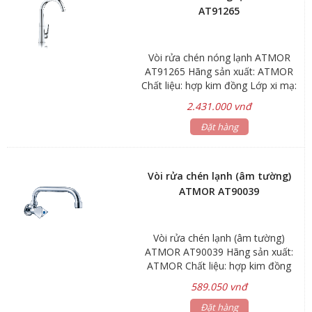
AT91265
Vòi rửa chén nóng lạnh ATMOR
AT91265 Hãng sản xuất: ATMOR
Chất liệu: hợp kim đồng Lớp xi mạ:
chrome Chiều cao miệng vòi
2.431.000 vnđ
198mm Thân vòi làm bằng hợp kim
đồng thau cao cấp H65 Van đĩa
Đặt hàng
bằng sứ chống bám cặn bẩn giúp
khóa nước hoàn toàn. Chống ăn
mòn, hàm lượng chì < 0.03% Đạt
Vòi rửa chén lạnh (âm tường)
tiêu chuẩn vòi nước uống, bảo vệ
ATMOR AT90039
môi trường Kiểu dáng hiện đại,
sang trọng và chất lượng tốt nhất
Bảo hành: sen vòi 3 năm, phụ kiện
Vòi rửa chén lạnh (âm tường)
1 năm
ATMOR AT90039 Hãng sản xuất:
ATMOR Chất liệu: hợp kim đồng
Lớp xi mạ: chrome Chiều dài miệng
589.050 vnđ
vòi 200mm Bảo hành: sen vòi 3
năm, phụ kiện 1 năm Thân vòi làm
Đặt hàng