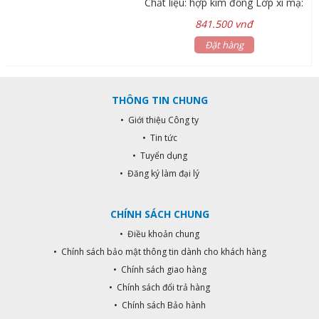
Chất liệu: hợp kim đồng Lớp xi mạ:
chrome Chiều cao miệng vòi
841.500 vnđ
149mm. Bảo hành: sen vòi 3 năm,
phụ kiện 1 năm Thân vòi làm bằng
Đặt hàng
hợp kim đồng thau cao cấp H65
Van đĩa bằng sứ chống bám cặn
bẩn giúp khóa nước hoàn toàn.
THÔNG TIN CHUNG
Chống ăn mòn, hàm lượng chì <
0.03% Đạt tiêu chuẩn vòi nước
• Giới thiệu Công ty
uống, bảo vệ môi trường Kiểu dáng
• Tin tức
hiện đại, sang trọng và chất lượng
• Tuyển dụng
tốt nhất
• Đăng ký làm đại lý
CHÍNH SÁCH CHUNG
• Điều khoản chung
• Chính sách bảo mật thông tin dành cho khách hàng
• Chính sách giao hàng
• Chính sách đổi trả hàng
• Chính sách Bảo hành