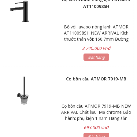
AT110098SH
Bộ vòi lavabo nóng lạnh ATMOR
AT110098SH NEW ARRIVAL Kích
thước thân vòi: 160.7mm Đường
kính: Ø22 Lớp xi mạ: Nano đen 2
3.740.000 vnđ
lớp Bảo hành: 5 năm Hãng sản
xuất: ATMOR
Đặt hàng
Cọ bồn cầu ATMOR 7919-MB
Cọ bồn cầu ATMOR 7919-MB NEW
ARRIVAL Chất liệu: Mạ chrome Bảo
hành: phụ kiện 1 năm Hãng sản
xuất: ATMOR Mã sản phẩm: 7919-
693.000 vnđ
MB
Đặt hàng