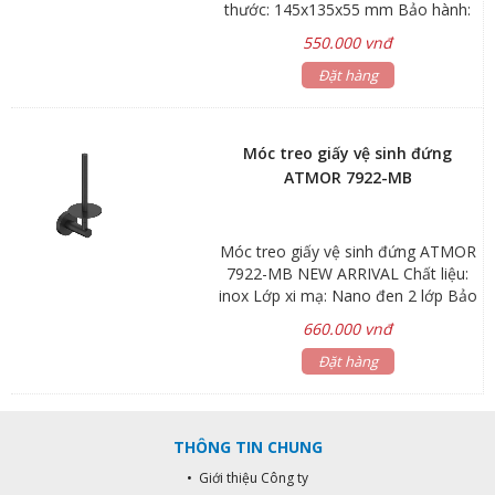
thước: 145x135x55 mm Bảo hành:
phụ kiện 1 năm Hãng sản xuất:
550.000 vnđ
ATMOR Mã sản phẩm: 7917-MB
Đặt hàng
Móc treo giấy vệ sinh đứng
ATMOR 7922-MB
Móc treo giấy vệ sinh đứng ATMOR
7922-MB NEW ARRIVAL Chất liệu:
inox Lớp xi mạ: Nano đen 2 lớp Bảo
hành: phụ kiện 1 năm Hãng sản
660.000 vnđ
xuất: ATMOR Mã sản phẩm: 7922-
Đặt hàng
MB
THÔNG TIN CHUNG
• Giới thiệu Công ty