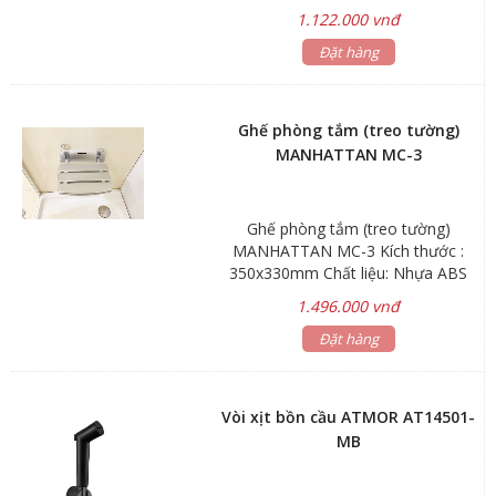
ABS, inox304 Màu sắc: màu trắng
1.122.000 vnđ
Chịu trọng lượng: 130Kg Bảo hành:
Đặt hàng
2 năm
Ghế phòng tắm (treo tường)
MANHATTAN MC-3
Ghế phòng tắm (treo tường)
MANHATTAN MC-3 Kích thước :
350x330mm Chất liệu: Nhựa ABS
mạ Màu sắc: màu xám Chịu trọng
1.496.000 vnđ
lượng: 150Kg Bảo hành: 2 năm
Đặt hàng
Vòi xịt bồn cầu ATMOR AT14501-
MB