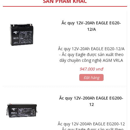
SẢN PHẨM KHÁC
Ắc quy 12V-20Ah EAGLE EG20-
12/A
Ắc quy 12V-20Ah EAGLE EG20-12/A
- Ắc quy Eagle được sản xuất theo
dây chuyền công nghệ AGM VRLA
hiện đại. Việc thiết kế kín đặc biệt
947.000 vnđ
giúp ắc quy không bị rò rỉ dung dịch
và có thể sử dụng an toàn cho mọi
Đặt hàng
thiết bị trong mọi vị trí. - Các lá cách
sợi thủy tinh hấp thụ đặc biệt cải
thiện thành phần tấm cực và cân
Ắc quy 12V-200Ah EAGLE EG200-
bằng hệ thống điện dịch, cải thiện
12
khả năng bình phục ắc quy sau khi
phóng điện sâu. - Ắc quy Eagle đảm
bảo được chất lượng và tuổi thọ
Ắc quy 12V-200Ah EAGLE EG200-12
cao, đáp ứng theo tiêu chuẩn quốc
- Ắc quy Eagle được sản xuất theo
tế. Đặc tính kỹ thuật - Loại ắc quy: