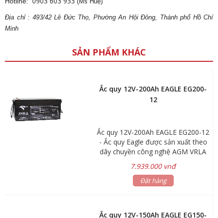
0903 603 933
Hotline:
(Ms Huệ)
Địa
ch
ỉ : 493/42 Lê Đức Thọ, Phường An Hội Đông, Thành phố Hồ Chí
Minh
SẢN PHẨM KHÁC
Ắc quy 12V-200Ah EAGLE EG200-
12
Ắc quy 12V-200Ah EAGLE EG200-12
- Ắc quy Eagle được sản xuất theo
dây chuyền công nghệ AGM VRLA
hiện đại. Việc thiết kế kín đặc biệt
7.939.000 vnđ
giúp ắc quy không bị rò rỉ dung dịch
và có thể sử dụng an toàn cho mọi
Đặt hàng
thiết bị trong mọi vị trí. - Các lá cách
sợi thủy tinh hấp thụ đặc biệt cải
thiện thành phần tấm cực và cân
Ắc quy 12V-150Ah EAGLE EG150-