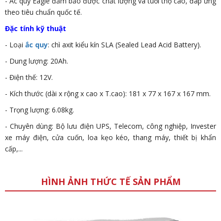
- Ắc quy Eagle đảm bảo được chất lượng và tuổi thọ cao, đáp ứng
theo tiêu chuẩn quốc tế.
Đặc tính kỹ thuật
- Loại
ắc quy
: chì axit kiểu kín SLA (Sealed Lead Acid Battery).
- Dung lượng: 20Ah.
- Điện thế: 12V.
- Kích thước (dài x rộng x cao x T.cao): 181 x 77 x 167 x 167 mm.
- Trọng lượng: 6.08kg.
- Chuyên dùng: Bộ lưu điện UPS, Telecom, công nghiệp, Invester
xe máy điện, cửa cuốn, loa kẹo kéo, thang máy, thiết bị khẩn
cấp,...
HÌNH ẢNH THỨC TẾ SẢN PHẨM