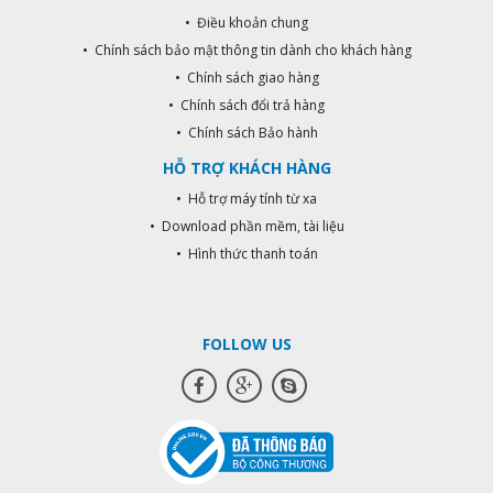
rộng x cao x T.cao): 151 x 98 x 96 x
• Điều khoản chung
100 mm. - Trọng lượng: 3.54kg. -
• Chính sách bảo mật thông tin dành cho khách hàng
Chuyên dùng: Bộ lưu điện UPS, xe
• Chính sách giao hàng
đạp điện, ô tô trẻ em, cửa cuốn, loa
kẹo kéo, thang máy, đèn chiếu
• Chính sách đổi trả hàng
sáng chỉ dẫn,…
• Chính sách Bảo hành
HỖ TRỢ KHÁCH HÀNG
• Hỗ trợ máy tính từ xa
• Download phần mềm, tài liệu
• Hình thức thanh toán
FOLLOW US