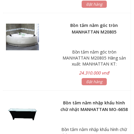
màu trắng *Gía bồn tắm chưa bao
Đặt hàng
gồm vòi nước & đã bao gồm bộ xả
Bảo hành: Sản phẩm 5 năm Linh
kiện, phụ kiện 1 năm Bồn tắm, đế
Bồn tắm nằm góc tròn
bồn được sản xuất bằng chất liệu
MANHATTAN M20805
nhựa acrylic siêu bền Thiết kế hiện
đại, tiện ích và phù hợp cho nhiều
không gian phòng tắm có kích cỡ
Bồn tắm nằm góc tròn
khác nhau.
MANHATTAN M20805 Hãng sản
xuất: MANHATTAN KT:
630x1300x1300mm *Có bửng che
24.310.000 vnđ
*Gía bồn tắm nằm chưa bao gồm
vòi nước & đã bao gồm bộ xả Bảo
Đặt hàng
hành: Sản phẩm 5 năm Linh kiện,
phụ kiện 1 năm
Bồn tắm nằm nhập khẩu hình
chữ nhật MANHATTAN MO-6658
Bồn tắm nằm nhập khẩu hình chữ