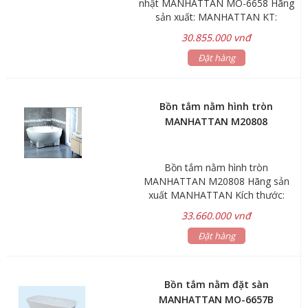
nhật MANHATTAN MO-6658 Hãng
sản xuất: MANHATTAN KT:
1680(L)x720(W)x600(D)mm Chất
30.855.000 vnđ
liệu: Acrylic Màu sắc: trắng+đen Độ
dày: 3.0mm Trọng lượng: 46kg Thể
Đặt hàng
tích chứa nước: 250 lít *Gía bồn tắm
nằm chưa bao gồm vòi nước & đã
bao gồm bộ xả Bảo hành: Sản
Bồn tắm nằm hình tròn
phẩm 5 năm Linh kiện, phụ kiện 1
MANHATTAN M20808
năm
Bồn tắm nằm hình tròn
MANHATTAN M20808 Hãng sản
xuất MANHATTAN Kích thước:
630xØ1500mm Trọng lượng: 40kg
33.660.000 vnđ
Dung tích: 270L *Có bửng che *Gía
bồn tắm nằm chưa bao gồm vòi
Đặt hàng
nước & đã bao gồm bộ xả Bảo
hành: Sản phẩm 5 năm Linh kiện,
phụ kiện 1 năm Phụ kiện ốc vít bằng
Bồn tắm nằm đặt sàn
nikel nên không bị rỉ sét trong môi
MANHATTAN MO-6657B
trường ẩm ướt Bồn tắm, đế bồn