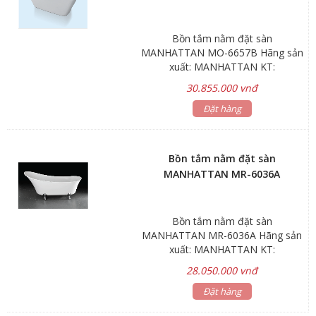
được sản xuất bằng chất liệu nhựa
acrylic siêu bền Thiết kế hiện đại,
Bồn tắm nằm đặt sàn
tiện ích và phù hợp cho nhiều không
MANHATTAN MO-6657B Hãng sản
gian phòng tắm có kích cỡ khác
xuất: MANHATTAN KT:
nhau.
1720x780x600mm Trọng lượng:
30.855.000 vnđ
50kg Dung tích: 310L *Gía bồn tắm
nằm chưa bao gồm vòi nước & đã
Đặt hàng
bao gồm bộ xả Bảo hành: Sản
phẩm 5 năm Linh kiện, phụ kiện 1
năm
Bồn tắm nằm đặt sàn
MANHATTAN MR-6036A
Bồn tắm nằm đặt sàn
MANHATTAN MR-6036A Hãng sản
xuất: MANHATTAN KT:
1750x740x740mm Trọng lượng:
28.050.000 vnđ
35kg Dung tích: 210L *Gía bồn tắm
nằm chưa bao gồm vòi nước & đã
Đặt hàng
bao gồm bộ xả Bảo hành: Sản