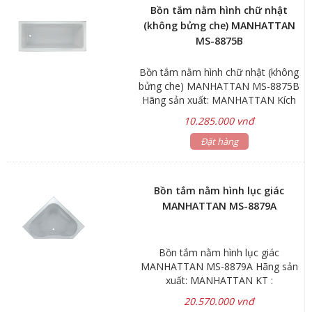
bộ xả Bảo hành: Sản phẩm 5 năm
Bồn tắm nằm hình chữ nhật
Linh kiện, phụ kiện 1 năm
(không bửng che) MANHATTAN
MS-8875B
Bồn tắm nằm hình chữ nhật (không
bửng che) MANHATTAN MS-8875B
Hãng sản xuất: MANHATTAN Kích
thước bồn: 450x750x1700mm Chất
10.285.000 vnđ
liệu: nhựa Acrylic Màu sắc: màu
trắng *Không bửng che *Gía bồn
Đặt hàng
tắm nằm chưa bao gồm vòi nước &
đã bao gồm bộ xả Bảo hành: Sản
phẩm 5 năm Linh kiện, phụ kiện 1
Bồn tắm nằm hình lục giác
năm Bồn tắm nằm chữ nhật, không
MANHATTAN MS-8879A
bửng che Thiết kế hiện đại, tiện ích
và phù hợp cho nhiều không gian
phòng tắm có kích cỡ khác nhau.
Bồn tắm nằm hình lục giác
MANHATTAN MS-8879A Hãng sản
xuất: MANHATTAN KT :
520x1500x1500mm *Không bửng
20.570.000 vnđ
che Chất liệu: nhựa Acrylic Màu sắc: