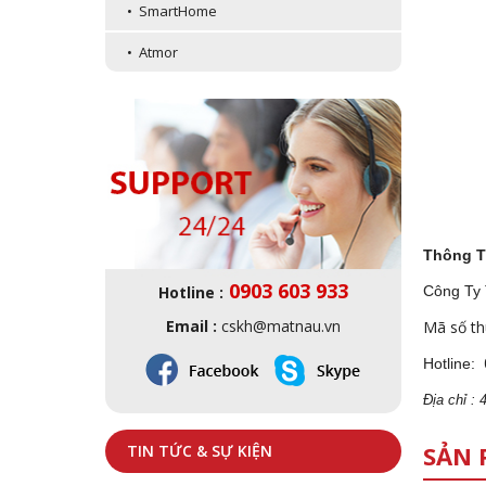
• SmartHome
• Atmor
Thông T
0903 603 933
Hotline :
Công Ty
Email :
cskh@matnau.vn
Mã số th
Hotline:
Địa
ch
ỉ :
SẢN 
TIN TỨC & SỰ KIỆN