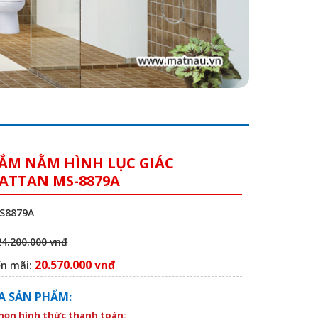
ẮM NẰM HÌNH LỤC GIÁC
TTAN MS-8879A
MS8879A
24.200.000 vnđ
20.570.000 vnđ
ến mãi:
A SẢN PHẨM:
chọn hình thức thanh toán: