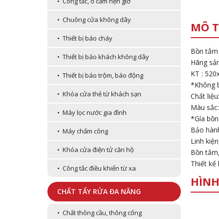
• Công tắc, ổ cắm hẹn giờ
• Chuông cửa không dây
MÔ T
• Thiết bị báo cháy
Bồn tắm
• Thiết bị báo khách không dây
Hãng sả
KT : 52
• Thiết bị báo trộm, báo động
*Không 
• Khóa cửa thẻ từ khách sạn
Chất liệu
Màu sắc:
• Máy lọc nước gia đình
*Gía bồn
Bảo hàn
• Máy chấm công
Linh kiệ
• Khóa cửa điện tử căn hộ
Bồn tắm,
Thiết kế
• Công tắc điều khiển từ xa
HÌNH
CHẤT TẨY RỬA ĐA NĂNG
• Chất thông cầu, thông cống