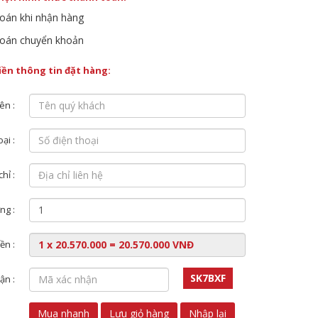
oán khi nhận hàng
oán chuyển khoản
điền thông tin đặt hàng:
ên :
ại :
chỉ :
ng :
ền :
SK7BXF
ận :
Mua nhanh
Lưu giỏ hàng
Nhập lại