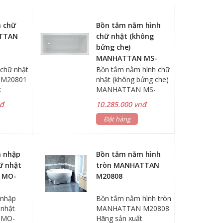
 chữ
Bồn tắm nằm hình
TTAN
chữ nhật (không
bửng che)
MANHATTAN MS-
8875B
chữ nhật
Bồn tắm nằm hình chữ
M20801
nhật (không bửng che)
:
MANHATTAN MS-
Kích
8875B Hãng sản xuất:
nđ
10.285.000 vnđ
MANHATTAN Kích
00mm
thước bồn:
Đặt hàng
 Acrylic
450x750x1700mm
 trắng
Chất liệu: nhựa Acrylic
 *Vách
Màu sắc: màu trắng
 nhập
Bồn tắm nằm hình
 xả bên
*Không bửng che *Gía
ữ nhật
tròn MANHATTAN
 tắm nằm
bồn tắm nằm chưa
 MO-
M20808
 vòi
bao gồm vòi nước &
o gồm bộ
đã bao gồm bộ xả Bảo
 nhập
Bồn tắm nằm hình tròn
Sản
hành: Sản phẩm 5 năm
 nhật
MANHATTAN M20808
nh kiện,
Linh kiện, phụ kiện 1
 MO-
Hãng sản xuất
ăm
năm Bồn tắm nằm chữ