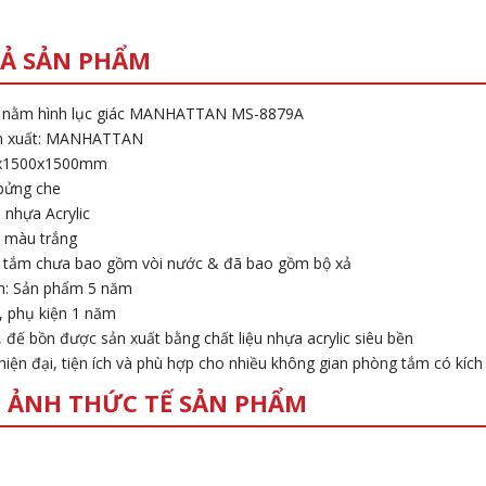
Ả SẢN PHẨM
 nằm hình lục giác MANHATTAN MS-8879A
n xuất: MANHATTAN
0x1500x1500mm
bửng che
: nhựa Acrylic
 màu trắng
 tắm chưa bao gồm vòi nước & đã bao gồm bộ xả
h: Sản phẩm 5 năm
n, phụ kiện 1 năm
 đế bồn được sản xuất bằng chất liệu nhựa acrylic siêu bền
 hiện đại, tiện ích và phù hợp cho nhiều không gian phòng tắm có kích
 ẢNH THỨC TẾ SẢN PHẨM