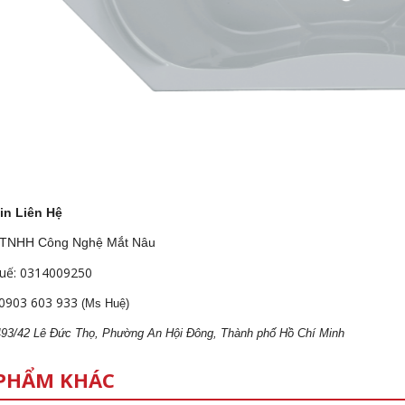
in Liên Hệ
 TNHH Công Nghệ Mắt Nâu
uế: 0314009250
0903 603 933
(Ms Huệ)
 493/42 Lê Đức Thọ, Phường An Hội Đông, Thành phố Hồ Chí Minh
PHẨM KHÁC