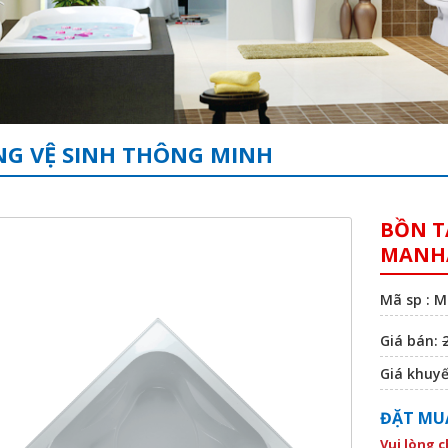
G VỆ SINH THÔNG MINH
BỒN T
MANHA
Mã sp : 
Giá bán:
Giá khuy
ĐẶT MU
Vui lòng 