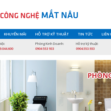
MẮT NÂU
 CÔNG NGHỆ
KHUYẾN MÃI
HỖ TRỢ KỸ THUẬT
TIN TỨC
LIÊN
Nội:
Phòng Kinh Doanh:
Hỗ trợ kỹ thuật:
9.044.600
0904 553 933
0904.553.933