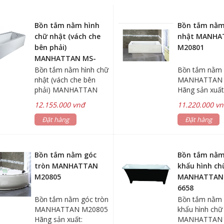
Bồn tắm nằm hình
Bồn tắm nằm
chữ nhật (vách che
nhật MANHA
bên phải)
M20801
MANHATTAN MS-
8867A
Bồn tắm nằm hình chữ
Bồn tắm nằm 
nhật (vách che bên
MANHATTAN 
phải) MANHATTAN
Hãng sản xuất
MS-8867A Hãng sản
MANHATTAN 
12.155.000 vnđ
11.220.000 v
xuất: MANHATTAN KT:
thước :
520x865x1680mm
Đặt hàng
550x680x17
Đặt hàng
Chất liệu: nhựa Acrylic
Chất liệu: nhựa
Màu sắc: màu trắng
Màu sắc: màu
*Có bửng che *Vách
*Có bửng che
Bồn tắm nằm góc
Bồn tắm nằm
che bên phải, xả bên
che bên phải,
tròn MANHATTAN
khẩu hình ch
trái *Gía bồn tắm nằm
trái *Gía bồn
M20805
MANHATTAN
chưa bao gồm vòi
chưa bao gồm
6658
nước & đã bao gồm bộ
nước & đã ba
Bồn tắm nằm góc tròn
Bồn tắm nằm
xả Bảo hành: Sản
xả Bảo hành: 
MANHATTAN M20805
khẩu hình chữ
phẩm 5 năm Linh kiện,
phẩm 5 năm Li
Hãng sản xuất:
MANHATTAN
phụ kiện 1 năm Bồn
phụ kiện 1 n