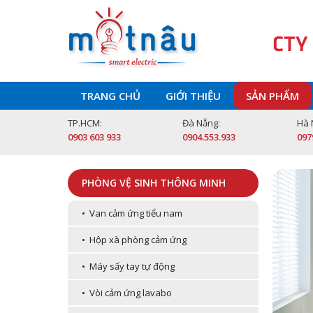
CTY
TRANG CHỦ
GIỚI THIỆU
SẢN PHẨM
TP.HCM:
Đà Nẵng:
Hà 
0903 603 933
0904.553.933
097
PHÒNG VỆ SINH THÔNG MINH
• Van cảm ứng tiểu nam
• Hộp xà phòng cảm ứng
• Máy sấy tay tự động
• Vòi cảm ứng lavabo