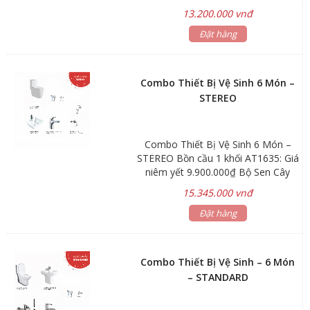
Lavabo đặt trên bàn ATMOR
13.200.000 vnđ
AT4565: Giá niêm yết 2.970.000₫
Bộ sen tắm nóng lạnh ATMOR
Đặt hàng
AT97001-2: Giá niêm yết 3.080.000₫
Bộ vòi lavabo cao nóng lạnh
ATMOR AT97003-2A: Giá niêm yết
Combo Thiết Bị Vệ Sinh 6 Món –
3.630.000₫ Tặng kèm xịt phụ
STEREO
AT10401, Van T AT21012 Hãng sản
xuất: ATMOR
Combo Thiết Bị Vệ Sinh 6 Món –
STEREO Bồn cầu 1 khối AT1635: Giá
niêm yết 9.900.000₫ Bộ Sen Cây
Đứng Nhà Tắm AT22301 +
15.345.000 vnđ
AT90881: Giá niêm yết 5.610.000₫
Lavabo đặt trên bàn AT1041: Giá
Đặt hàng
niêm yết 2.640.000₫ Vòi lavabo
nóng lạnh AT90883: Giá niêm yết
2.750.000₫ Tặng kèm xịt phụ
Combo Thiết Bị Vệ Sinh – 6 Món
AT10401, Van T AT21012 Hãng sản
– STANDARD
xuất: ATMOR