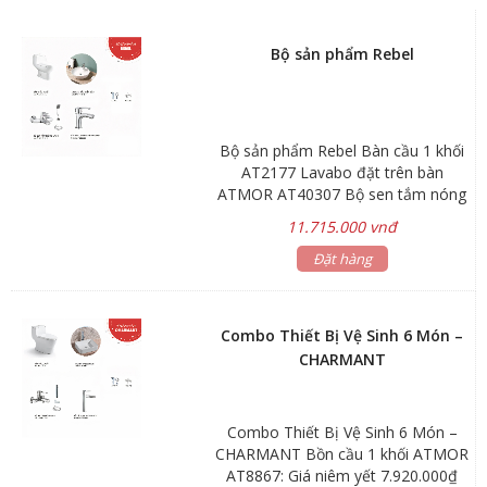
Bộ sản phẩm Rebel
Bộ sản phẩm Rebel Bàn cầu 1 khối
AT2177 Lavabo đặt trên bàn
ATMOR AT40307 Bộ sen tắm nóng
lạnh ATMOR AT90801 Vòi lavabo
11.715.000 vnđ
nóng lạnh ATMOR AT90803 Tặng
kèm xịt phụ AT10401 và Van T
Đặt hàng
AT21012 Hãng sản xuất: ATMOR
Combo Thiết Bị Vệ Sinh 6 Món –
CHARMANT
Combo Thiết Bị Vệ Sinh 6 Món –
CHARMANT Bồn cầu 1 khối ATMOR
AT8867: Giá niêm yết 7.920.000₫