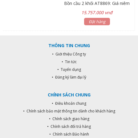
Bồn cầu 2 khối AT8869: Giá niêm
yết 8.800.000đ Bộ cần sen tắm
15.757.000 vnđ
AT10201: Giá niêm yết 6.600.000đ
Lavabo âm bàn AT4071: Giá niêm
Đặt hàng
yết 2.640.000đ Bộ vòi lavabo nóng
lạnh AT90893-3: Giá niêm yết
2.970.000đ Tặng kèm xịt phụ
THÔNG TIN CHUNG
AT10401, Van T AT21012 Hãng sản
xuất: ATMOR
• Giới thiệu Công ty
• Tin tức
• Tuyển dụng
• Đăng ký làm đại lý
CHÍNH SÁCH CHUNG
• Điều khoản chung
• Chính sách bảo mật thông tin dành cho khách hàng
• Chính sách giao hàng
• Chính sách đổi trả hàng
• Chính sách Bảo hành