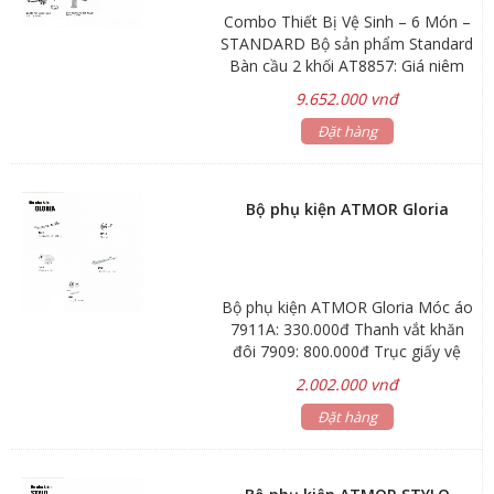
Combo Thiết Bị Vệ Sinh – 6 Món –
STANDARD Bộ sản phẩm Standard
Bàn cầu 2 khối AT8857: Giá niêm
yết 5.500.000₫ Lavabo treo tường
9.652.000 vnđ
AT212: Giá niêm yết 2.530.000₫ Bộ
sen tắm nóng lạnh AT90941: Giá
Đặt hàng
niêm yết 2.420.000₫ Bộ vòi lavabo
nóng lạnh AT90943: Giá niêm yết
2.420.000₫ Tặng kèm xịt phụ
Bộ phụ kiện ATMOR Gloria
AT10401, Van T AT21012
Bộ phụ kiện ATMOR Gloria Móc áo
7911A: 330.000đ Thanh vắt khăn
đôi 7909: 800.000đ Trục giấy vệ
sinh 7916: 484.000đ Khay xà phòng
2.002.000 vnđ
7912: 396.000đ Kệ kiếng 7921:
770.000đ Bảo hành: phụ kiện 1 năm
Đặt hàng