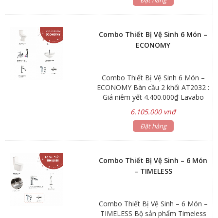
Bộ sen tắm nóng lạnh AT21121: Giá
niêm yết 2.200.000₫ Bộ vòi lavabo
nóng lạnh AT21123: Giá niêm yết
2.200.000₫ Tặng kèm xịt phụ
Combo Thiết Bị Vệ Sinh 6 Món –
AT10401, Van T AT21012 Hãng sản
ECONOMY
xuất: ATMOR
Combo Thiết Bị Vệ Sinh 6 Món –
ECONOMY Bàn cầu 2 khối AT2032 :
Giá niêm yết 4.400.000₫ Lavabo
treo tường AT2829: Giá niêm yết
6.105.000 vnđ
1.100.000₫ Bộ sen tắm nóng lạnh
AT001+AT08007: Giá niêm yết
Đặt hàng
1.760.000₫ Bộ vòi lavabo nóng lạnh
AI004: Giá niêm yết 880.000₫ Tặng
kèm xịt phụ AT10401, Van T
Combo Thiết Bị Vệ Sinh – 6 Món
AT21012 Hãng sản xuất: ATMOR
– TIMELESS
Combo Thiết Bị Vệ Sinh – 6 Món –
TIMELESS Bộ sản phẩm Timeless