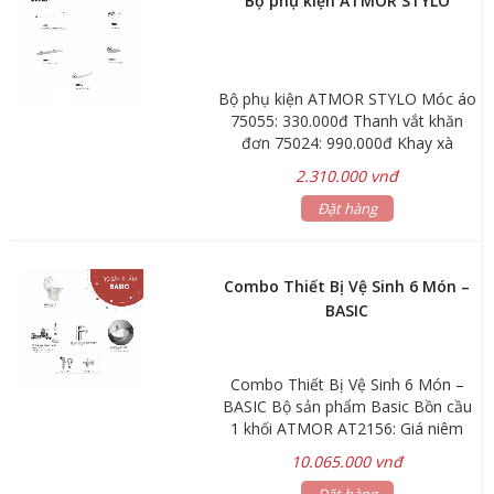
Bộ phụ kiện ATMOR STYLO
Bộ phụ kiện ATMOR STYLO Móc áo
75055: 330.000đ Thanh vắt khăn
đơn 75024: 990.000đ Khay xà
phòng 75059A: 440.000đ Trục giấy
2.310.000 vnđ
vệ sinh 75051A: 440.000đ Kệ kiếng
75091: 880.000d Thời gian bảo
Đặt hàng
hành: phụ kiện bảo hành 1 năm
Hãng sản xuất: ATMOR
Combo Thiết Bị Vệ Sinh 6 Món –
BASIC
Combo Thiết Bị Vệ Sinh 6 Món –
BASIC Bộ sản phẩm Basic Bồn cầu
1 khối ATMOR AT2156: Giá niêm
yết 6.600.000₫ Lavabo đặt trên bàn
10.065.000 vnđ
AT4065: Giá niêm yết 1.100.000₫
Đặt hàng