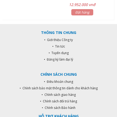
7.700.000₫ lavabo đặt trên bàn
12.952.000 vnđ
AT4565: Giá niêm yết 2.970.000₫
Bộ sen tắm nóng lạnh AT90891: Giá
Đặt hàng
niêm yết 3.300.000₫ Bộ vòi lavabo
nóng lạnh AT90893A: Giá niêm yết
3.300.000₫ Tặng kèm xịt phụ
THÔNG TIN CHUNG
AT10401, Van T AT21012
• Giới thiệu Công ty
• Tin tức
• Tuyển dụng
• Đăng ký làm đại lý
CHÍNH SÁCH CHUNG
• Điều khoản chung
• Chính sách bảo mật thông tin dành cho khách hàng
• Chính sách giao hàng
• Chính sách đổi trả hàng
• Chính sách Bảo hành
HỖ TRỢ KHÁCH HÀNG