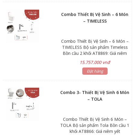
AI004: Giá niêm yết 880.000₫ Tặng
kèm xịt phụ AT10401, Van T
Combo Thiết Bị Vệ Sinh – 6 Món
AT21012 Hãng sản xuất: ATMOR
– TIMELESS
Combo Thiết Bị Vệ Sinh – 6 Món –
TIMELESS Bộ sản phẩm Timeless
Bồn cầu 2 khối AT8869: Giá niêm
yết 8.800.000đ Bộ cần sen tắm
15.757.000 vnđ
AT10201: Giá niêm yết 6.600.000đ
Lavabo âm bàn AT4071: Giá niêm
Đặt hàng
yết 2.640.000đ Bộ vòi lavabo nóng
lạnh AT90893-3: Giá niêm yết
2.970.000đ Tặng kèm xịt phụ
Combo 3- Thiết Bị Vệ Sinh 6 Món
AT10401, Van T AT21012 Hãng sản
– TOLA
xuất: ATMOR
Combo Thiết Bị Vệ Sinh 6 Món –
TOLA Bộ sản phẩm Tola Bồn cầu 1
khối AT8866: Giá niêm yết