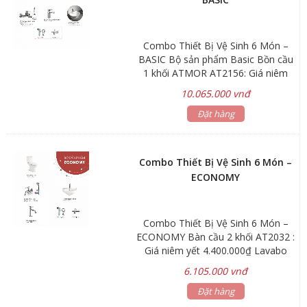
Combo Thiết Bị Vệ Sinh 6 Món –
BASIC Bộ sản phẩm Basic Bồn cầu
1 khối ATMOR AT2156: Giá niêm
yết 6.600.000₫ Lavabo đặt trên bàn
10.065.000 vnđ
AT4065: Giá niêm yết 1.100.000₫
Bộ sen tắm nóng lạnh AT21121: Giá
Đặt hàng
niêm yết 2.200.000₫ Bộ vòi lavabo
nóng lạnh AT21123: Giá niêm yết
2.200.000₫ Tặng kèm xịt phụ
Combo Thiết Bị Vệ Sinh 6 Món –
AT10401, Van T AT21012 Hãng sản
ECONOMY
xuất: ATMOR
Combo Thiết Bị Vệ Sinh 6 Món –
ECONOMY Bàn cầu 2 khối AT2032 :
Giá niêm yết 4.400.000₫ Lavabo
treo tường AT2829: Giá niêm yết
6.105.000 vnđ
1.100.000₫ Bộ sen tắm nóng lạnh
AT001+AT08007: Giá niêm yết
Đặt hàng
1.760.000₫ Bộ vòi lavabo nóng lạnh