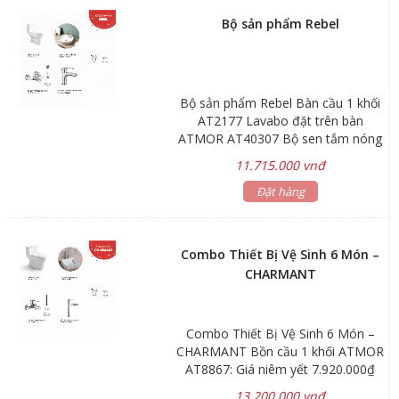
Bộ sản phẩm Rebel
Bộ sản phẩm Rebel Bàn cầu 1 khối
AT2177 Lavabo đặt trên bàn
ATMOR AT40307 Bộ sen tắm nóng
lạnh ATMOR AT90801 Vòi lavabo
11.715.000 vnđ
nóng lạnh ATMOR AT90803 Tặng
kèm xịt phụ AT10401 và Van T
Đặt hàng
AT21012 Hãng sản xuất: ATMOR
Combo Thiết Bị Vệ Sinh 6 Món –
CHARMANT
Combo Thiết Bị Vệ Sinh 6 Món –
CHARMANT Bồn cầu 1 khối ATMOR
AT8867: Giá niêm yết 7.920.000₫
Lavabo đặt trên bàn ATMOR
13.200.000 vnđ