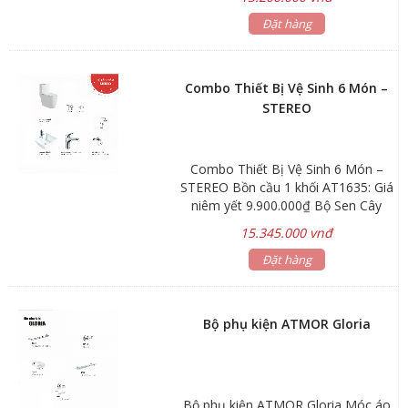
AT4565: Giá niêm yết 2.970.000₫
Bộ sen tắm nóng lạnh ATMOR
Đặt hàng
AT97001-2: Giá niêm yết 3.080.000₫
Bộ vòi lavabo cao nóng lạnh
ATMOR AT97003-2A: Giá niêm yết
Combo Thiết Bị Vệ Sinh 6 Món –
3.630.000₫ Tặng kèm xịt phụ
STEREO
AT10401, Van T AT21012 Hãng sản
xuất: ATMOR
Combo Thiết Bị Vệ Sinh 6 Món –
STEREO Bồn cầu 1 khối AT1635: Giá
niêm yết 9.900.000₫ Bộ Sen Cây
Đứng Nhà Tắm AT22301 +
15.345.000 vnđ
AT90881: Giá niêm yết 5.610.000₫
Lavabo đặt trên bàn AT1041: Giá
Đặt hàng
niêm yết 2.640.000₫ Vòi lavabo
nóng lạnh AT90883: Giá niêm yết
2.750.000₫ Tặng kèm xịt phụ
Bộ phụ kiện ATMOR Gloria
AT10401, Van T AT21012 Hãng sản
xuất: ATMOR
Bộ phụ kiện ATMOR Gloria Móc áo