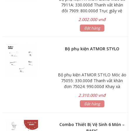
7911A: 330.000đ Thanh vắt khăn
đôi 7909: 800.000đ Trục giấy vệ
sinh 7916: 484.000đ Khay xà phòng
2.002.000 vnđ
7912: 396.000đ Kệ kiếng 7921:
770.000đ Bảo hành: phụ kiện 1 năm
Đặt hàng
Bộ phụ kiện ATMOR STYLO
Bộ phụ kiện ATMOR STYLO Móc áo
75055: 330.000đ Thanh vắt khăn
đơn 75024: 990.000đ Khay xà
phòng 75059A: 440.000đ Trục giấy
2.310.000 vnđ
vệ sinh 75051A: 440.000đ Kệ kiếng
75091: 880.000d Thời gian bảo
Đặt hàng
hành: phụ kiện bảo hành 1 năm
Hãng sản xuất: ATMOR
Combo Thiết Bị Vệ Sinh 6 Món –
BASIC