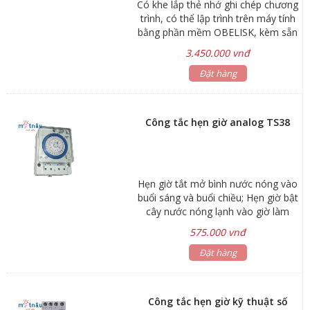
Có khe lắp thẻ nhớ ghi chép chương
trình, có thể lập trình trên máy tính
bằng phần mềm OBELISK, kèm sẵn
thẻ nhớ.
3.450.000 vnđ
Đặt hàng
Công tắc hẹn giờ analog TS38
Hẹn giờ tắt mở bình nước nóng vào
buổi sáng và buổi chiều; Hẹn giờ bật
cây nước nóng lạnh vào giờ làm
việc và tắt khi hết giờ; Hẹn giờ bật
575.000 vnđ
tắt đèn quảng cáo, đèn sân vườn,
đèn cổng...; Hẹn giờ bơm nước tưới
Đặt hàng
cây, bơm nước bể cá, chuông
trường học…
Công tắc hẹn giờ kỹ thuật số