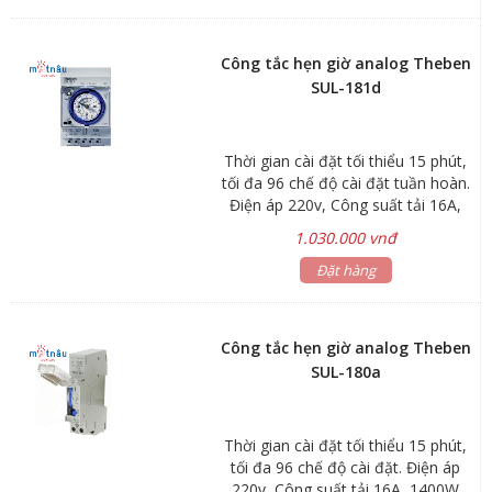
chiều; Hẹn giờ bật cây nước nóng
lạnh vào giờ làm việc và tắt khi hết
giờ; Hẹn giờ bật tắt đèn quảng cáo,
Công tắc hẹn giờ analog Theben
đèn sân vườn, đèn cổng...; Hẹn giờ
SUL-181d
bơm nước tưới cây, bơm nước bể
cá, chuông trường học… Thiết kế
lắp đặt thanh ray hoặc gắn tường
Thời gian cài đặt tối thiểu 15 phút,
module 3 tép Thời gian cài đặt tối
tối đa 96 chế độ cài đặt tuần hoàn.
thiểu 30 phút, tối đa 48 chế độ cài
Điện áp 220v, Công suất tải 16A,
đặt tuần hoàn Điện áp 24V - DC
1400W
1.030.000 vnđ
Đặt hàng
Công tắc hẹn giờ analog Theben
SUL-180a
Thời gian cài đặt tối thiểu 15 phút,
tối đa 96 chế độ cài đặt. Điện áp
220v, Công suất tải 16A, 1400W