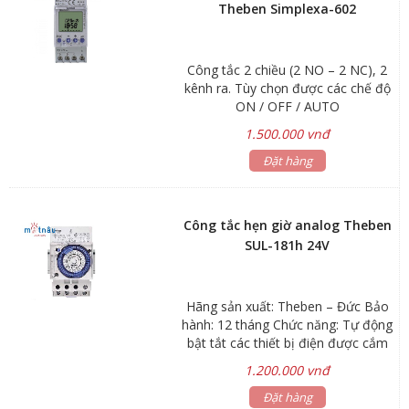
Theben Simplexa-602
Công tắc 2 chiều (2 NO – 2 NC), 2
kênh ra. Tùy chọn được các chế độ
ON / OFF / AUTO
1.500.000 vnđ
Đặt hàng
Công tắc hẹn giờ analog Theben
SUL-181h 24V
Hãng sản xuất: Theben – Đức Bảo
hành: 12 tháng Chức năng: Tự động
bật tắt các thiết bị điện được cắm
vào theo thời gian đã cài đặt trước
1.200.000 vnđ
Ứng dụng: Hẹn giờ tắt mở bình
nước nóng vào buổi sáng và buổi
Đặt hàng