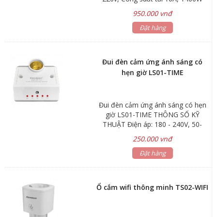
950.000 vnđ
Đặt hàng
Đui đèn cảm ứng ánh sáng có
hẹn giờ LS01-TIME
Đui đèn cảm ứng ánh sáng có hẹn
giờ LS01-TIME THÔNG SỐ KỸ
THUẬT Điện áp: 180 - 240V, 50-
60Hz Công suất tải: 100W
250.000 vnđ
(Compact), 50W (Led) Cảm ứng ánh
sáng: 3-500 Lux Thời gian tắt: 2s,
Đặt hàng
4h, 6h, 8h, 12h (Điều chỉnh được)
Chiều cao lắp đặt: 1.5m-5m (gắn
trần hoặc tường)
Ổ cắm wifi thông minh TS02-WIFI