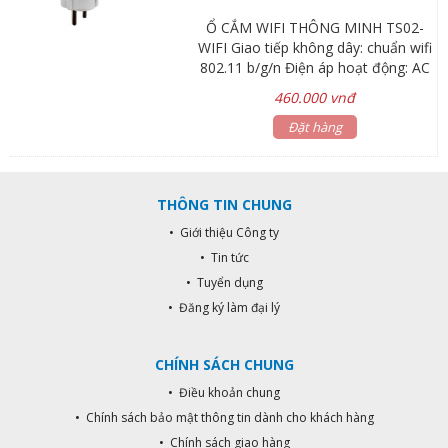
Ổ CẮM WIFI THÔNG MINH TS02-
WIFI Giao tiếp không dây: chuẩn wifi
802.11 b/g/n Điện áp hoạt động: AC
85~220V,50/60Hz Công suất tiêu
460.000 vnđ
thụ: ≤0.5W Công suất chịu tải:
1500W (đèn sợi đốt),
Đặt hàng
300W(compact), 500W (đèn Led,
bơm, máy lạnh) Nhiệt độ hoạt
động: -10 °C ~ 40 °C
THÔNG TIN CHUNG
• Giới thiệu Công ty
• Tin tức
• Tuyển dụng
• Đăng ký làm đại lý
CHÍNH SÁCH CHUNG
• Điều khoản chung
• Chính sách bảo mật thông tin dành cho khách hàng
• Chính sách giao hàng