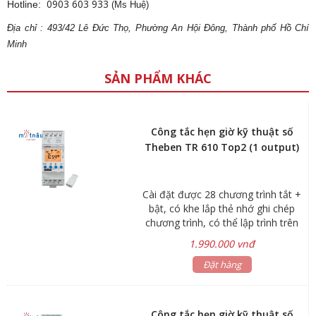
0903 603 933
Hotline:
(Ms Huệ)
Địa
ch
ỉ : 493/42 Lê Đức Thọ, Phường An Hội Đông, Thành phố Hồ Chí
Minh
SẢN PHẨM KHÁC
Công tắc hẹn giờ kỹ thuật số
Theben TR 610 Top2 (1 output)
Cài đặt được 28 chương trình tắt +
bật, có khe lắp thẻ nhớ ghi chép
chương trình, có thể lập trình trên
máy tính bằng phần mềm OBELISK
1.990.000 vnđ
(không kèm thẻ nhớ)
Đặt hàng
Công tắc hẹn giờ kỹ thuật số