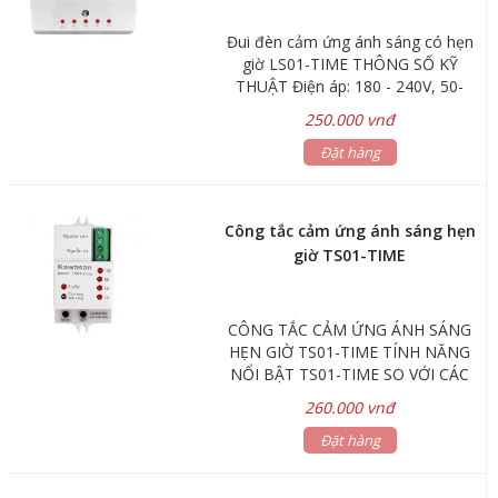
Đui đèn cảm ứng ánh sáng có hẹn
giờ LS01-TIME THÔNG SỐ KỸ
THUẬT Điện áp: 180 - 240V, 50-
60Hz Công suất tải: 100W
250.000 vnđ
(Compact), 50W (Led) Cảm ứng ánh
sáng: 3-500 Lux Thời gian tắt: 2s,
Đặt hàng
4h, 6h, 8h, 12h (Điều chỉnh được)
Chiều cao lắp đặt: 1.5m-5m (gắn
trần hoặc tường)
Công tắc cảm ứng ánh sáng hẹn
giờ TS01-TIME
CÔNG TẮC CẢM ỨNG ÁNH SÁNG
HẸN GIỜ TS01-TIME TÍNH NĂNG
NỔI BẬT TS01-TIME SO VỚI CÁC
SẢN PHẨM CÙNG LOẠI TRÊN THỊ
260.000 vnđ
TRƯỜNG Công tắc ánh sáng đã
mặc định độ nhận biết môi trường
Đặt hàng
từ 20-50 Lux (18h-19h), để đèn tự
bật. Nếu bạn muốn trời tối hơn, mới