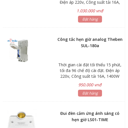
Điện áp 220v, Công suất tải 16A,
đặt tuần hoàn Điện áp 24V - DC
1400W
1.030.000 vnđ
Đặt hàng
Công tắc hẹn giờ analog Theben
SUL-180a
Thời gian cài đặt tối thiểu 15 phút,
tối đa 96 chế độ cài đặt. Điện áp
220v, Công suất tải 16A, 1400W
950.000 vnđ
Đặt hàng
Đui đèn cảm ứng ánh sáng có
hẹn giờ LS01-TIME