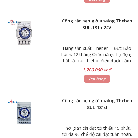
Công tắc hẹn giờ analog Theben
SUL-181h 24V
Hãng sản xuất: Theben – Đức Bảo
hành: 12 tháng Chức năng: Tự động
bật tắt các thiết bị điện được cắm
vào theo thời gian đã cài đặt trước
1.200.000 vnđ
Ứng dụng: Hẹn giờ tắt mở bình
nước nóng vào buổi sáng và buổi
Đặt hàng
chiều; Hẹn giờ bật cây nước nóng
lạnh vào giờ làm việc và tắt khi hết
giờ; Hẹn giờ bật tắt đèn quảng cáo,
Công tắc hẹn giờ analog Theben
đèn sân vườn, đèn cổng...; Hẹn giờ
SUL-181d
bơm nước tưới cây, bơm nước bể
cá, chuông trường học… Thiết kế
lắp đặt thanh ray hoặc gắn tường
Thời gian cài đặt tối thiểu 15 phút,
module 3 tép Thời gian cài đặt tối
tối đa 96 chế độ cài đặt tuần hoàn.
thiểu 30 phút, tối đa 48 chế độ cài