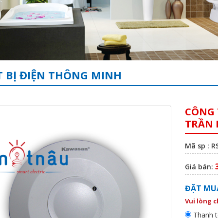
T BỊ ĐIỆN THÔNG MINH
CÔNG 
TRẦN 
Mã sp : R
Giá bán:
ĐẶT MU
Vui lòng 
Thanh t