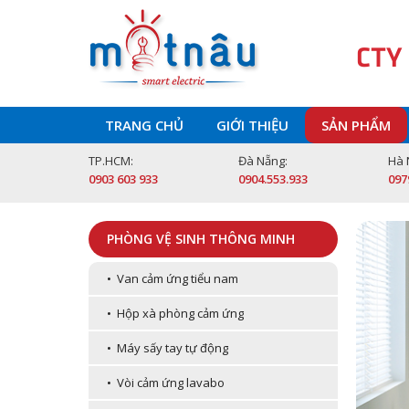
CTY
TRANG CHỦ
GIỚI THIỆU
SẢN PHẨM
TP.HCM:
Đà Nẵng:
Hà 
0903 603 933
0904.553.933
097
PHÒNG VỆ SINH THÔNG MINH
• Van cảm ứng tiểu nam
• Hộp xà phòng cảm ứng
• Máy sấy tay tự động
• Vòi cảm ứng lavabo