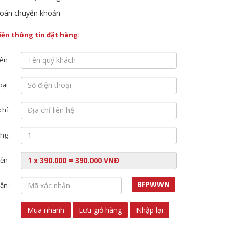
oán chuyển khoản
điền thông tin đặt hàng:
ên :
ại :
chỉ :
ng :
ền :
BFPWWN
ận :
Mua nhanh
Lưu giỏ hàng
Nhập lại