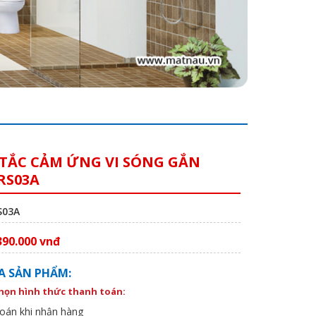
TẮC CẢM ỨNG VI SÓNG GẮN
RS03A
S03A
390.000 vnđ
A SẢN PHẨM:
chọn hình thức thanh toán:
oán khi nhận hàng