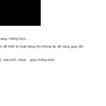
hang, chống trộm....
 để thiết bị hoạt động khi không đủ độ sáng giúp tiết
gỗ, cửa kính, nhựa….giúp chống trộm.