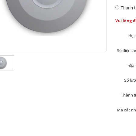
Thanh t
Vui lòng 
Họ t
Số điện tho
Địa 
Số lượ
Thành ti
Mã xác nh