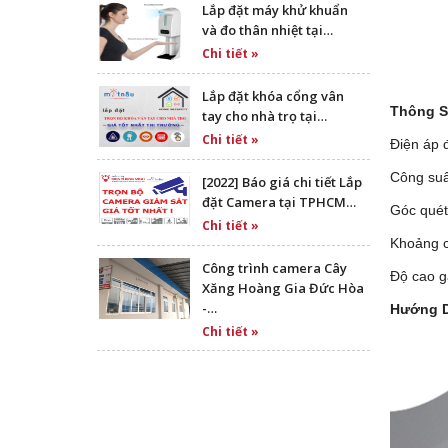
Lắp đặt máy khử khuẩn
và đo thân nhiệt tại…
Chi tiết »
Lắp đặt khóa cổng vân
Thông S
tay cho nhà trọ tại…
Chi tiết »
Điện áp 
Công suấ
[2022] Báo giá chi tiết Lắp
đặt Camera tại TPHCM…
Góc quét:
Chi tiết »
Khoảng c
Công trình camera Cây
Độ cao g
Xăng Hoàng Gia Đức Hòa
-…
Hướng D
Chi tiết »