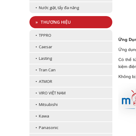
• Nước giặt, tẩy đa năng
» THƯƠNG HIỆU
• TPPRO
Ứng Dụn
• Caesar
Ứng dụng
• Lasting
Có thể t
kiệm điện
• Tran Can
Không bị
• ATMOR
• VIRO VIỆT NAM
• Mitsubishi
• Kawa
• Panasonic