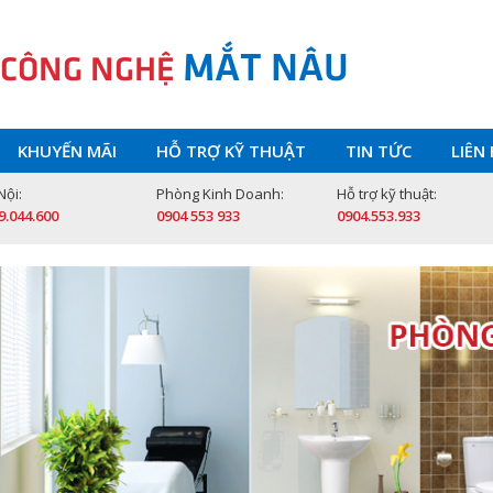
MẮT NÂU
 CÔNG NGHỆ
KHUYẾN MÃI
HỖ TRỢ KỸ THUẬT
TIN TỨC
LIÊN
Nội:
Phòng Kinh Doanh:
Hỗ trợ kỹ thuật:
9.044.600
0904 553 933
0904.553.933