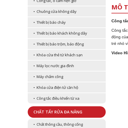
• Công tắc, ổ cắm hẹn giờ
MÔ T
• Chuông cửa không dây
Công tắc
• Thiết bị báo cháy
Công tắc
• Thiết bị báo khách không dây
động của
trẻ nhỏ v
• Thiết bị báo trộm, báo động
Video H
• Khóa cửa thẻ từ khách sạn
• Máy lọc nước gia đình
• Máy chấm công
• Khóa cửa điện tử căn hộ
• Công tắc điều khiển từ xa
CHẤT TẨY RỬA ĐA NĂNG
• Chất thông cầu, thông cống