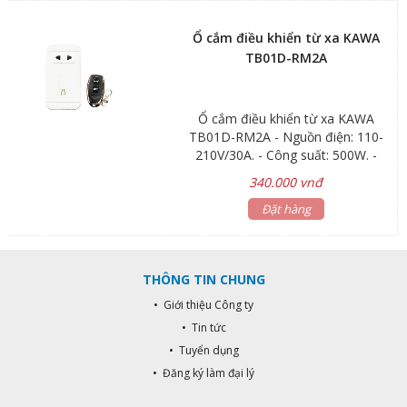
cản) - Tích hợp tối đa: 15 remote
Max 500W Điều khiển thiết bị, hiện
thị trạng thái qua App "Kawasan"
Ổ cắm điều khiển từ xa KAWA
TB01D-RM2A
Ổ cắm điều khiển từ xa KAWA
TB01D-RM2A - Nguồn điện: 110-
210V/30A. - Công suất: 500W. -
Sóng Radio: RF 433MHz. - Chức
340.000 vnđ
năng: Học lệnh nhận Remote điều
khiển. - Khoàng cách điều khiển: 30-
Đặt hàng
100m tùy thuộc vào vật cản và môi
trường sóng. - Tích hợp tối đa: 5
remote.
THÔNG TIN CHUNG
• Giới thiệu Công ty
• Tin tức
• Tuyển dụng
• Đăng ký làm đại lý