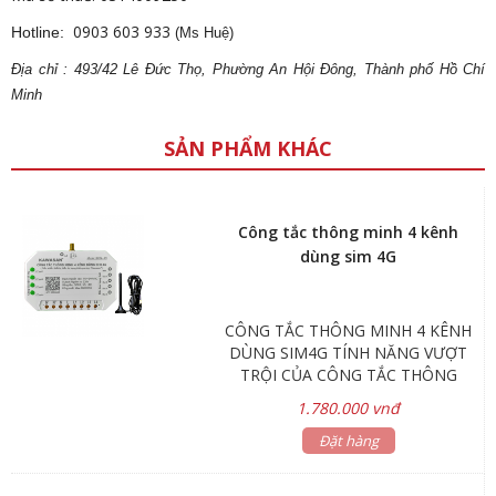
0903 603 933
Hotline:
(Ms Huệ)
Địa
ch
ỉ : 493/42 Lê Đức Thọ, Phường An Hội Đông, Thành phố Hồ Chí
Minh
SẢN PHẨM KHÁC
Công tắc thông minh 4 kênh
dùng sim 4G
CÔNG TẮC THÔNG MINH 4 KÊNH
DÙNG SIM4G TÍNH NĂNG VƯỢT
TRỘI CỦA CÔNG TẮC THÔNG
MINH DÙM SIM 4G Công tắc thông
1.780.000 vnđ
minh điều khiển mọi thiết bị từ xa,
dù ở bất kỳ đâu. Chỉ cần lắp Sim 4G
Đặt hàng
vào thiết bị, mà không cần wifi. Có
thể gửi tin nhắn SMS đến điều khiển