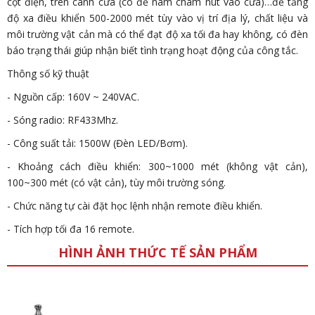
cột điện, trên cánh cửa (có đế nam châm nút vào cửa)…để tăng
độ xa điều khiển 500-2000 mét tùy vào vị trí địa lý, chất liệu và
môi trường vật cản mà có thể đạt độ xa tối đa hay không, có đèn
báo trạng thái giúp nhận biết tình trạng hoạt động của công tắc.
Thông số kỹ thuật
- Nguồn cấp: 160V ~ 240VAC.
- Sóng radio: RF433Mhz.
- Công suất tải: 1500W (Đèn LED/Bơm).
- Khoảng cách điều khiển: 300~1000 mét (không vật cản),
100~300 mét (có vật cản), tùy môi trường sóng.
- Chức năng tự cài đặt học lệnh nhận remote điều khiển.
- Tích hợp tối đa 16 remote.
HÌNH ẢNH THỨC TẾ SẢN PHẨM