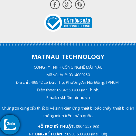
MATNAU TECHNOLOGY
CÔNG TY TNHH CÔNG NGHỆ MẶT NÂU
Mã số thuế: 0314009250
Địa chỉ : 493/42 Lê Đức Thọ, Phường An Hội Đông, TPHCM.
Điện thoại: 0904.553.933 (Mr Thịnh)
Email: cskh@matnau.vn
Chúng tôi cung cấp thiết bị vệ sinh cảm ứng, thiết bị báo cháy, thiết bị điện
thông minh trên toàn quốc.
HỖ TRỢ KỸ THUẬT:
0904.553.933
PHÒNG KẾ TOÁN :
0903.603.933 (Ms Huệ)