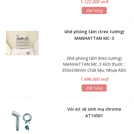
1.122.000 vnđ
Chịu trọng lượng: 130Kg Bảo hành:
Đặt hàng
2 năm
Ghế phòng tắm (treo tường)
MANHATTAN MC-3
Ghế phòng tắm (treo tường)
MANHATTAN MC-3 Kích thước :
350x330mm Chất liệu: Nhựa ABS
mạ Màu sắc: màu xám Chịu trọng
1.496.000 vnđ
lượng: 150Kg Bảo hành: 2 năm
Đặt hàng
Vòi xịt vệ sinh mạ chrome
AT14501