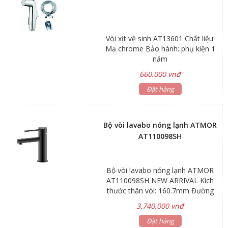
Vòi xịt vệ sinh AT13601 Chất liệu:
Mạ chrome Bảo hành: phụ kiện 1
năm
660.000 vnđ
Đặt hàng
Bộ vòi lavabo nóng lạnh ATMOR
AT110098SH
Bộ vòi lavabo nóng lạnh ATMOR
AT110098SH NEW ARRIVAL Kích
thước thân vòi: 160.7mm Đường
kính: Ø22 Lớp xi mạ: Nano đen 2
3.740.000 vnđ
lớp Bảo hành: 5 năm Hãng sản
xuất: ATMOR
Đặt hàng