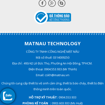
MATNAU TECHNOLOGY
CÔNG TY TNHH CÔNG NGHỆ MẶT NÂU
Mã số thuế: 0314009250
Địa chỉ : 493/42 Lê Đức Thọ, Phường An Hội Đông, TPHCM.
Điện thoại: 0904.553.933 (Mr Thịnh)
Email: cskh@matnau.vn
Chúng tôi cung cấp thiết bị vệ sinh cảm ứng, thiết bị báo cháy, thiết bị điện
thông minh trên toàn quốc.
HỖ TRỢ KỸ THUẬT:
0904.553.933
PHÒNG KẾ TOÁN :
0903.603.933 (Ms Huệ)