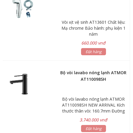
Vòi xịt vệ sinh AT13601 Chất liệu:
Mạ chrome Bảo hành: phụ kiện 1
năm
660.000 vnđ
Đặt hàng
Bộ vòi lavabo nóng lạnh ATMOR
AT110098SH
Bộ vòi lavabo nóng lạnh ATMOR
AT110098SH NEW ARRIVAL Kích
thước thân vòi: 160.7mm Đường
kính: Ø22 Lớp xi mạ: Nano đen 2
3.740.000 vnđ
lớp Bảo hành: 5 năm Hãng sản
xuất: ATMOR
Đặt hàng