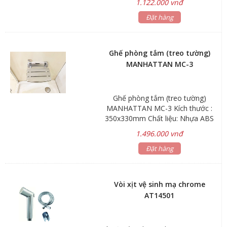
1.122.000 vnđ
Chịu trọng lượng: 130Kg Bảo hành:
Đặt hàng
2 năm
Ghế phòng tắm (treo tường)
MANHATTAN MC-3
Ghế phòng tắm (treo tường)
MANHATTAN MC-3 Kích thước :
350x330mm Chất liệu: Nhựa ABS
mạ Màu sắc: màu xám Chịu trọng
1.496.000 vnđ
lượng: 150Kg Bảo hành: 2 năm
Đặt hàng
Vòi xịt vệ sinh mạ chrome
AT14501