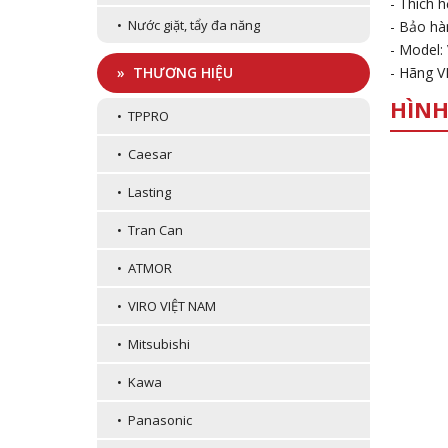
- Thích h
• Nước giặt, tẩy đa năng
- Bảo hà
- Model:
- Hãng 
» THƯƠNG HIỆU
HÌNH
• TPPRO
• Caesar
• Lasting
• Tran Can
• ATMOR
• VIRO VIỆT NAM
• Mitsubishi
• Kawa
• Panasonic