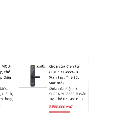
 IMOU-
Khóa cửa điện tử
y, thẻ
YLOCK YL-8880-B
pp điện
(Vân tay, Thẻ từ,
Mật mã)
 IMOU-
Khóa cửa điện tử
, thẻ từ,
YLOCK YL-8880-B (Vân
ện thoại)
tay, Thẻ từ, Mật mã).
ng minh,
Tích hợp chuông cửa
đ
3.980.000 vnđ
i tiêu
trong khóa - Cách mở