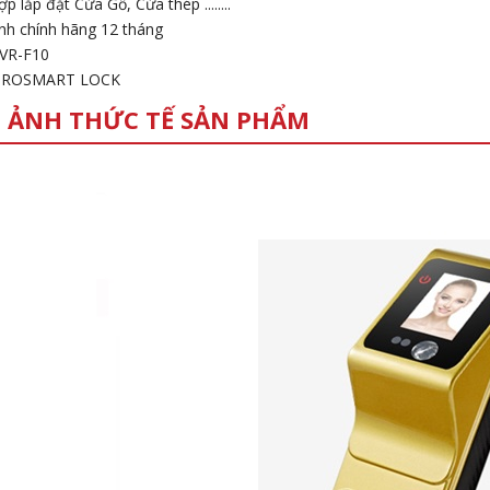
ợp lắp đặt Cửa Gỗ, Cửa thép ........
nh chính hãng 12 tháng
 VR-F10
VIROSMART LOCK
 ẢNH THỨC TẾ SẢN PHẨM