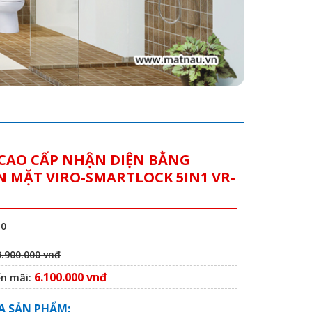
CAO CẤP NHẬN DIỆN BẰNG
 MẶT VIRO-SMARTLOCK 5IN1 VR-
10
9.900.000 vnđ
6.100.000 vnđ
ến mãi:
A SẢN PHẨM: