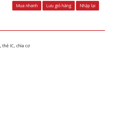
Mua nhanh
Lưu giỏ hàng
Nhập lại
thẻ IC, chìa cơ