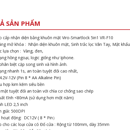
Ả SẢN PHẨM
 cấp nhận diện bằng khuôn mặt Viro-Smartlock 5in1 VR-F10
ăng mở khóa : Nhận diện khuôn mặt, Sinh trắc lọc Vân Tay, Mật khẩu, 
c lựa chọn : Vàng, đen,
ạng hồng ngoại, logic giống như Iphone.
phân biệt cặp song sinh và hình ảnh.
ạng nhanh 1s, an toàn tuyệt đối cao nhất,
.2V-12V (Pin 8 * AA Alkaline Pin)
iệu hợp kim kẽm siêu bền
 mật tuyệt đối an toàn với chìa cơ chống sao chép
uất tĩnh <80mA (sử dụng hơn một năm)
nh LED 2,5 inch
n giải: 500DPI
p hoạt động: DC12V ( 8 * Pin）
p cho các loại cửa có Đố cửa : Rộng từ 100mm, dày 35mm