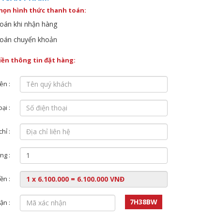
chọn hình thức thanh toán:
oán khi nhận hàng
oán chuyển khoản
điền thông tin đặt hàng:
ên :
ại :
chỉ :
ng :
ền :
7H38BW
ận :