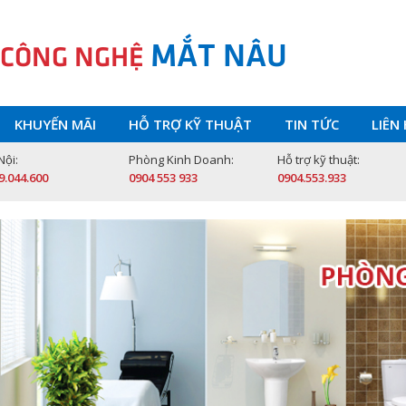
MẮT NÂU
 CÔNG NGHỆ
KHUYẾN MÃI
HỖ TRỢ KỸ THUẬT
TIN TỨC
LIÊN
Nội:
Phòng Kinh Doanh:
Hỗ trợ kỹ thuật:
9.044.600
0904 553 933
0904.553.933