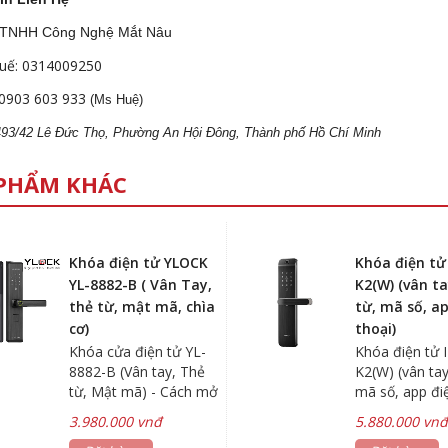
 TNHH Công Nghệ Mắt Nâu
uế: 0314009250
0903 603 933
(Ms Huệ)
 493/42 Lê Đức Thọ, Phường An Hội Đông, Thành phố Hồ Chí Minh
PHẨM KHÁC
Khóa điện tử YLOCK
Khóa điện tử
YL-8882-B ( Vân Tay,
K2(W) (vân ta
thẻ từ, mật mã, chìa
từ, mã số, a
cơ)
thoại)
Khóa cửa điện tử YL-
Khóa điện tử
8882-B (Vân tay, Thẻ
K2(W) (vân tay
từ, Mật mã) - Cách mở
mã số, app đi
khóa: Vân tay, Thẻ từ,
Khóa cửa thô
3.980.000 vnđ
5.880.000 vn
Mật mã, Chìa khóa cơ
an toàn hơn vớ