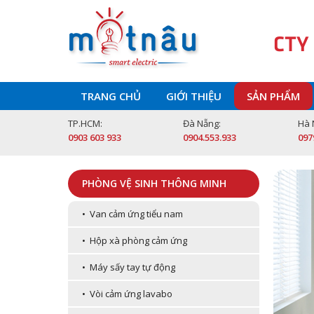
CTY
TRANG CHỦ
GIỚI THIỆU
SẢN PHẨM
TP.HCM:
Đà Nẵng:
Hà 
0903 603 933
0904.553.933
097
PHÒNG VỆ SINH THÔNG MINH
• Van cảm ứng tiểu nam
• Hộp xà phòng cảm ứng
• Máy sấy tay tự động
• Vòi cảm ứng lavabo