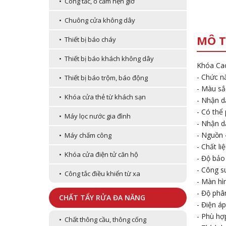
• Công tắc, ổ cắm hẹn giờ
• Chuông cửa không dây
MÔ T
• Thiết bị báo cháy
• Thiết bị báo khách không dây
Khóa Cao
- Chức n
• Thiết bị báo trộm, báo động
- Màu sắ
• Khóa cửa thẻ từ khách sạn
- Nhận d
- Có thể 
• Máy lọc nước gia đình
- Nhận d
- Nguồn 4
• Máy chấm công
- Chất l
• Khóa cửa điện tử căn hộ
- Độ bảo
- Công s
• Công tắc điều khiển từ xa
- Màn hì
- Độ phâ
CHẤT TẨY RỬA ĐA NĂNG
- Điện á
- Phù hợ
• Chất thông cầu, thông cống