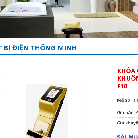
T BỊ ĐIỆN THÔNG MINH
KHÓA 
KHUÔN
F10
Mã sp : F
Giá bán:
Giá khuy
ĐẶT MU