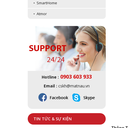
• SmartHome
• Atmor
0903 603 933
Hotline :
Email :
cskh@matnau.vn
TIN TỨC & SỰ KIỆN
Thông T