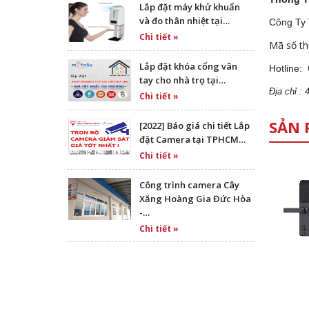
Lắp đặt máy khử khuẩn
và đo thân nhiệt tại…
Công Ty
Chi tiết »
Mã số th
Lắp đặt khóa cổng vân
Hotline:
tay cho nhà trọ tại…
Địa
ch
ỉ :
Chi tiết »
SẢN 
[2022] Báo giá chi tiết Lắp
đặt Camera tại TPHCM…
Chi tiết »
Công trình camera Cây
Xăng Hoàng Gia Đức Hòa
-…
Chi tiết »