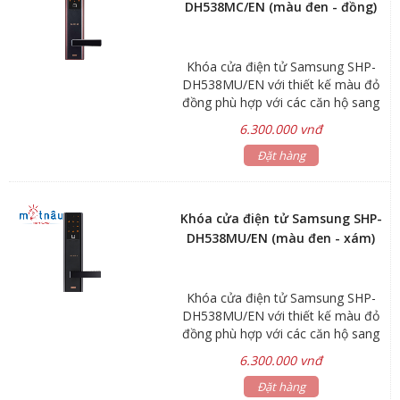
DH538MC/EN (màu đen - đồng)
án lớn như khách sạn, chung cư ....
Khóa có thể lắp đặt được trên
nhiều loại cửa : cửa gỗ, cửa sắt, cửa
Khóa cửa điện tử Samsung SHP-
nhôm, cửa chính, cửa phòng ...
DH538MU/EN với thiết kế màu đỏ
mang lại vẻ đẹp sang trọng cho
đồng phù hợp với các căn hộ sang
ngôi nhà.
trọng. Công nghệ quét vân tay cảm
6.300.000 vnđ
ứng điện dung và mã số ngẫu
nhiên, cùng hệ thống cảnh báo đột
Đặt hàng
nhập sẽ đem lại sự an toàn và tiện
lợi đến căn hộ của bạn.
Khóa cửa điện tử Samsung SHP-
DH538MU/EN (màu đen - xám)
Khóa cửa điện tử Samsung SHP-
DH538MU/EN với thiết kế màu đỏ
đồng phù hợp với các căn hộ sang
trọng. Công nghệ quét vân tay cảm
6.300.000 vnđ
ứng điện dung và mã số ngẫu
nhiên, cùng hệ thống cảnh báo đột
Đặt hàng