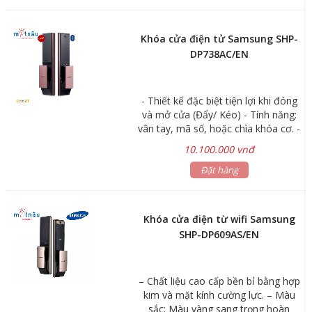
nhập sẽ đem lại sự an toàn và tiện
lợi đến căn hộ của bạn.
Khóa cửa điện tử Samsung SHP-
DP738AC/EN
- Thiết kế đặc biệt tiện lợi khi đóng
và mở cửa (Đẩy/ Kéo) - Tính năng:
vân tay, mã số, hoặc chìa khóa cơ. -
Đăng ký được: 100 vân tay - Chức
10.100.000 vnđ
năng mã số ảo, cảnh báo cháy nổ,
chống trộm, chống hack - Màu: Đỏ
Đặt hàng
mận - Xuất xứ: Hàn Quốc
Khóa cửa điện từ wifi Samsung
SHP-DP609AS/EN
– Chất liệu cao cấp bền bỉ bằng hợp
kim và mặt kính cường lực. – Màu
sắc: Màu vàng sang trọng hoàn