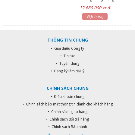
hảo. – Thiết kế đặc biệt tiện lợi khi
12.680.000 vnđ
đóng và mở cửa (Đẩy/ Kéo). – 4
tính năng: vân tay, mã số, thẻ RF
Đặt hàng
hoặc bằng chìa khóa cơ. Có thể mở
rộng thêm remote. – Đăng ký được
100 vân tay và 20 thẻ RF. – Chức
THÔNG TIN CHUNG
năng tự động khóa kín sau khi đóng
cửa. – Nguồn cấp 8 viên pin AA
• Giới thiệu Công ty
Alkaline.
• Tin tức
• Tuyển dụng
• Đăng ký làm đại lý
CHÍNH SÁCH CHUNG
• Điều khoản chung
• Chính sách bảo mật thông tin dành cho khách hàng
• Chính sách giao hàng
• Chính sách đổi trả hàng
• Chính sách Bảo hành