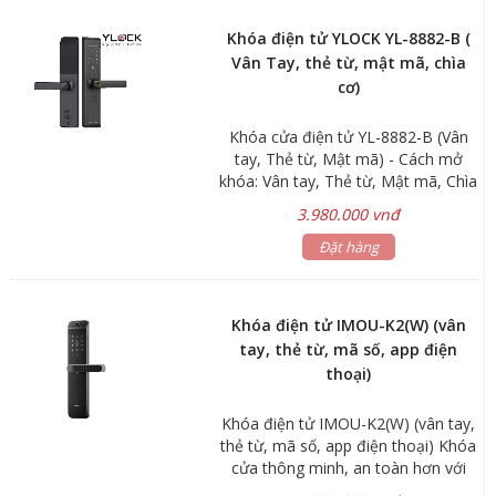
Khóa điện tử YLOCK YL-8882-B (
Vân Tay, thẻ từ, mật mã, chìa
cơ)
Khóa cửa điện tử YL-8882-B (Vân
tay, Thẻ từ, Mật mã) - Cách mở
khóa: Vân tay, Thẻ từ, Mật mã, Chìa
khóa cơ - Màu sắc: Đen xám mạnh
3.980.000 vnđ
mẽ - Cấu tạo: Hợp kim nhôm chắc
chắn Khuyến mãi bao lắp đặt trong
Đặt hàng
nội thành TP.HCM
Khóa điện tử IMOU-K2(W) (vân
tay, thẻ từ, mã số, app điện
thoại)
Khóa điện tử IMOU-K2(W) (vân tay,
thẻ từ, mã số, app điện thoại) Khóa
cửa thông minh, an toàn hơn với
tiêu chuẩn của Châu Âu (GA701-