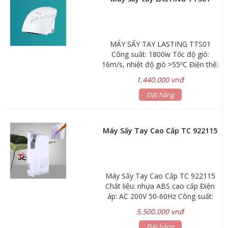
trường Tự động hoạt động bằng
cảm biến chuyển động hồng ngoại
Chế độ nóng ON / OFF chuyển đổi
tiết kiệm năng lượng trong mùa
MÁY SẤY TAY LASTING TTS01
mùa hè Chức năng kiểm tra an toàn
Công suất: 1800w Tốc độ gió:
ngừng hoạt động ngay lập tức trong
16m/s, nhiệt độ gió >55ºC Điện thế:
trường hợp máy sấy bị quá tải Thiết
220, Thời gian trễ: <+15s Khoảng
kế treo tường
1.440.000 vnđ
cách cảm ứng: <=20 Cm Kích thước
(mm): R240 x D240 x C230 Chất
Đặt hàng
liệu: Nhựa ABS, màu trắng Bảo
hành: 24 tháng
Máy Sấy Tay Cao Cấp TC 922115
Máy Sấy Tay Cao Cấp TC 922115
Chất liệu: nhựa ABS cao cấp Điện
áp: AC 200V 50-60Hz Công suất:
1900w Tốc độ gió: 100m/s Dòng
5.500.000 vnđ
điện: 6.5A Lớp chống thấm: 1PX1
Lưu lượng gió: 86m/s Động cơ:
Đặt hàng