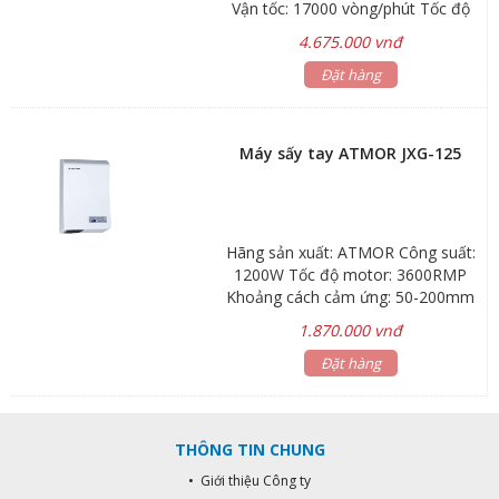
Vận tốc: 17000 vòng/phút Tốc độ
gió: > 50m / s| Khoảng cách cảm
4.675.000 vnđ
ứng: 30mm-120mm Nhiệt độ: 65 ±
15 ° C Thời gian tự ngắt: 1 phút
Đặt hàng
Máy sấy tay ATMOR JXG-125
Hãng sản xuất: ATMOR Công suất:
1200W Tốc độ motor: 3600RMP
Khoảng cách cảm ứng: 50-200mm
Tốc độ gió: >12m/s Nhiệt độ không
1.870.000 vnđ
khí: 65 ± 15°C Thời gian hoạt động:
60 giây KT : 140x180x300mm
Đặt hàng
THÔNG TIN CHUNG
• Giới thiệu Công ty