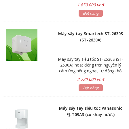
Công suất: 1000w Tốc độ gió:
1.850.000 vnđ
100m/s Dòng điện: 4A Lớp chống
thấm: 1PX1 Lưu lượng gió: 90m3/h
Đặt hàng
Động cơ: 25000 vòng/phút Kích
thước: 468x250x166mm Bảo hành:
24 tháng
Máy sấy tay Smartech ST-2630S
(ST-2630A)
Máy sấy tay siêu tốc ST-2630S (ST-
2630A) hoạt động trên nguyên lý
cảm ứng hồng ngoại, tự động thổi
khí làm khô tay khi người dùng đưa
2.720.000 vnđ
tay vào vùng cảm ứng và tự ngắt
khi người dùng đưa tay ra. Thiết bị
Đặt hàng
gồm thân máy nguyên khối với màn
lọc thông minh - có tác dụng lọc
sạch khí thổi ra, đảm bảo vệ sinh
Máy sấy tay siêu tốc Panasonic
khi sử dụng. Máy sấy tay siêu tốc
FJ-T09A3 (có khay nước)
ST-2630A có khả năng sấy khô tay
siêu tốc trong 10-15s với chế độ sấy
tự động chuẩn Châu Âu - tự động