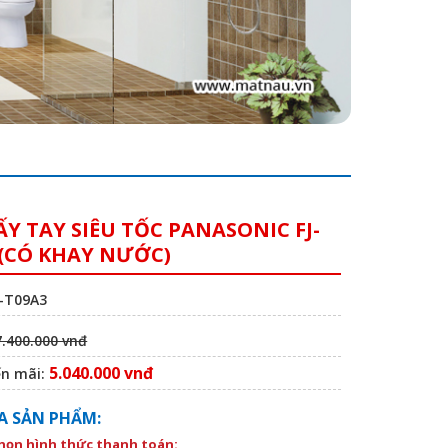
ẤY TAY SIÊU TỐC PANASONIC FJ-
 (CÓ KHAY NƯỚC)
J-T09A3
7.400.000 vnđ
5.040.000 vnđ
ến mãi:
A SẢN PHẨM:
chọn hình thức thanh toán: