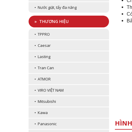
Ch
Th
• Nước giặt, tẩy đa năng
Có
Bả
» THƯƠNG HIỆU
• TPPRO
• Caesar
• Lasting
• Tran Can
• ATMOR
• VIRO VIỆT NAM
• Mitsubishi
• Kawa
HÌNH
• Panasonic