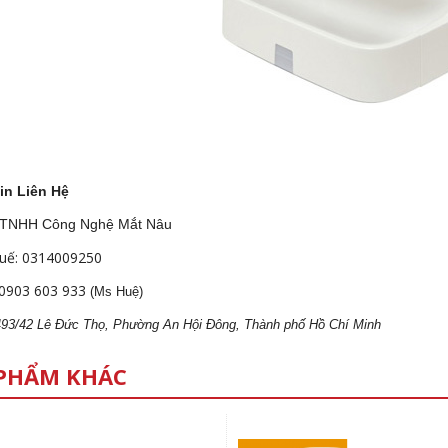
in Liên Hệ
 TNHH Công Nghệ Mắt Nâu
uế: 0314009250
0903 603 933
(Ms Huệ)
 493/42 Lê Đức Thọ, Phường An Hội Đông, Thành phố Hồ Chí Minh
PHẨM KHÁC