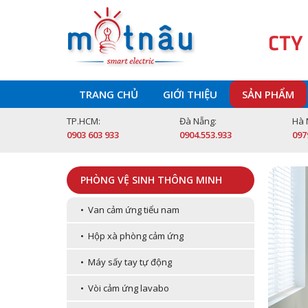
CTY
TRANG CHỦ
GIỚI THIỆU
SẢN PHẨM
TP.HCM:
Đà Nẵng:
Hà 
0903 603 933
0904.553.933
097
PHÒNG VỆ SINH THÔNG MINH
• Van cảm ứng tiểu nam
• Hộp xà phòng cảm ứng
• Máy sấy tay tự động
• Vòi cảm ứng lavabo