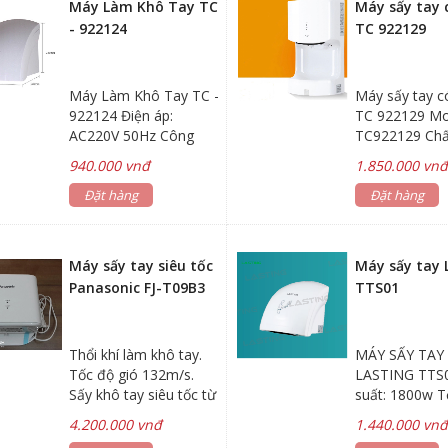
Máy Làm Khô Tay TC
Máy sấy tay 
- 922124
TC 922129
Máy Làm Khô Tay TC -
Máy sấy tay c
922124 Điện áp:
TC 922129 Mo
AC220V 50Hz Công
TC922129 Chất
suất: 2000W Dòng
nhựa ABS – tr
940.000 vnđ
1.850.000 vn
điện: 7.2A Lớp chống
áp: AC 200V 5
thấm: 1PX1 Tốc độ gió:
Đặt hàng
Công suất: 1
Đặt hàng
15m/s Lưu lượng gió:
độ gió: 100m
162m3/h Tốc độ động
điện: 4A Lớp 
cơ: 2400 vòng/phút
thấm: 1PX1 L
Máy sấy tay siêu tốc
Máy sấy tay
Chất liệu: nhựa ABS
gió: 90m3/h Đ
Panasonic FJ-T09B3
TTS01
25000 vòng/ph
thước:
468x250x166
Thổi khí làm khô tay.
MÁY SẤY TAY
hành: 24 thán
Tốc độ gió 132m/s.
LASTING TTS
Sấy khô tay siêu tốc từ
suất: 1800w T
10-12 giây, nhanh gấp
gió: 16m/s, nh
4.200.000 vnđ
1.440.000 vn
3 lần máy sấy tay
gió >55ºC Điện