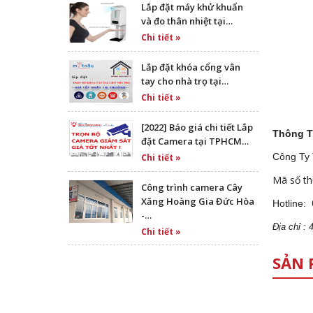
Lắp đặt máy khử khuẩn
và đo thân nhiệt tại…
Chi tiết »
Lắp đặt khóa cổng vân
tay cho nhà trọ tại…
Chi tiết »
[2022] Báo giá chi tiết Lắp
Thông T
đặt Camera tại TPHCM…
Công Ty
Chi tiết »
Mã số th
Công trình camera Cây
Xăng Hoàng Gia Đức Hòa
Hotline:
-…
Địa
ch
ỉ :
Chi tiết »
SẢN 