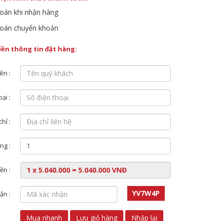
oán khi nhận hàng
oán chuyển khoản
điền thông tin đặt hàng:
ên :
ại :
chỉ :
ng :
ền :
YV7W4P
ận :
Mua nhanh
Lưu giỏ hàng
Nhập lại