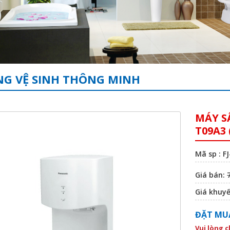
G VỆ SINH THÔNG MINH
MÁY S
T09A3
Mã sp : F
Giá bán:
Giá khuy
ĐẶT MU
Vui lòng 