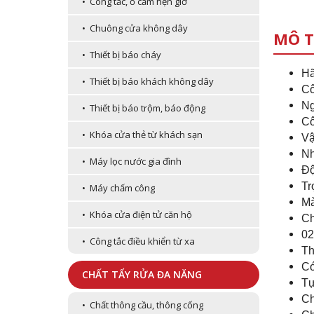
• Công tắc, ổ cắm hẹn giờ
• Chuông cửa không dây
MÔ T
• Thiết bị báo cháy
Hã
• Thiết bị báo khách không dây
Cô
Ng
• Thiết bị báo trộm, báo động
Cô
• Khóa cửa thẻ từ khách sạn
Vậ
Nh
• Máy lọc nước gia đình
Độ
Tr
• Máy chấm công
Mà
• Khóa cửa điện tử căn hộ
Ch
02
• Công tắc điều khiển từ xa
Th
Có
CHẤT TẨY RỬA ĐA NĂNG
Tự
Ch
• Chất thông cầu, thông cống