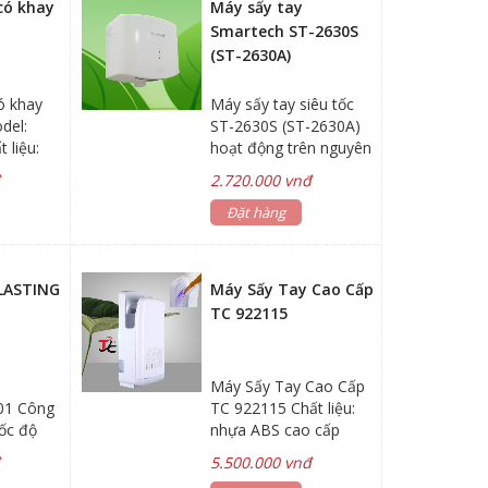
có khay
Máy sấy tay
Smartech ST-2630S
(ST-2630A)
ó khay
Máy sấy tay siêu tốc
del:
ST-2630S (ST-2630A)
 liệu:
hoạt động trên nguyên
ắng Điện
lý cảm ứng hồng ngoại,
đ
2.720.000 vnđ
0Hz
tự động thổi khí làm
000w Tốc
khô tay khi người dùng
Đặt hàng
/s Dòng
đưa tay vào vùng cảm
chống
ứng và tự ngắt khi
ưu lượng
người dùng đưa tay ra.
 LASTING
Máy Sấy Tay Cao Cấp
ộng cơ:
Thiết bị gồm thân máy
TC 922115
út Kích
nguyên khối với màn
lọc thông minh - có tác
mm Bảo
dụng lọc sạch khí thổi
Máy Sấy Tay Cao Cấp
g
ra, đảm bảo vệ sinh khi
01 Công
TC 922115 Chất liệu:
sử dụng. Máy sấy tay
ốc độ
nhựa ABS cao cấp
siêu tốc ST-2630A có
iệt độ
Điện áp: AC 200V 50-
khả năng sấy khô tay
đ
5.500.000 vnđ
 thế:
60Hz Công suất:
siêu tốc trong 10-15s