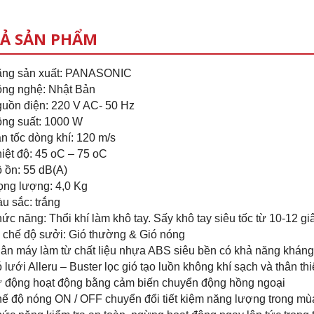
Ả SẢN PHẨM
ng sản xuất: PANASONIC
ng nghệ: Nhật Bản
uồn điện: 220 V AC- 50 Hz
ng suất: 1000 W
n tốc dòng khí: 120 m/s
iệt độ: 45 oC – 75 oC
 ồn: 55 dB(A)
ọng lượng: 4,0 Kg
u sắc: trắng
ức năng: Thổi khí làm khô tay. Sấy khô tay siêu tốc từ 10-12 g
 chế độ sưởi: Gió thường & Gió nóng
ân máy làm từ chất liệu nhựa ABS siêu bền có khả năng khán
 lưới Alleru – Buster lọc gió tạo luồn không khí sạch và thân th
 động hoạt động bằng cảm biến chuyển động hồng ngoại
ế độ nóng ON / OFF chuyển đổi tiết kiệm năng lượng trong m