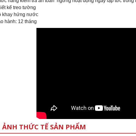
ức năng kiểm tra an toàn ngừng hoạt động ngay lập tức trong 
iết kế treo tường
 khay hứng nước
o hành: 12 tháng
 ẢNH THỨC TẾ SẢN PHẨM