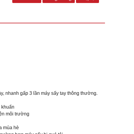
iây, nhanh gấp 3 lần máy sấy tay thông thường.
g khuẩn
iện môi trường
ùa mùa hè