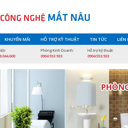
MẮT NÂU
 CÔNG NGHỆ
KHUYẾN MÃI
HỖ TRỢ KỸ THUẬT
TIN TỨC
LIÊN
Nội:
Phòng Kinh Doanh:
Hỗ trợ kỹ thuật:
9.044.600
0904 553 933
0904.553.933