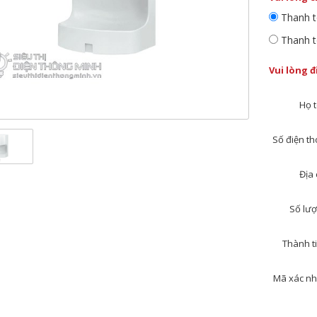
Thanh t
Thanh t
Vui lòng 
Họ t
Số điện tho
Địa 
Số lượ
Thành ti
Mã xác nh