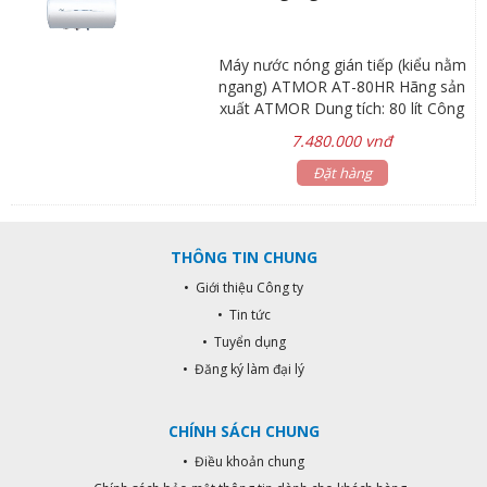
kiện điện tử 1 năm Bình chứa 5
năm
Máy nước nóng gián tiếp (kiểu nằm
ngang) ATMOR AT-80HR Hãng sản
xuất ATMOR Dung tích: 80 lít Công
suất: 1.5 – 3kW Áp lực nước vào:
7.480.000 vnđ
Min 0.05Mpa Max 0.80Mpa Kích
thước: Ø410 x 918mm Trọng lượng:
Đặt hàng
20kg *Kiểu nằm ngang *Có điều
khiển từ xa *Gía đã bao gồm dây
cấp nước Inox 40cm Thời gian bảo
THÔNG TIN CHUNG
hành: Linh kiện điện tử 1 năm Bình
chứa 5 năm
• Giới thiệu Công ty
• Tin tức
• Tuyển dụng
• Đăng ký làm đại lý
CHÍNH SÁCH CHUNG
• Điều khoản chung