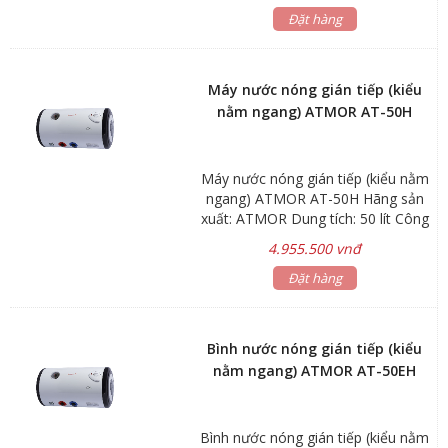
thước: Ø410x918mm Trọng lượng:
Đặt hàng
20.6kg *Kiểu nằm ngang *Có trang
bị ELCB chống giật *Gía đã bao
gồm dây cấp nước inox 40cm Bảo
Máy nước nóng gián tiếp (kiểu
hành: Linh kiện điện tử 1 năm Bình
nằm ngang) ATMOR AT-50H
chứa 5 năm
Máy nước nóng gián tiếp (kiểu nằm
ngang) ATMOR AT-50H Hãng sản
xuất: ATMOR Dung tích: 50 lít Công
suất: 1.5 – 3kW Áp lực nước vào:
4.955.500 vnđ
Min 0.05Mpa Max 0.80Mpa Kích
thước: Ø340x910mm Trọng lượng:
Đặt hàng
17.4kg *Kiểu nằm ngang *Gía đã
bao gồm dây cấp nước inox 40cm
Bảo hành: Linh kiện điện tử 1 năm
Bình nước nóng gián tiếp (kiểu
Bình chứa 5 năm
nằm ngang) ATMOR AT-50EH
Bình nước nóng gián tiếp (kiểu nằm