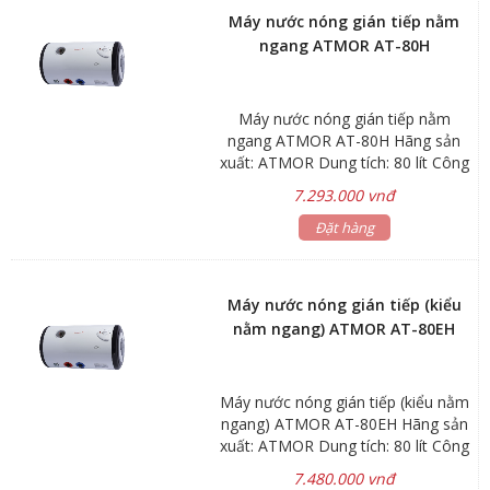
sắc Trắng đỏ Bảo hành 2 Năm Phụ
Máy nước nóng gián tiếp nằm
kiện 2 Dây cấp inox (40cm) Tính
ngang ATMOR AT-80H
năng vượt trội của máy nước nóng
gián tiếp đa năng ATMOR IN LINE:
Tiết kiệm điện Hệ thống máy nước
Máy nước nóng gián tiếp nằm
nóng bao phủ cho cả ngôi nhà Chế
ngang ATMOR AT-80H Hãng sản
độ làm nóng nhanh trong vòng 5
xuất: ATMOR Dung tích: 80 lít Công
giây An toàn cho người sử dụng
suất: 1.5 – 3kW Áp lực nước vào:
Máy kết hợp giữa gián tiếp và trực
7.293.000 vnđ
Min 0.05Mpa Max 0.80Mpa Kích
tiếp* Kích thước nhỏ gọn, tiện lợi,
thước: Ø410x918mm Trọng lượng:
Đặt hàng
không chiếm nhiều diện tích Sử
20.6kg *Kiểu nằm ngang *Gía đã
dụng công nghệ Châu Âu
bao gồm dây cấp nước inox 40cm
Bảo hành: Linh kiện điện tử 1 năm
Máy nước nóng gián tiếp (kiểu
Bình chứa 5 năm
nằm ngang) ATMOR AT-80EH
Máy nước nóng gián tiếp (kiểu nằm
ngang) ATMOR AT-80EH Hãng sản
xuất: ATMOR Dung tích: 80 lít Công
suất: 1.5 – 3kW Áp lực nước vào:
7.480.000 vnđ
Min 0.05Mpa Max 0.80Mpa Kích