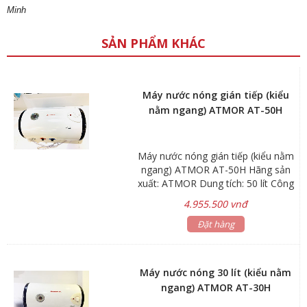
Minh
SẢN PHẨM KHÁC
Máy nước nóng gián tiếp (kiểu
nằm ngang) ATMOR AT-50H
Máy nước nóng gián tiếp (kiểu nằm
ngang) ATMOR AT-50H Hãng sản
xuất: ATMOR Dung tích: 50 lít Công
suất: 1.5 – 3kW Áp lực nước vào:
4.955.500 vnđ
Min 0.05Mpa Max 0.80Mpa Kích
thước: Ø340x910mm Trọng lượng:
Đặt hàng
17.4kg *Kiểu nằm ngang *Gía đã
bao gồm dây cấp nước inox 40cm
Bảo hành: Linh kiện điện tử 1 năm
Máy nước nóng 30 lít (kiểu nằm
ngang) ATMOR AT-30H