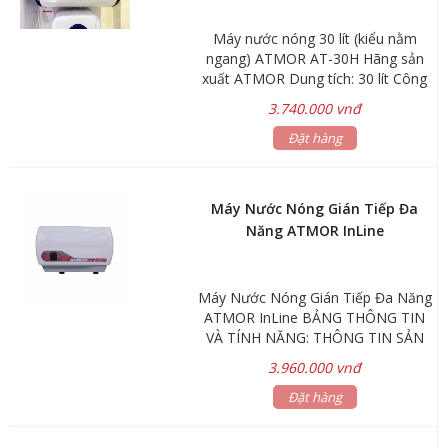
Máy nước nóng 30 lít (kiểu nằm
ngang) ATMOR AT-30H Hãng sản
xuất ATMOR Dung tích: 30 lít Công
suất: 1.5 – 3kW Áp lực nước vào:
3.740.000 vnđ
Min 0.05Mpa Max 0.80Mpa Kích
thước: Ø340x650mm Trọng lượng:
Đặt hàng
15kg *Kiểu nằm ngang *Gía đã bao
gồm dây cấp nước inox 40cm Bảo
hành: Linh kiện điện tử 1 năm
Máy Nước Nóng Gián Tiếp Đa
Năng ATMOR InLine
Máy Nước Nóng Gián Tiếp Đa Năng
ATMOR InLine BẢNG THÔNG TIN
VÀ TÍNH NĂNG: THÔNG TIN SẢN
PHẨM Tên sản phẩm Máy nước
3.960.000 vnđ
nóng gián tiếp đa năng Mã sản
phẩm IN LINE Thương hiệu ATMOR
Đặt hàng
(Thái Lan) Kích thước 300 x 180 x
80 mm Kiểu dáng Nằm ngang Màu