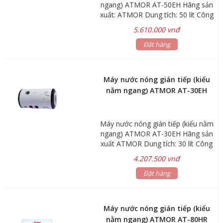
ngang) ATMOR AT-50EH Hãng sản
xuất: ATMOR Dung tích: 50 lít Công
suất: 1.5 – 3kW Áp lực nước vào:
5.610.000 vnđ
Min 0.05Mpa Max 0.80Mpa Kích
thước: Ø340x910mm Trọng lượng:
Đặt hàng
17.4kg *Kiểu nằm ngang *Có trang
bị ELCB chống giật. *Gía đã bao
gồm dây cấp nước inox 40cm Bảo
Máy nước nóng gián tiếp (kiểu
hành: Linh kiện điện tử 1 năm Bình
nằm ngang) ATMOR AT-30EH
chứa 5 năm
Máy nước nóng gián tiếp (kiểu nằm
ngang) ATMOR AT-30EH Hãng sản
xuất ATMOR Dung tích: 30 lít Công
suất: 1.5 – 3kW Áp lực nước vào:
4.207.500 vnđ
Min 0.05Mpa Max 0.80Mpa Kích
thước: Ø340x650mm Trọng lượng:
Đặt hàng
15kg *Kiểu nằm ngang *Có ELCB
chống giật và thanh magie chống
phèn *Gía đã bao gồm dây cấp
Máy nước nóng gián tiếp (kiểu
nước inox 40cm Bảo hành: Linh
nằm ngang) ATMOR AT-80HR