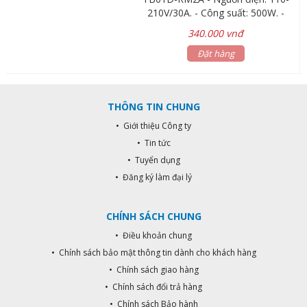
210V/30A. - Công suất: 500W. -
Sóng Radio: RF 433MHz. - Chức
340.000 vnđ
năng: Học lệnh nhận Remote điều
khiển. - Khoàng cách điều khiển: 30-
Đặt hàng
100m tùy thuộc vào vật cản và môi
trường sóng. - Tích hợp tối đa: 5
remote.
THÔNG TIN CHUNG
• Giới thiệu Công ty
• Tin tức
• Tuyển dụng
• Đăng ký làm đại lý
CHÍNH SÁCH CHUNG
• Điều khoản chung
• Chính sách bảo mật thông tin dành cho khách hàng
• Chính sách giao hàng
• Chính sách đổi trả hàng
• Chính sách Bảo hành