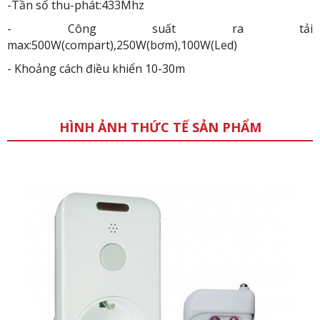
-Tần số thu-phát:433Mhz
- Công suất ra tải
max:500W(compart),250W(bơm),100W(Led)
- Khoảng cách điều khiển 10-30m
HÌNH ẢNH THỨC TẾ SẢN PHẨM