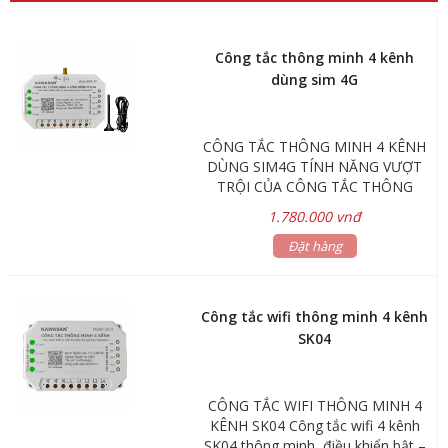
Công tắc thông minh 4 kênh
dùng sim 4G
CÔNG TẮC THÔNG MINH 4 KÊNH
DÙNG SIM4G TÍNH NĂNG VƯỢT
TRỘI CỦA CÔNG TẮC THÔNG
MINH DÙM SIM 4G Công tắc thông
1.780.000 vnđ
minh điều khiển mọi thiết bị từ xa,
dù ở bất kỳ đâu. Chỉ cần lắp Sim 4G
Đặt hàng
vào thiết bị, mà không cần wifi. Có
thể gửi tin nhắn SMS đến điều khiển
bật – tắt thiết bị hoặc lên lịch hẹn
Công tắc wifi thông minh 4 kênh
giờ trên app Kawasan. Công tắc
SK04
điều khiển từ xa SK04-4G không
hạn chế số lần bật – tắt thiết bị.
Phân quyền cho nhiều thành viên
CÔNG TẮC WIFI THÔNG MINH 4
trong gia đình, cùng điều khiển thiết
KÊNH SK04 Công tắc wifi 4 kênh
bị. Cùng lúc điều khiển 4 thiết bị độc
SK04 thông minh, điều khiển bật –
lập. Tiết kiệm thời gian và chi phí