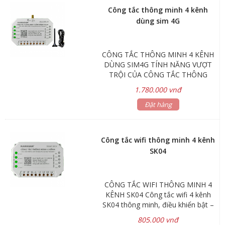
Công tắc thông minh 4 kênh
dùng sim 4G
CÔNG TẮC THÔNG MINH 4 KÊNH
DÙNG SIM4G TÍNH NĂNG VƯỢT
TRỘI CỦA CÔNG TẮC THÔNG
MINH DÙM SIM 4G Công tắc thông
1.780.000 vnđ
minh điều khiển mọi thiết bị từ xa,
dù ở bất kỳ đâu. Chỉ cần lắp Sim 4G
Đặt hàng
vào thiết bị, mà không cần wifi. Có
thể gửi tin nhắn SMS đến điều khiển
bật – tắt thiết bị hoặc lên lịch hẹn
Công tắc wifi thông minh 4 kênh
giờ trên app Kawasan. Công tắc
SK04
điều khiển từ xa SK04-4G không
hạn chế số lần bật – tắt thiết bị.
Phân quyền cho nhiều thành viên
CÔNG TẮC WIFI THÔNG MINH 4
trong gia đình, cùng điều khiển thiết
KÊNH SK04 Công tắc wifi 4 kênh
bị. Cùng lúc điều khiển 4 thiết bị độc
SK04 thông minh, điều khiển bật –
lập. Tiết kiệm thời gian và chi phí
tắt từ xa qua App Kawasan trên
mua cùng lúc nhiều công tắc. Có
805.000 vnđ
điện thoại. Dù bất cứ nơi đâu miễn