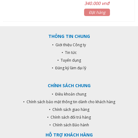
Sóng Radio: RF 433MHz. - Chức
340.000 vnđ
năng: Học lệnh nhận Remote điều
khiển. - Khoàng cách điều khiển: 30-
Đặt hàng
100m tùy thuộc vào vật cản và môi
trường sóng. - Tích hợp tối đa: 5
remote.
THÔNG TIN CHUNG
• Giới thiệu Công ty
• Tin tức
• Tuyển dụng
• Đăng ký làm đại lý
CHÍNH SÁCH CHUNG
• Điều khoản chung
• Chính sách bảo mật thông tin dành cho khách hàng
• Chính sách giao hàng
• Chính sách đổi trả hàng
• Chính sách Bảo hành
HỖ TRỢ KHÁCH HÀNG