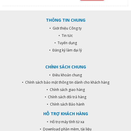
100m tùy thuộc vào vật cản và môi
trường sóng. - Tích hợp tối đa: 5
remote.
THÔNG TIN CHUNG
• Giới thiệu Công ty
• Tin tức
• Tuyển dụng
• Đăng ký làm đại lý
CHÍNH SÁCH CHUNG
• Điều khoản chung
• Chính sách bảo mật thông tin dành cho khách hàng
• Chính sách giao hàng
• Chính sách đổi trả hàng
• Chính sách Bảo hành
HỖ TRỢ KHÁCH HÀNG
• Hỗ trợ máy tính từ xa
• Download phần mềm, tài liệu