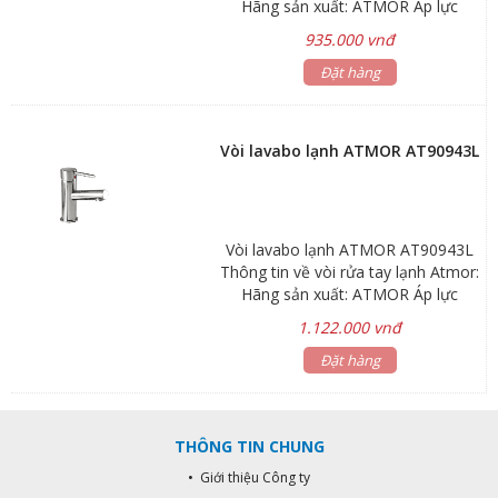
Hãng sản xuất: ATMOR Áp lực
nước: 0.05MPa ~ 0.75MPa Lớp mạ :
935.000 vnđ
Nikel chrome Chất liệu: đồng Chiều
cao miệng vòi 72mm Bảo hành: sen
Đặt hàng
vòi 3 năm, phụ kiện 1 năm.
Vòi lavabo lạnh ATMOR AT90943L
Vòi lavabo lạnh ATMOR AT90943L
Thông tin về vòi rửa tay lạnh Atmor:
Hãng sản xuất: ATMOR Áp lực
nước: 0.05MPa ~ 0.75MPa Lớp mạ :
1.122.000 vnđ
Nikel chrome Chất liệu: đồng Chiều
cao miệng vòi 72mm Bảo hành: sen
Đặt hàng
vòi 3 năm, phụ kiện 1 năm.
THÔNG TIN CHUNG
• Giới thiệu Công ty