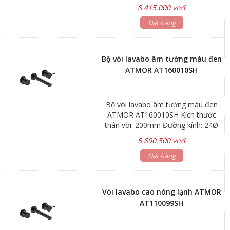
năm, phụ kiện 1 năm
8.415.000 vnđ
Đặt hàng
Bộ vòi lavabo âm tường màu đen
ATMOR AT160010SH
Bộ vòi lavabo âm tường màu đen
ATMOR AT160010SH Kích thước
thân vòi: 200mm Đường kính: 24Ø
Lớp xi mạ: mattle black, màu đen
5.890.500 vnđ
Bảo hành: 3 năm Thân vòi làm
bằng hợp kim đồng cao cấp H65
Đặt hàng
Van đĩa bằng sứ chống bám cặn
bẩn giúp khóa nước hoàn toàn.
Chống ăn mòn, hàm lượng chì <
Vòi lavabo cao nóng lạnh ATMOR
0.03% Đạt tiêu chuẩn vòi nước
AT110099SH
uống, bảo vệ môi trường Kiểu dáng
hiện đại, sang trọng và chất lượng
tốt nhất. Sản phẩm đạt chuẩn an