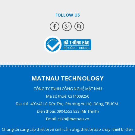
trời tối Công suất tải: 500W (Led),
1500W (sợi đốt)
FOLLOW US
MATNAU TECHNOLOGY
CÔNG TY TNHH CÔNG NGHỆ MẶT NÂU
Mã số thuế: 0314009250
Địa chỉ : 493/42 Lê Đức Thọ, Phường An Hội Đông, TPHCM.
Điện thoại: 0904.553.933 (Mr Thịnh)
Email: cskh@matnau.vn
Chúng tôi cung cấp thiết bị vệ sinh cảm ứng, thiết bị báo cháy, thiết bị điện