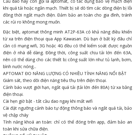
Cầu dao hay còn gọi là aptomat, có tác dụng bảo vệ mạch điện
khi quá tải hoặc ngắn mạch. Thiết bị sẽ dò tìm các dòng điện bị lỗi
đồng thời ngắt mạch điện. Đảm bảo an toàn cho gia đình, tránh
các rủi ro không mong muốn.
Đặc biệt, aptomat thông minh AT2P-63A có khả năng điều khiển
từ xa trên điện thoại qua App Kawasan. Dù bạn ở bất kỳ đâu chỉ
cần có mạng wifi, 3G hoặc 4G đều có thể kiểm soát được nguồn
điện ở nhà dễ dàng. Đồng thời, công suất chịu tải lớn đến 63A,
nên có thể dùng cho các thiết bị công suất lớn như: tủ lạnh, bơm,
bình nước nóng...
APTOMAT ĐO NĂNG LƯỢNG CÓ NHIỀU TÍNH NĂNG NỔI BẬT
Giám sát, theo dõi điện năng tiêu thụ trên điện thoại.
Cảnh báo vượt giới hạn, ngắt quá tải (tải lớn đến 80A) từ xa bằng
điện thoại.
Cài hẹn giờ bật - tắt cầu dao ngay khi mất wifi
Cài đặt ngưỡng cảnh báo tự động thông báo và ngắt quá tải, bảo
vệ chập cháy
Tính năng khoá an toàn: chỉ có thể đóng trên app, đảm bảo an
toàn khi sửa chữa điện.