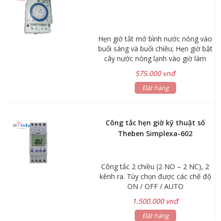
Hẹn giờ tắt mở bình nước nóng vào
buổi sáng và buổi chiều; Hẹn giờ bật
cây nước nóng lạnh vào giờ làm
việc và tắt khi hết giờ; Hẹn giờ bật
575.000 vnđ
tắt đèn quảng cáo, đèn sân vườn,
đèn cổng...; Hẹn giờ bơm nước tưới
Đặt hàng
cây, bơm nước bể cá, chuông
trường học…
Công tắc hẹn giờ kỹ thuật số
Theben Simplexa-602
Công tắc 2 chiều (2 NO – 2 NC), 2
kênh ra. Tùy chọn được các chế độ
ON / OFF / AUTO
1.500.000 vnđ
Đặt hàng