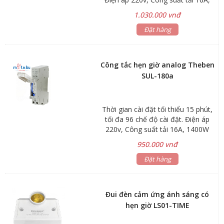
đặt tuần hoàn Điện áp 24V - DC
1400W
1.030.000 vnđ
Đặt hàng
Công tắc hẹn giờ analog Theben
SUL-180a
Thời gian cài đặt tối thiểu 15 phút,
tối đa 96 chế độ cài đặt. Điện áp
220v, Công suất tải 16A, 1400W
950.000 vnđ
Đặt hàng
Đui đèn cảm ứng ánh sáng có
hẹn giờ LS01-TIME