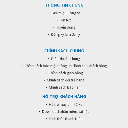
bật đèn thì chọn chức năng Lux
THÔNG TIN CHUNG
Learning. Chức năng này sẽ giúp
bạn, chọn độ tối phù hợp và chính
• Giới thiệu Công ty
xác nhất để bật đèn. Chức năng hẹn
• Tin tức
giờ tắt 4h,6h,8h, 12h vô cùng tiện
• Tuyển dụng
lợi. Không cần mất thời gian, hay
làm việc người khác tắt đèn hộ.
• Đăng ký làm đại lý
Trường hợp quên tắt đèn, sẽ làm
tốn điện năng và giảm tuổi thọ của
CHÍNH SÁCH CHUNG
đèn. Cài đặt chế độ 2s, mặc định 20
độ Lux (19h tối) đèn sẽ sáng chớp
• Điều khoản chung
nháy liên tục cho đến khi trời sáng
• Chính sách bảo mật thông tin dành cho khách hàng
hơn 20 Lux thì sẽ tắt. Phù hợp cho
• Chính sách giao hàng
đèn báo hiệu công trình đang thi
công. Thông số in trên sản phẩm rõ
• Chính sách đổi trả hàng
ràng, người dùng dễ dàng sử dụng
• Chính sách Bảo hành
và lắp đặt. Hàng bảo hành chính
HỖ TRỢ KHÁCH HÀNG
hãng Kawasan 2 năm. THÔNG SỐ
KỸ THUẬT Nguồn cấp: 110-240V
• Hỗ trợ máy tính từ xa
Tần số: 50-60 Hz Điều chỉnh độ Lux:
• Download phần mềm, tài liệu
3-500 Lux Hẹn giờ thời gian tự tắt:
• Hình thức thanh toán
2s, 4h,6h, 8h, 12h Có chế độ điều
khiển đèn nhấp nháy, báo hiệu lúc