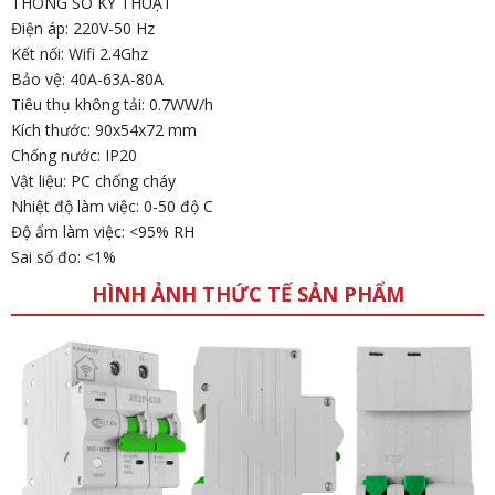
THÔNG SỐ KỸ THUẬT
Điện áp: 220V-50 Hz
Kết nối: Wifi 2.4Ghz
Bảo vệ: 40A-63A-80A
Tiêu thụ không tải: 0.7WW/h
Kích thước: 90x54x72 mm
Chống nước: IP20
Vật liệu: PC chống cháy
Nhiệt độ làm việc: 0-50 độ C
Độ ẩm làm việc: <95% RH
Sai số đo: <1%
HÌNH ẢNH THỨC TẾ SẢN PHẨM