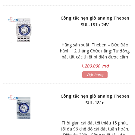
Công tắc hẹn giờ analog Theben
SUL-181h 24V
Hãng sản xuất: Theben – Đức Bảo
hành: 12 tháng Chức năng: Tự động
bật tắt các thiết bị điện được cắm
vào theo thời gian đã cài đặt trước
1.200.000 vnđ
Ứng dụng: Hẹn giờ tắt mở bình
nước nóng vào buổi sáng và buổi
Đặt hàng
chiều; Hẹn giờ bật cây nước nóng
lạnh vào giờ làm việc và tắt khi hết
giờ; Hẹn giờ bật tắt đèn quảng cáo,
Công tắc hẹn giờ analog Theben
đèn sân vườn, đèn cổng...; Hẹn giờ
SUL-181d
bơm nước tưới cây, bơm nước bể
cá, chuông trường học… Thiết kế
lắp đặt thanh ray hoặc gắn tường
Thời gian cài đặt tối thiểu 15 phút,
module 3 tép Thời gian cài đặt tối
tối đa 96 chế độ cài đặt tuần hoàn.
thiểu 30 phút, tối đa 48 chế độ cài
Điện áp 220v, Công suất tải 16A,