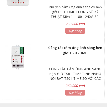
Đui đèn cảm ứng ánh sáng có hẹn
giờ LS01-TIME THÔNG SỐ KỸ
THUẬT Điện áp: 180 - 240V, 50-
60Hz Công suất tải: 100W
250.000 vnđ
(Compact), 50W (Led) Cảm ứng ánh
sáng: 3-500 Lux Thời gian tắt: 2s,
Đặt hàng
4h, 6h, 8h, 12h (Điều chỉnh được)
Chiều cao lắp đặt: 1.5m-5m (gắn
trần hoặc tường)
Công tắc cảm ứng ánh sáng hẹn
giờ TS01-TIME
CÔNG TẮC CẢM ỨNG ÁNH SÁNG
HẸN GIỜ TS01-TIME TÍNH NĂNG
NỔI BẬT TS01-TIME SO VỚI CÁC
SẢN PHẨM CÙNG LOẠI TRÊN THỊ
260.000 vnđ
TRƯỜNG Công tắc ánh sáng đã
mặc định độ nhận biết môi trường
Đặt hàng
từ 20-50 Lux (18h-19h), để đèn tự
bật. Nếu bạn muốn trời tối hơn, mới