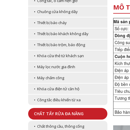
• Công tắc, ổ cắm hẹn giờ
MÔ T
• Chuông cửa không dây
Mã sản 
• Thiết bị báo cháy
Số cực:
• Thiết bị báo khách không dây
Dòng đ
Công su
• Thiết bị báo trộm, báo động
Tiếp điể
• Khóa cửa thẻ từ khách sạn
Cuộn h
Kích thư
• Máy lọc nước gia đình
Điện áp 
Điện áp 
• Máy chấm công
Độ bền c
• Khóa cửa điện tử căn hộ
Tiêu chu
Tương thí
• Công tắc điều khiển từ xa
Bảo hàn
CHẤT TẨY RỬA ĐA NĂNG
• Chất thông cầu, thông cống