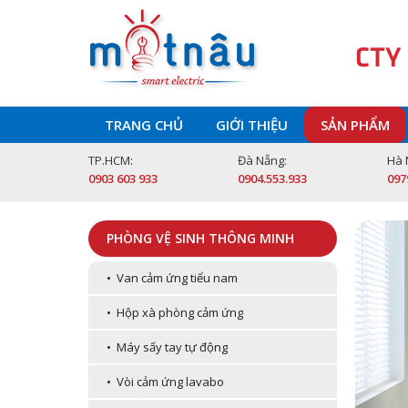
CTY
TRANG CHỦ
GIỚI THIỆU
SẢN PHẨM
TP.HCM:
Đà Nẵng:
Hà 
0903 603 933
0904.553.933
097
PHÒNG VỆ SINH THÔNG MINH
• Van cảm ứng tiểu nam
• Hộp xà phòng cảm ứng
• Máy sấy tay tự động
• Vòi cảm ứng lavabo