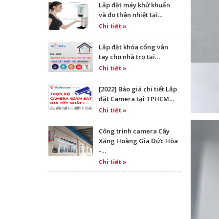
Lắp đặt máy khử khuẩn
và đo thân nhiệt tại…
Chi tiết »
Lắp đặt khóa cổng vân
tay cho nhà trọ tại…
Chi tiết »
[2022] Báo giá chi tiết Lắp
đặt Camera tại TPHCM…
Chi tiết »
Công trình camera Cây
Xăng Hoàng Gia Đức Hòa
-…
Chi tiết »