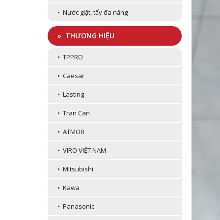
• Nước giặt, tẩy đa năng
» THƯƠNG HIỆU
• TPPRO
• Caesar
• Lasting
• Tran Can
• ATMOR
• VIRO VIỆT NAM
• Mitsubishi
• Kawa
• Panasonic