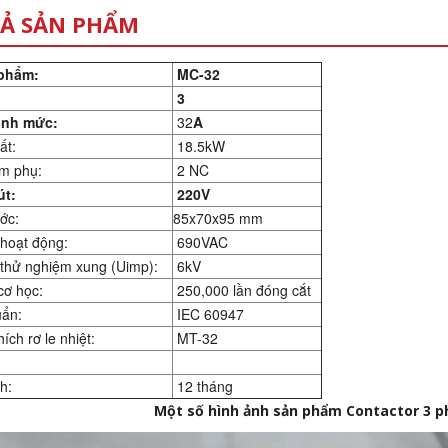
Ả SẢN PHẨM
phẩm:
MC-32
3
ịnh mức:
32
A
ất:
18.5kW
m phụ:
2 NC
út:
220V
ớc:
85x70x95 mm
hoạt động:
690VAC
thử nghiệm xung (Uimp):
6kV
ơ học:
250,000 lần đóng cắt
ẩn:
IEC 60947
ch rơ le nhiệt:
MT-32
h:
12 tháng
Một số hình ảnh sản phẩm Contactor 3 p