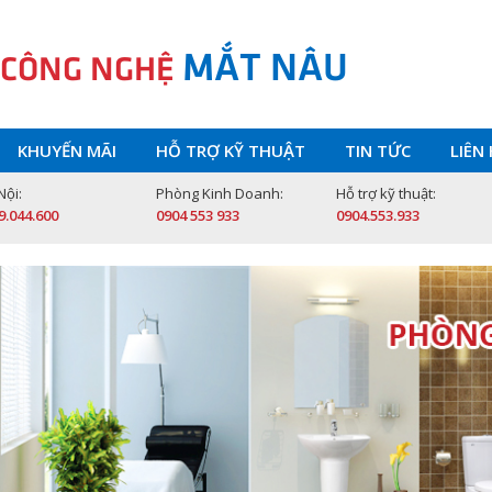
MẮT NÂU
 CÔNG NGHỆ
KHUYẾN MÃI
HỖ TRỢ KỸ THUẬT
TIN TỨC
LIÊN
Nội:
Phòng Kinh Doanh:
Hỗ trợ kỹ thuật:
9.044.600
0904 553 933
0904.553.933