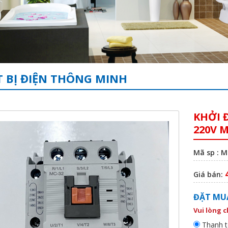
T BỊ ĐIỆN THÔNG MINH
KHỞI 
220V 
Mã sp : 
Giá bán:
ĐẶT MU
Vui lòng 
Thanh t