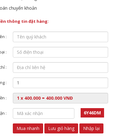
oán chuyển khoản
điền thông tin đặt hàng:
ên :
ại :
chỉ :
ng :
ền :
6Y46DM
ận :
Mua nhanh
Lưu giỏ hàng
Nhập lại