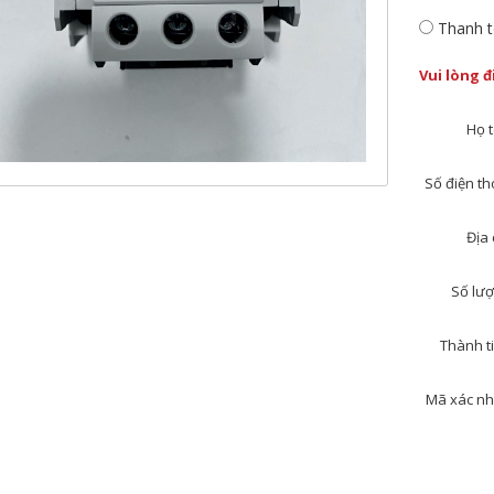
Thanh t
Vui lòng 
Họ t
Số điện tho
Địa 
Số lượ
Thành ti
Mã xác nh