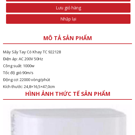
Lưu giỏ hàng
Nhập lại
MÔ TẢ SẢN PHẨM
Máy Sấy Tay Có Khay TC 922128
Điện áp: AC 200V 50Hz
Công suất: 1000w
Tốc độ gió:90m/s
Động cơ: 22000 vòng/phút
Kích thước: 24,8×16,5×47,0cm
HÌNH ẢNH THỨC TẾ SẢN PHẨM