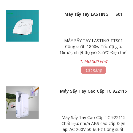
Alleru – Buster lọc gió tạo luồn
không khí sạch và thân thiện môi
Máy sấy tay LASTING TTS01
trường Tự động hoạt động bằng
cảm biến chuyển động hồng ngoại
Chế độ nóng ON / OFF chuyển đổi
tiết kiệm năng lượng trong mùa
MÁY SẤY TAY LASTING TTS01
mùa hè Chức năng kiểm tra an toàn
Công suất: 1800w Tốc độ gió:
ngừng hoạt động ngay lập tức trong
16m/s, nhiệt độ gió >55ºC Điện thế:
trường hợp máy sấy bị quá tải Thiết
220, Thời gian trễ: <+15s Khoảng
kế treo tường
1.440.000 vnđ
cách cảm ứng: <=20 Cm Kích thước
(mm): R240 x D240 x C230 Chất
Đặt hàng
liệu: Nhựa ABS, màu trắng Bảo
hành: 24 tháng
Máy Sấy Tay Cao Cấp TC 922115
Máy Sấy Tay Cao Cấp TC 922115
Chất liệu: nhựa ABS cao cấp Điện
áp: AC 200V 50-60Hz Công suất: