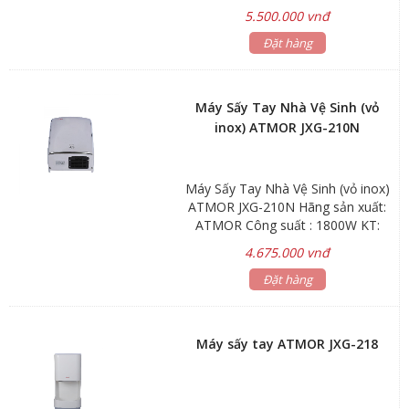
1900w Tốc độ gió: 100m/s Dòng
5.500.000 vnđ
điện: 6.5A Lớp chống thấm: 1PX1
Lưu lượng gió: 86m/s Động cơ:
Đặt hàng
28000 vòng/phút Kích thước:
687x300x220mm
Máy Sấy Tay Nhà Vệ Sinh (vỏ
inox) ATMOR JXG-210N
Máy Sấy Tay Nhà Vệ Sinh (vỏ inox)
ATMOR JXG-210N Hãng sản xuất:
ATMOR Công suất : 1800W KT:
148x255x355mm Bảo hành: phụ
4.675.000 vnđ
kiện 1 năm
Đặt hàng
Máy sấy tay ATMOR JXG-218