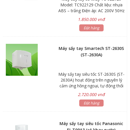
Model: TC922129 Chất liệu: nhựa
ABS – trắng Điện áp: AC 200V 50Hz
Công suất: 1000w Tốc độ gió:
1.850.000 vnđ
100m/s Dòng điện: 4A Lớp chống
thấm: 1PX1 Lưu lượng gió: 90m3/h
Đặt hàng
Động cơ: 25000 vòng/phút Kích
thước: 468x250x166mm Bảo hành:
24 tháng
Máy sấy tay Smartech ST-2630S
(ST-2630A)
Máy sấy tay siêu tốc ST-2630S (ST-
2630A) hoạt động trên nguyên lý
cảm ứng hồng ngoại, tự động thổi
khí làm khô tay khi người dùng đưa
2.720.000 vnđ
tay vào vùng cảm ứng và tự ngắt
khi người dùng đưa tay ra. Thiết bị
Đặt hàng
gồm thân máy nguyên khối với màn
lọc thông minh - có tác dụng lọc
sạch khí thổi ra, đảm bảo vệ sinh
Máy sấy tay siêu tốc Panasonic
khi sử dụng. Máy sấy tay siêu tốc
FJ-T09A3 (có khay nước)