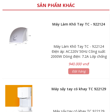
SẢN PHẨM KHÁC
Máy Làm Khô Tay TC - 922124
Máy Làm Khô Tay TC - 922124
Điện áp: AC220V 50Hz Công suất:
2000W Dòng điện: 7.2A Lớp chống
thấm: 1PX1 Tốc độ gió: 15m/s Lưu
940.000 vnđ
lượng gió: 162m3/h Tốc độ động
cơ: 2400 vòng/phút Chất liệu: nhựa
Đặt hàng
ABS
Máy sấy tay có khay TC 922129
Máy sấy tay có khay TC 922129