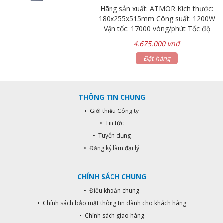
Hãng sản xuất: ATMOR Kích thước:
180x255x515mm Công suất: 1200W
Vận tốc: 17000 vòng/phút Tốc độ
gió: > 50m / s| Khoảng cách cảm
4.675.000 vnđ
ứng: 30mm-120mm Nhiệt độ: 65 ±
15 ° C Thời gian tự ngắt: 1 phút
Đặt hàng
THÔNG TIN CHUNG
• Giới thiệu Công ty
• Tin tức
• Tuyển dụng
• Đăng ký làm đại lý
CHÍNH SÁCH CHUNG
• Điều khoản chung
• Chính sách bảo mật thông tin dành cho khách hàng
• Chính sách giao hàng