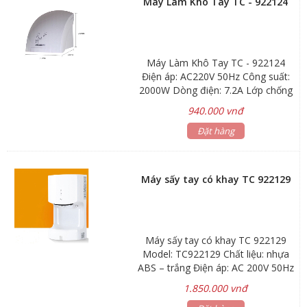
Máy Làm Khô Tay TC - 922124
Máy Làm Khô Tay TC - 922124
Điện áp: AC220V 50Hz Công suất:
2000W Dòng điện: 7.2A Lớp chống
thấm: 1PX1 Tốc độ gió: 15m/s Lưu
940.000 vnđ
lượng gió: 162m3/h Tốc độ động
cơ: 2400 vòng/phút Chất liệu: nhựa
Đặt hàng
ABS
Máy sấy tay có khay TC 922129
Máy sấy tay có khay TC 922129
Model: TC922129 Chất liệu: nhựa
ABS – trắng Điện áp: AC 200V 50Hz
Công suất: 1000w Tốc độ gió:
1.850.000 vnđ
100m/s Dòng điện: 4A Lớp chống