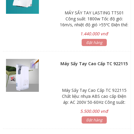
Chế độ nóng ON / OFF chuyển đổi
tiết kiệm năng lượng trong mùa
MÁY SẤY TAY LASTING TTS01
mùa hè Chức năng kiểm tra an toàn
Công suất: 1800w Tốc độ gió:
ngừng hoạt động ngay lập tức trong
16m/s, nhiệt độ gió >55ºC Điện thế:
trường hợp máy sấy bị quá tải Thiết
220, Thời gian trễ: <+15s Khoảng
kế treo tường
1.440.000 vnđ
cách cảm ứng: <=20 Cm Kích thước
(mm): R240 x D240 x C230 Chất
Đặt hàng
liệu: Nhựa ABS, màu trắng Bảo
hành: 24 tháng
Máy Sấy Tay Cao Cấp TC 922115
Máy Sấy Tay Cao Cấp TC 922115
Chất liệu: nhựa ABS cao cấp Điện
áp: AC 200V 50-60Hz Công suất:
1900w Tốc độ gió: 100m/s Dòng
5.500.000 vnđ
điện: 6.5A Lớp chống thấm: 1PX1
Lưu lượng gió: 86m/s Động cơ:
Đặt hàng
28000 vòng/phút Kích thước:
687x300x220mm