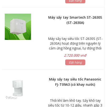
thấm: 1PX1 Lưu lượng gió: 90m3/h
Đặt hàng
Động cơ: 25000 vòng/phút Kích
thước: 468x250x166mm Bảo hành:
24 tháng
Máy sấy tay Smartech ST-2630S
(ST-2630A)
Máy sấy tay siêu tốc ST-2630S (ST-
2630A) hoạt động trên nguyên lý
cảm ứng hồng ngoại, tự động thổi
khí làm khô tay khi người dùng đưa
2.720.000 vnđ
tay vào vùng cảm ứng và tự ngắt
khi người dùng đưa tay ra. Thiết bị
Đặt hàng
gồm thân máy nguyên khối với màn
lọc thông minh - có tác dụng lọc
sạch khí thổi ra, đảm bảo vệ sinh
Máy sấy tay siêu tốc Panasonic
khi sử dụng. Máy sấy tay siêu tốc
FJ-T09A3 (có khay nước)
ST-2630A có khả năng sấy khô tay
siêu tốc trong 10-15s với chế độ sấy
tự động chuẩn Châu Âu - tự động
Thổi khí làm khô tay. Sấy khô tay
chuyển sang chế độ sấy nóng khi
siêu tốc từ 10-12 giây, nhanh gấp 3
nhiệt độ môi trường dưới 25°C, tự