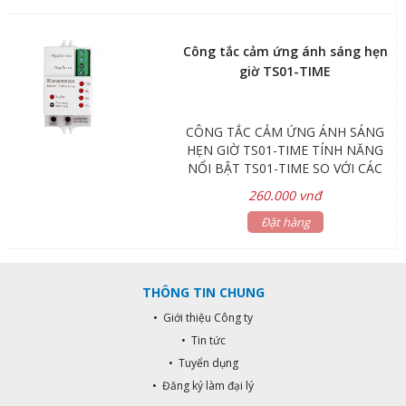
4h, 6h, 8h, 12h (Điều chỉnh được)
Chiều cao lắp đặt: 1.5m-5m (gắn
trần hoặc tường)
Công tắc cảm ứng ánh sáng hẹn
giờ TS01-TIME
CÔNG TẮC CẢM ỨNG ÁNH SÁNG
HẸN GIỜ TS01-TIME TÍNH NĂNG
NỔI BẬT TS01-TIME SO VỚI CÁC
SẢN PHẨM CÙNG LOẠI TRÊN THỊ
260.000 vnđ
TRƯỜNG Công tắc ánh sáng đã
mặc định độ nhận biết môi trường
Đặt hàng
từ 20-50 Lux (18h-19h), để đèn tự
bật. Nếu bạn muốn trời tối hơn, mới
bật đèn thì chọn chức năng Lux
THÔNG TIN CHUNG
Learning. Chức năng này sẽ giúp
bạn, chọn độ tối phù hợp và chính
• Giới thiệu Công ty
xác nhất để bật đèn. Chức năng hẹn
• Tin tức
giờ tắt 4h,6h,8h, 12h vô cùng tiện
• Tuyển dụng
lợi. Không cần mất thời gian, hay
làm việc người khác tắt đèn hộ.
• Đăng ký làm đại lý
Trường hợp quên tắt đèn, sẽ làm