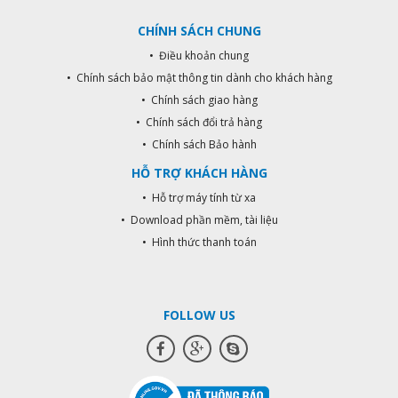
tốn điện năng và giảm tuổi thọ của
CHÍNH SÁCH CHUNG
đèn. Cài đặt chế độ 2s, mặc định 20
độ Lux (19h tối) đèn sẽ sáng chớp
• Điều khoản chung
nháy liên tục cho đến khi trời sáng
• Chính sách bảo mật thông tin dành cho khách hàng
hơn 20 Lux thì sẽ tắt. Phù hợp cho
• Chính sách giao hàng
đèn báo hiệu công trình đang thi
công. Thông số in trên sản phẩm rõ
• Chính sách đổi trả hàng
ràng, người dùng dễ dàng sử dụng
• Chính sách Bảo hành
và lắp đặt. Hàng bảo hành chính
HỖ TRỢ KHÁCH HÀNG
hãng Kawasan 2 năm. THÔNG SỐ
KỸ THUẬT Nguồn cấp: 110-240V
• Hỗ trợ máy tính từ xa
Tần số: 50-60 Hz Điều chỉnh độ Lux:
• Download phần mềm, tài liệu
3-500 Lux Hẹn giờ thời gian tự tắt:
• Hình thức thanh toán
2s, 4h,6h, 8h, 12h Có chế độ điều
khiển đèn nhấp nháy, báo hiệu lúc
trời tối Công suất tải: 500W (Led),
1500W (sợi đốt)
FOLLOW US