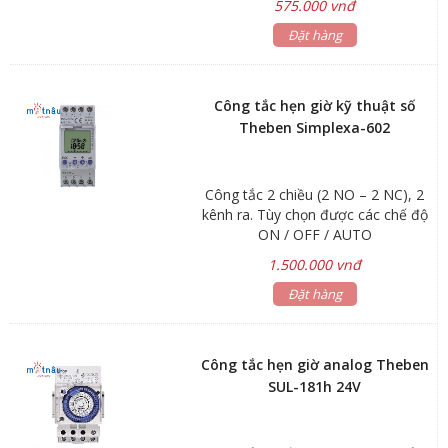
575.000 vnđ
tắt đèn quảng cáo, đèn sân vườn,
đèn cổng...; Hẹn giờ bơm nước tưới
Đặt hàng
cây, bơm nước bể cá, chuông
trường học…
Công tắc hẹn giờ kỹ thuật số
Theben Simplexa-602
Công tắc 2 chiều (2 NO – 2 NC), 2
kênh ra. Tùy chọn được các chế độ
ON / OFF / AUTO
1.500.000 vnđ
Đặt hàng
Công tắc hẹn giờ analog Theben
SUL-181h 24V