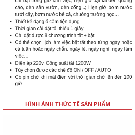
chỉ bật trong giờ làm việc; Hẹn giờ bật tắt đèn quảng
cáo, đèn sân vườn, đèn cổng...; Hẹn giờ bơm nước
tưới cây, bơm nước bể cá, chuông trường học…
Thiết kế dạng ổ cắm tiện dụng
Thời gian cài đặt tối thiểu 1 giây
Cài đặt được 8 chương trình tắt + bật
Có thể chọn lịch làm việc bật tắt theo từng ngày hoặc
cả tuần hoặc ngày chẵn, ngày lẻ, ngày nghỉ, ngày làm
việc…
Điện áp 220v, Công suất tải 1200W.
Tùy chọn được các chế độ ON / OFF / AUTO
Có pin chờ khi mất điện với thời gian chờ lên đến 100
giờ
HÌNH ẢNH THỨC TẾ SẢN PHẨM