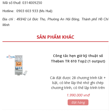
Mã số thuế: 0314009250
0903 603 933
Hotline:
(Ms Huệ)
Địa
ch
ỉ : 493/42 Lê Đức Thọ, Phường An Hội Đông, Thành phố Hồ Chí
Minh
SẢN PHẨM KHÁC
Công tắc hẹn giờ kỹ thuật số
Theben TR 610 Top2 (1 output)
Cài đặt được 28 chương trình tắt +
bật, có khe lắp thẻ nhớ ghi chép
chương trình, có thể lập trình trên
máy tính bằng phần mềm OBELISK
1.990.000 vnđ
(không kèm thẻ nhớ)
Đặt hàng