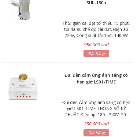
SUL-180a
Thời gian cài đặt tối thiểu 15 phút,
tối đa 96 chế độ cài đặt. Điện áp
220v, Công suất tải 16A, 1400W
950.000 vnđ
Đặt hàng
Đui đèn cảm ứng ánh sáng có
hẹn giờ LS01-TIME
Đui đèn cảm ứng ánh sáng có hẹn
giờ LS01-TIME THÔNG SỐ KỸ
THUẬT Điện áp: 180 - 240V, 50-
60Hz Công suất tải: 100W
250.000 vnđ
(Compact), 50W (Led) Cảm ứng ánh
sáng: 3-500 Lux Thời gian tắt: 2s,
Đặt hàng