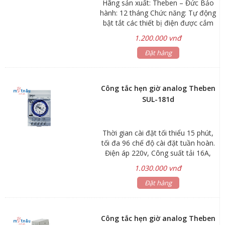
Hãng sản xuất: Theben – Đức Bảo
hành: 12 tháng Chức năng: Tự động
bật tắt các thiết bị điện được cắm
vào theo thời gian đã cài đặt trước
1.200.000 vnđ
Ứng dụng: Hẹn giờ tắt mở bình
nước nóng vào buổi sáng và buổi
Đặt hàng
chiều; Hẹn giờ bật cây nước nóng
lạnh vào giờ làm việc và tắt khi hết
giờ; Hẹn giờ bật tắt đèn quảng cáo,
Công tắc hẹn giờ analog Theben
đèn sân vườn, đèn cổng...; Hẹn giờ
SUL-181d
bơm nước tưới cây, bơm nước bể
cá, chuông trường học… Thiết kế
lắp đặt thanh ray hoặc gắn tường
Thời gian cài đặt tối thiểu 15 phút,
module 3 tép Thời gian cài đặt tối
tối đa 96 chế độ cài đặt tuần hoàn.
thiểu 30 phút, tối đa 48 chế độ cài
Điện áp 220v, Công suất tải 16A,
đặt tuần hoàn Điện áp 24V - DC
1400W
1.030.000 vnđ
Đặt hàng
Công tắc hẹn giờ analog Theben