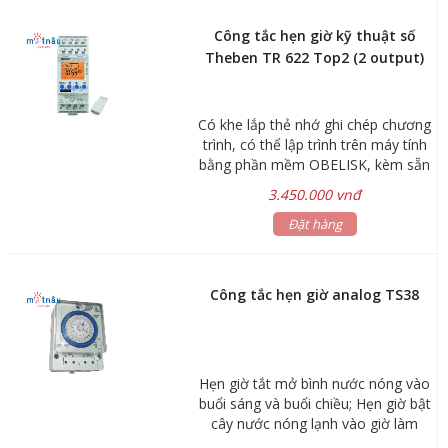
Công tắc hẹn giờ kỹ thuật số
Theben TR 622 Top2 (2 output)
Có khe lắp thẻ nhớ ghi chép chương
trình, có thể lập trình trên máy tính
bằng phần mềm OBELISK, kèm sẵn
thẻ nhớ.
3.450.000 vnđ
Đặt hàng
Công tắc hẹn giờ analog TS38
Hẹn giờ tắt mở bình nước nóng vào
buổi sáng và buổi chiều; Hẹn giờ bật
cây nước nóng lạnh vào giờ làm
việc và tắt khi hết giờ; Hẹn giờ bật