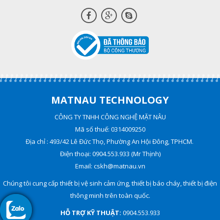
MATNAU TECHNOLOGY
CÔNG TY TNHH CÔNG NGHỆ MẶT NÂU
Mã số thuế: 0314009250
Địa chỉ : 493/42 Lê Đức Thọ, Phường An Hội Đông, TPHCM.
Điện thoại: 0904.553.933 (Mr Thịnh)
Email: cskh@matnau.vn
Chúng tôi cung cấp thiết bị vệ sinh cảm ứng, thiết bị báo cháy, thiết bị điện
thông minh trên toàn quốc.
HỖ TRỢ KỸ THUẬT:
0904.553.933