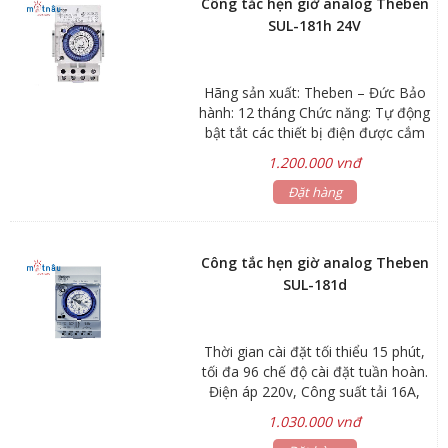
Công tắc hẹn giờ analog Theben
SUL-181h 24V
Hãng sản xuất: Theben – Đức Bảo
hành: 12 tháng Chức năng: Tự động
bật tắt các thiết bị điện được cắm
vào theo thời gian đã cài đặt trước
1.200.000 vnđ
Ứng dụng: Hẹn giờ tắt mở bình
nước nóng vào buổi sáng và buổi
Đặt hàng
chiều; Hẹn giờ bật cây nước nóng
lạnh vào giờ làm việc và tắt khi hết
giờ; Hẹn giờ bật tắt đèn quảng cáo,
Công tắc hẹn giờ analog Theben
đèn sân vườn, đèn cổng...; Hẹn giờ
SUL-181d
bơm nước tưới cây, bơm nước bể
cá, chuông trường học… Thiết kế
lắp đặt thanh ray hoặc gắn tường
Thời gian cài đặt tối thiểu 15 phút,
module 3 tép Thời gian cài đặt tối
tối đa 96 chế độ cài đặt tuần hoàn.
thiểu 30 phút, tối đa 48 chế độ cài
Điện áp 220v, Công suất tải 16A,
đặt tuần hoàn Điện áp 24V - DC
1400W
1.030.000 vnđ