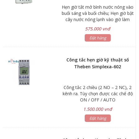
Hẹn giờ tắt mở bình nước nóng vào
buổi sáng và buổi chiều; Hẹn giờ bật
cây nước nóng lạnh vào giờ làm
việc và tắt khi hết giờ; Hẹn giờ bật
575.000 vnđ
tắt đèn quảng cáo, đèn sân vườn,
đèn cổng...; Hẹn giờ bơm nước tưới
Đặt hàng
cây, bơm nước bể cá, chuông
trường học…
Công tắc hẹn giờ kỹ thuật số
Theben Simplexa-602
Công tắc 2 chiều (2 NO – 2 NC), 2
kênh ra. Tùy chọn được các chế độ
ON / OFF / AUTO
1.500.000 vnđ
Đặt hàng