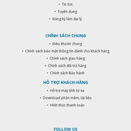
xác nhất để bật đèn. Chức năng hẹn
• Tin tức
giờ tắt 4h,6h,8h, 12h vô cùng tiện
• Tuyển dụng
lợi. Không cần mất thời gian, hay
làm việc người khác tắt đèn hộ.
• Đăng ký làm đại lý
Trường hợp quên tắt đèn, sẽ làm
tốn điện năng và giảm tuổi thọ của
CHÍNH SÁCH CHUNG
đèn. Cài đặt chế độ 2s, mặc định 20
độ Lux (19h tối) đèn sẽ sáng chớp
• Điều khoản chung
nháy liên tục cho đến khi trời sáng
• Chính sách bảo mật thông tin dành cho khách hàng
hơn 20 Lux thì sẽ tắt. Phù hợp cho
• Chính sách giao hàng
đèn báo hiệu công trình đang thi
công. Thông số in trên sản phẩm rõ
• Chính sách đổi trả hàng
ràng, người dùng dễ dàng sử dụng
• Chính sách Bảo hành
và lắp đặt. Hàng bảo hành chính
HỖ TRỢ KHÁCH HÀNG
hãng Kawasan 2 năm. THÔNG SỐ
KỸ THUẬT Nguồn cấp: 110-240V
• Hỗ trợ máy tính từ xa
Tần số: 50-60 Hz Điều chỉnh độ Lux:
• Download phần mềm, tài liệu
3-500 Lux Hẹn giờ thời gian tự tắt:
• Hình thức thanh toán
2s, 4h,6h, 8h, 12h Có chế độ điều
khiển đèn nhấp nháy, báo hiệu lúc
trời tối Công suất tải: 500W (Led),
1500W (sợi đốt)
FOLLOW US