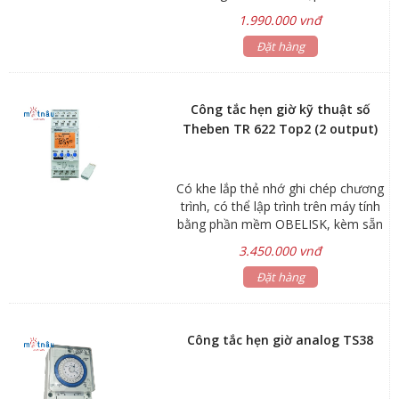
máy tính bằng phần mềm OBELISK
1.990.000 vnđ
(không kèm thẻ nhớ)
Đặt hàng
Công tắc hẹn giờ kỹ thuật số
Theben TR 622 Top2 (2 output)
Có khe lắp thẻ nhớ ghi chép chương
trình, có thể lập trình trên máy tính
bằng phần mềm OBELISK, kèm sẵn
thẻ nhớ.
3.450.000 vnđ
Đặt hàng
Công tắc hẹn giờ analog TS38