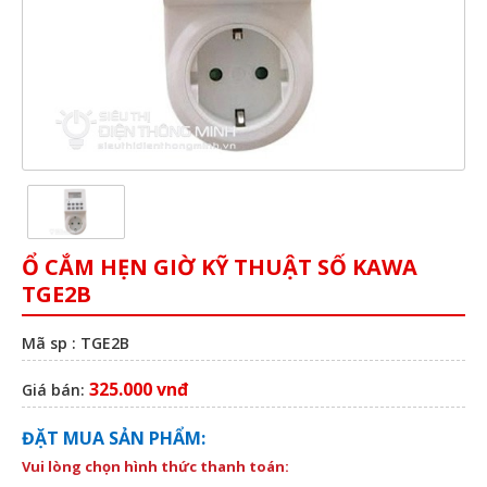
Ổ CẮM HẸN GIỜ KỸ THUẬT SỐ KAWA
TGE2B
Mã sp : TGE2B
325.000 vnđ
Giá bán:
ĐẶT MUA SẢN PHẨM:
Vui lòng chọn hình thức thanh toán: