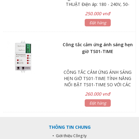
THUẬT Điện áp: 180 - 240V, 50-
60Hz Công suất tải: 100W
250.000 vnđ
(Compact), 50W (Led) Cảm ứng ánh
sáng: 3-500 Lux Thời gian tắt: 2s,
Đặt hàng
4h, 6h, 8h, 12h (Điều chỉnh được)
Chiều cao lắp đặt: 1.5m-5m (gắn
trần hoặc tường)
Công tắc cảm ứng ánh sáng hẹn
giờ TS01-TIME
CÔNG TẮC CẢM ỨNG ÁNH SÁNG
HẸN GIỜ TS01-TIME TÍNH NĂNG
NỔI BẬT TS01-TIME SO VỚI CÁC
SẢN PHẨM CÙNG LOẠI TRÊN THỊ
260.000 vnđ
TRƯỜNG Công tắc ánh sáng đã
mặc định độ nhận biết môi trường
Đặt hàng
từ 20-50 Lux (18h-19h), để đèn tự
bật. Nếu bạn muốn trời tối hơn, mới
bật đèn thì chọn chức năng Lux
THÔNG TIN CHUNG
Learning. Chức năng này sẽ giúp
bạn, chọn độ tối phù hợp và chính
• Giới thiệu Công ty