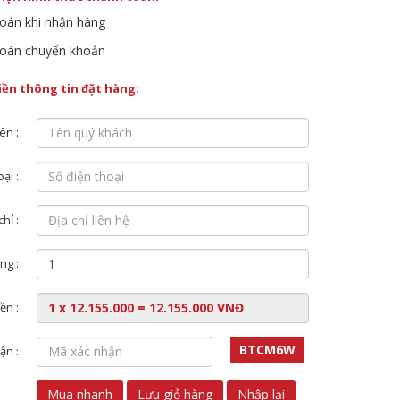
oán khi nhận hàng
oán chuyển khoản
điền thông tin đặt hàng:
ên :
ại :
chỉ :
ng :
ền :
BTCM6W
ận :
Mua nhanh
Lưu giỏ hàng
Nhập lại