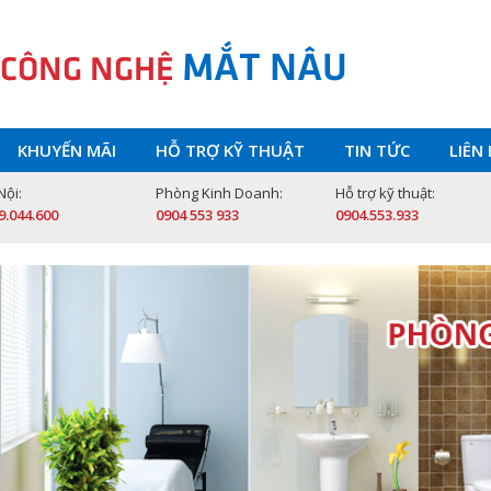
MẮT NÂU
 CÔNG NGHỆ
KHUYẾN MÃI
HỖ TRỢ KỸ THUẬT
TIN TỨC
LIÊN
Nội:
Phòng Kinh Doanh:
Hỗ trợ kỹ thuật:
9.044.600
0904 553 933
0904.553.933