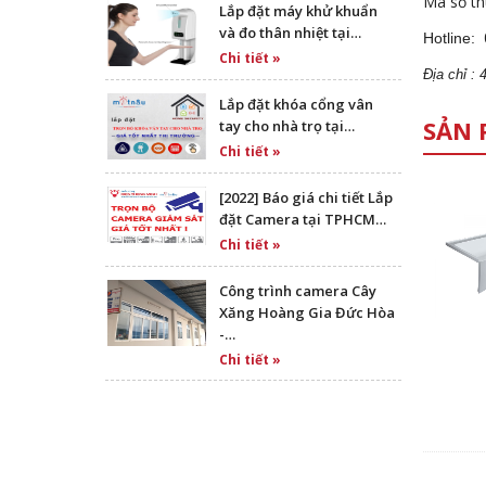
Mã số th
Lắp đặt máy khử khuẩn
và đo thân nhiệt tại…
Hotline:
Chi tiết »
Địa
ch
ỉ :
Lắp đặt khóa cổng vân
SẢN 
tay cho nhà trọ tại…
Chi tiết »
[2022] Báo giá chi tiết Lắp
đặt Camera tại TPHCM…
Chi tiết »
Công trình camera Cây
Xăng Hoàng Gia Đức Hòa
-…
Chi tiết »