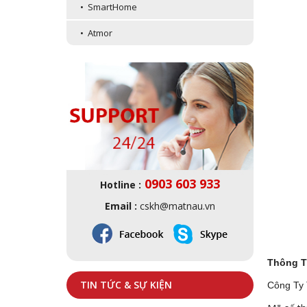
• SmartHome
• Atmor
0903 603 933
Hotline :
Email :
cskh@matnau.vn
Thông T
TIN TỨC & SỰ KIỆN
Công Ty