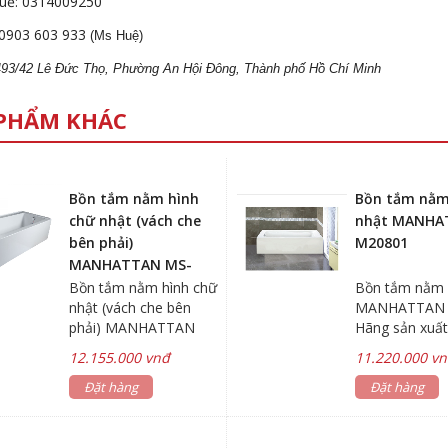
uế: 0314009250
0903 603 933
(Ms Huệ)
 493/42 Lê Đức Thọ, Phường An Hội Đông, Thành phố Hồ Chí Minh
PHẨM KHÁC
Bồn tắm nằm hình
Bồn tắm nằm
chữ nhật (vách che
nhật MANHA
bên phải)
M20801
MANHATTAN MS-
8867A
Bồn tắm nằm hình chữ
Bồn tắm nằm 
nhật (vách che bên
MANHATTAN 
phải) MANHATTAN
Hãng sản xuất
MS-8867A Hãng sản
MANHATTAN 
12.155.000 vnđ
11.220.000 v
xuất: MANHATTAN KT:
thước :
520x865x1680mm
Đặt hàng
550x680x17
Đặt hàng
Chất liệu: nhựa Acrylic
Chất liệu: nhựa
Màu sắc: màu trắng
Màu sắc: màu
*Có bửng che *Vách
*Có bửng che