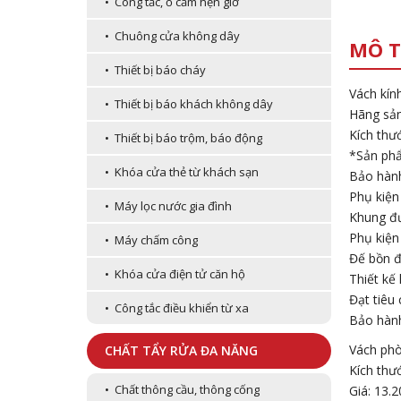
• Công tắc, ổ cắm hẹn giờ
• Chuông cửa không dây
MÔ T
• Thiết bị báo cháy
Vách kí
• Thiết bị báo khách không dây
Hãng sả
Kích th
• Thiết bị báo trộm, báo động
*Sản ph
• Khóa cửa thẻ từ khách sạn
Bảo hàn
Phụ kiện
• Máy lọc nước gia đình
Khung đư
Phụ kiện
• Máy chấm công
Đế bồn đ
• Khóa cửa điện tử căn hộ
Thiết kế
Đạt tiêu
• Công tắc điều khiển từ xa
Bảo hành
Vách phò
CHẤT TẨY RỬA ĐA NĂNG
Kích thư
• Chất thông cầu, thông cống
Giá: 13.