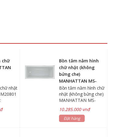
 chữ
Bồn tắm nằm hình
TTAN
chữ nhật (không
bửng che)
MANHATTAN MS-
8875B
chữ nhật
Bồn tắm nằm hình chữ
M20801
nhật (không bửng che)
:
MANHATTAN MS-
Kích
8875B Hãng sản xuất:
nđ
10.285.000 vnđ
MANHATTAN Kích
00mm
thước bồn:
Đặt hàng
 Acrylic
450x750x1700mm
 trắng
Chất liệu: nhựa Acrylic
 *Vách
Màu sắc: màu trắng