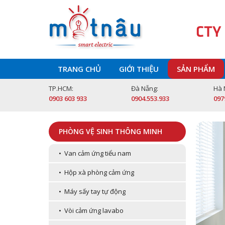
CTY
TRANG CHỦ
GIỚI THIỆU
SẢN PHẨM
TP.HCM:
Đà Nẵng:
Hà 
0903 603 933
0904.553.933
097
PHÒNG VỆ SINH THÔNG MINH
• Van cảm ứng tiểu nam
• Hộp xà phòng cảm ứng
• Máy sấy tay tự động
• Vòi cảm ứng lavabo