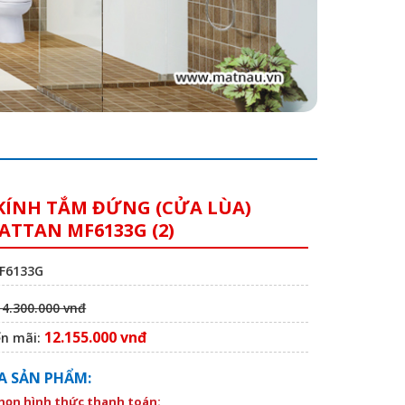
KÍNH TẮM ĐỨNG (CỬA LÙA)
TTAN MF6133G (2)
MF6133G
14.300.000 vnđ
12.155.000 vnđ
ến mãi:
A SẢN PHẨM:
chọn hình thức thanh toán: