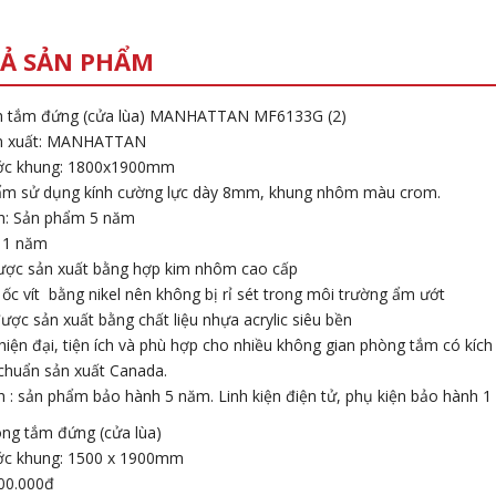
Ả SẢN PHẨM
nh tắm đứng (cửa lùa) MANHATTAN MF6133G (2)
n xuất: MANHATTAN
ước khung: 1800x1900mm
ẩm sử dụng kính cường lực dày 8mm, khung nhôm màu crom.
h: Sản phẩm 5 năm
 1 năm
ợc sản xuất bằng hợp kim nhôm cao cấp
 ốc vít bằng nikel nên không bị rỉ sét trong môi trường ẩm ướt
ược sản xuất bằng chất liệu nhựa acrylic siêu bền
 hiện đại, tiện ích và phù hợp cho nhiều không gian phòng tắm có kích
 chuẩn sản xuất Canada.
 : sản phẩm bảo hành 5 năm. Linh kiện điện tử, phụ kiện bảo hành 1
ng tắm đứng (cửa lùa)
ớc khung: 1500 x 1900mm
200.000đ