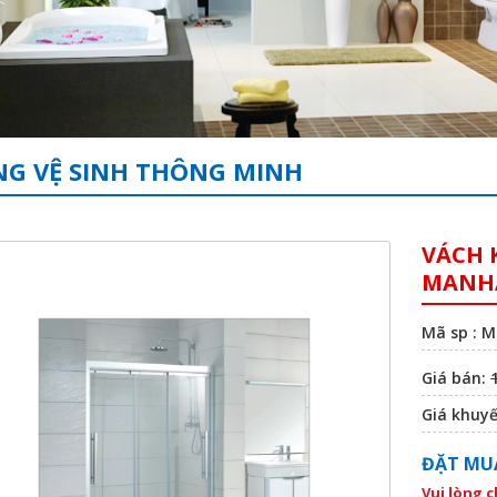
G VỆ SINH THÔNG MINH
VÁCH 
MANHA
Mã sp : 
Giá bán:
Giá khuy
ĐẶT MU
Vui lòng 