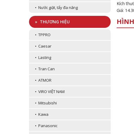
Kích thư
• Nước giặt, tẩy đa năng
Giá: 14.
HÌNH
» THƯƠNG HIỆU
• TPPRO
• Caesar
• Lasting
• Tran Can
• ATMOR
• VIRO VIỆT NAM
• Mitsubishi
• Kawa
• Panasonic